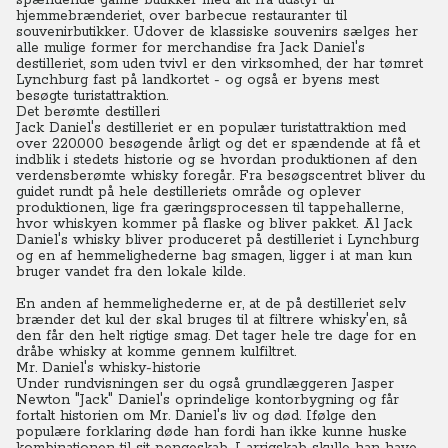
spændende gamle butikker med alt fra udstyr til
hjemmebrænderiet, over barbecue restauranter til
souvenirbutikker. Udover de klassiske souvenirs sælges her
alle mulige former for merchandise fra Jack Daniel's
destilleriet, som uden tvivl er den virksomhed, der har tømret
Lynchburg fast på landkortet - og også er byens mest
besøgte turistattraktion.
Det berømte destilleri
Jack Daniel's destilleriet er en populær turistattraktion med
over 220.000 besøgende årligt og det er spændende at få et
indblik i stedets historie og se hvordan produktionen af den
verdensberømte whisky foregår.
Fra besøgscentret bliver du
guidet rundt på hele destilleriets område og oplever
produktionen, lige fra gæringsprocessen til tappehallerne,
hvor whiskyen kommer på flaske og bliver pakket.
Al Jack
Daniel's whisky bliver produceret på destilleriet i Lynchburg
og en af hemmelighederne bag smagen, ligger i at man kun
bruger vandet fra den lokale kilde.
En anden af hemmelighederne er, at de på destilleriet selv
brænder det kul der skal bruges til at filtrere whisky'en, så
den får den helt rigtige smag. Det tager hele tre dage for en
dråbe whisky at komme gennem kulfiltret.
Mr. Daniel's whisky-historie
Under rundvisningen ser du også grundlæggeren Jasper
Newton "Jack" Daniel's oprindelige kontorbygning og får
fortalt historien om Mr. Daniel's liv og død.
Ifølge den
populære forklaring døde han fordi han ikke kunne huske