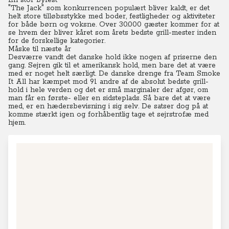
En stor byfest
"The Jack" som konkurrencen populært bliver kaldt, er det
helt store tilløbsstykke med boder, festligheder og aktiviteter
for både børn og voksne.
Over 30.000 gæster kommer for at
se hvem der bliver kåret som årets bedste grill-mester inden
for de forskellige kategorier.
Måske til næste år
Desværre vandt det danske hold ikke nogen af priserne den
gang. Sejren gik til et amerikansk hold, men bare det at være
med er noget helt særligt.
De danske drenge fra Team Smoke
It All har kæmpet mod 91 andre af de absolut bedste grill-
hold i hele verden og det er små marginaler der afgør, om
man får en første- eller en sidsteplads. Så bare det at være
med, er en hædersbevisning i sig selv.
De satser dog på at
komme stærkt igen og forhåbentlig tage et sejrstrofæ med
hjem.