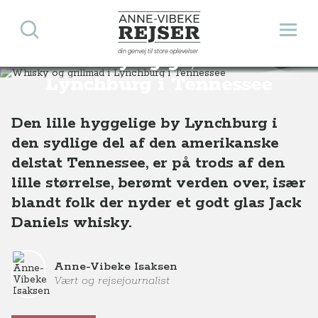
Søg
Åbn 
Anne-Vibeke Rejser
din genvej til store oplevelser
Whisky og grillmad i
Destinationer
Nordamerika
USA
Whisky og grillmad i Lynchburg i Tennessee
Lynchburg i Tennessee
Den lille hyggelige by Lynchburg i
den sydlige del af den amerikanske
delstat Tennessee, er på trods af den
lille størrelse, berømt verden over, især
blandt folk der nyder et godt glas Jack
Daniels whisky.
Anne-Vibeke Isaksen
Vært og rejsejournalist