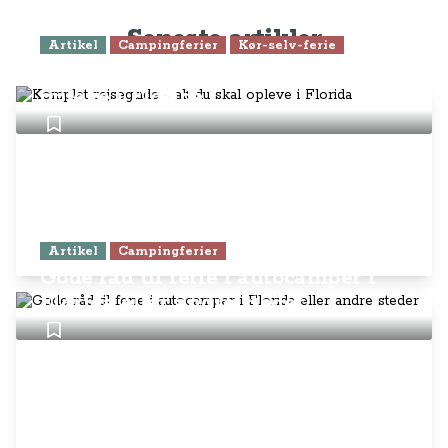
Seneste artikler
Artikel
Campingferier
Kør-selv-ferie
Komplet rejseguide - alt du skal
opleve i Florida
Artikel
Campingferier
Gode råd til ferie i autocamper i
Florida eller andre steder