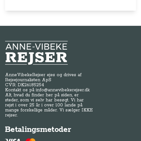
Anne-Vibeke Rejser
AnneVibekeRejser ejes og drives af
Rejsejournalisten ApS
CVR: DK
26185254
Kontakt os på
info@annevibekerejser.dk
Alt, hvad du finder her på siden, er
steder, som vi selv har besøgt. Vi har
rejst i over 25 år i over 100 lande på
mange forskellige måder. Vi sælger IKKE
rejser.
Betalingsmetoder