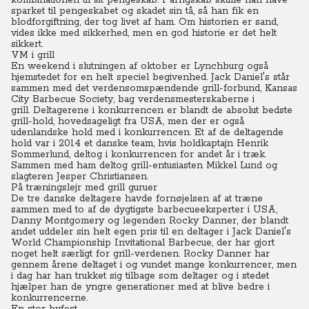
kombinationen til sit pengeskab. I arrigskab skulle han have
sparket til pengeskabet og skadet sin tå, så han fik en
blodforgiftning, der tog livet af ham. Om historien er sand,
vides ikke med sikkerhed, men en god historie er det helt
sikkert.
VM i grill
En weekend i slutningen af oktober er Lynchburg også
hjemstedet for en helt speciel begivenhed. Jack Daniel's står
sammen med det verdensomspændende grill-forbund, Kansas
City Barbecue Society, bag verdensmesterskaberne i
grill.
Deltagerene i konkurrencen er blandt de absolut bedste
grill-hold, hovedsageligt fra USA, men der er også
udenlandske hold med i konkurrencen.
Et af de deltagende
hold var i 2014 et danske team, hvis holdkaptajn Henrik
Sommerlund, deltog i konkurrencen for andet år i træk.
Sammen med ham deltog grill-entusiasten Mikkel Lund og
slagteren Jesper Christiansen.
På træningslejr med grill guruer
De tre danske deltagere havde fornøjelsen af at træne
sammen med to af de dygtigste barbecueeksperter i USA,
Danny Montgomery og legenden Rocky Danner, der blandt
andet uddeler sin helt egen pris til en deltager i Jack Daniel's
World Championship Invitational Barbecue, der har gjort
noget helt særligt for grill-verdenen.
Rocky Danner har
gennem årene deltaget i og vundet mange konkurrencer, men
i dag har han trukket sig tilbage som deltager og i stedet
hjælper han de yngre generationer med at blive bedre i
konkurrencerne.