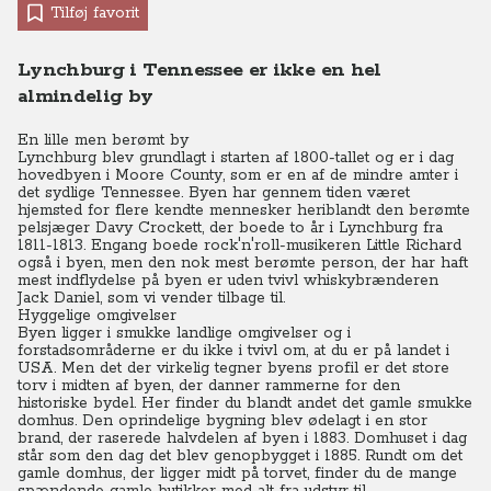
Tilføj favorit
Lynchburg i Tennessee er ikke en hel
almindelig by
En lille men berømt by
Lynchburg blev grundlagt i starten af 1800-tallet og er i dag
hovedbyen i Moore County, som er en af de mindre amter i
det sydlige Tennessee.
Byen har gennem tiden været
hjemsted for flere kendte mennesker heriblandt den berømte
pelsjæger Davy Crockett, der boede to år i Lynchburg fra
1811-1813.
Engang boede
rock'n'roll-musikeren Little Richard
også i byen, men den nok mest berømte person, der har haft
mest indflydelse på byen er uden tvivl whiskybrænderen
Jack Daniel, som vi vender tilbage til.
Hyggelige omgivelser
Byen ligger i smukke landlige omgivelser og i
forstadsområderne er du ikke i tvivl om, at du er på landet i
USA.
Men det der virkelig tegner byens profil er det store
torv i midten af byen, der danner rammerne for den
historiske bydel.
Her finder du blandt andet det gamle smukke
domhus. Den oprindelige bygning blev ødelagt i en stor
brand, der raserede halvdelen af byen i 1883. Domhuset i dag
står som den dag det blev genopbygget i 1885.
Rundt om det
gamle domhus, der ligger midt på torvet, finder du de mange