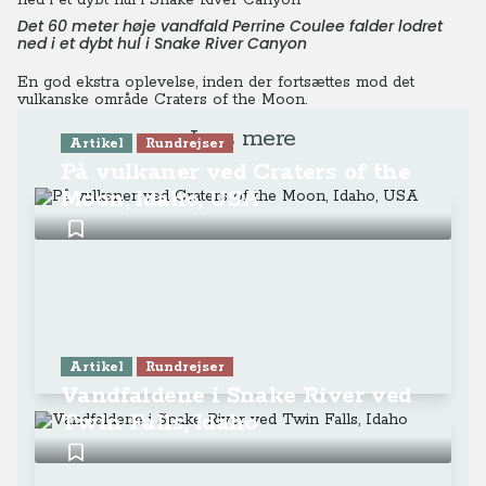
Det 60 meter høje vandfald Perrine Coulee falder lodret
ned i et dybt hul i Snake River Canyon
En god ekstra oplevelse, inden der fortsættes mod det
vulkanske område Craters of the Moon.
Læs mere
Artikel
Rundrejser
På vulkaner ved Craters of the
Moon, Idaho, USA
Artikel
Rundrejser
Vandfaldene i Snake River ved
Twin Falls, Idaho