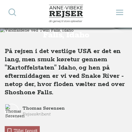
Søg
Åbn 
Anne-Vibeke Rejser
din genvej til store oplevelser
Vandfaldene ved Twin
Destinationer
Nordamerika
USA
Vandfaldene ved Twin Falls, Idaho, USA
Falls, Idaho
På rejsen i det vestlige USA er det en
lang, men smuk køretur gennem
"Kartoffelstaten" Idaho, og hen på
eftermiddagen er vi ved Snake River -
netop der, hvor floden vælter ned over
Shoshone Falls.
Thomas Sørensen
Rejseskribent
Tilføj favorit