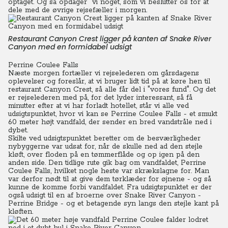
optaget. Og så opdager vi noget, som vi beslutter os for at
dele med de øvrige rejsefæller i morgen.
Restaurant Canyon Crest ligger på kanten af Snake River
Canyon med en formidabel udsigt
Perrine Coulee Falls
Næste morgen fortæller vi rejselederen om gårsdagens
oplevelser og foreslår, at vi bruger lidt tid på at køre hen til
restaurant Canyon Crest, så alle får del i "vores fund". Og det
er rejselederen med på, for det lyder interessant, så få
minutter efter at vi har forladt hotellet, står vi alle ved
udsigtspunktet, hvor vi kan se Perrine Coulee Falls - et smukt
60 meter højt vandfald, der sender en bred vandstråle ned i
dybet.
Skilte ved udsigtspunktet beretter om de besværligheder
nybyggerne var udsat for, når de skulle ned ad den stejle
kløft, over floden på en tømmerflåde og op igen på den
anden side. Den tidlige rute gik bag om vandfaldet, Perrine
Coulee Falls, hvilket nogle heste var skrækslagne for. Man
var derfor nødt til at give dem tørklæder for øjnene - og så
kunne de komme forbi vandfaldet. Fra udsigtspunktet er der
også udsigt til en af broerne over Snake River Canyon -
Perrine Bridge - og et betagende syn langs den stejle kant på
kløften.