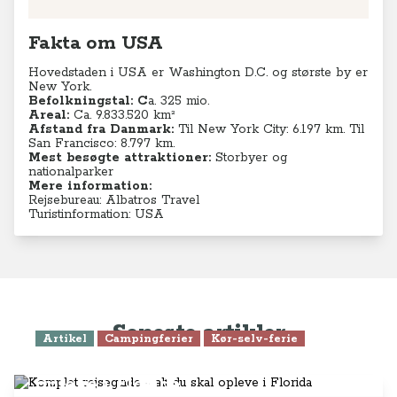
Fakta om USA
Hovedstaden i USA er Washington D.C. og største by er
New York.
Befolkningstal:
C
a. 325 mio.
Areal:
Ca. 9.833.520 km²
Afstand fra Danmark:
Til New York City: 6.197 km. Til
San Francisco: 8.797 km.
Mest besøgte attraktioner:
Storbyer og
nationalparker
Mere information:
Rejsebureau: Albatros Travel
Turistinformation: USA
Seneste artikler
Artikel
Campingferier
Kør-selv-ferie
Komplet rejseguide - alt du skal
opleve i Florida