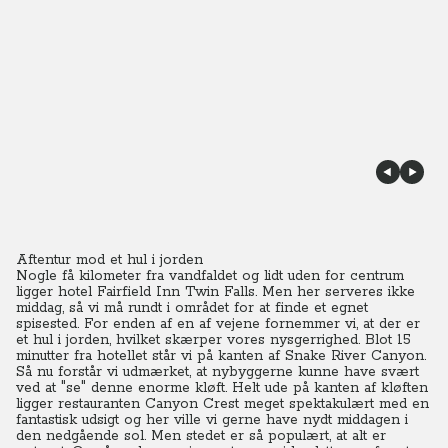
Aftentur mod et hul i jorden
Nogle få kilometer fra vandfaldet og lidt uden for centrum
ligger hotel Fairfield Inn Twin Falls. Men her serveres ikke
middag, så vi må rundt i området for at finde et egnet
spisested. For enden af en af vejene fornemmer vi, at der er
et hul i jorden, hvilket skærper vores nysgerrighed. Blot 15
minutter fra hotellet står vi på kanten af Snake River Canyon.
Så nu forstår vi udmærket, at nybyggerne kunne have svært
ved at "se" denne enorme kløft. Helt ude på kanten af kløften
ligger restauranten Canyon Crest meget spektakulært med en
fantastisk udsigt og her ville vi gerne have nydt middagen i
den nedgående sol. Men stedet er så populært, at alt er