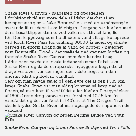
Snake River Canyon - skabelsen og opdagelsen
I forhistorisk tid var store dele af Idaho dækket af en
kæmpemæssig sø - Lake Bonneville - med en vandmængde
svarende til nutidens Lake Michigan. Dengang var kløften med
dens basaltklipper dannet ved vulkansk aktivitet lang tid
før.
Den klippevæg som holdt søens vand tilbage kollapsede
ved Rock River Pass for omkring 30.000 år siden og skabte
derved en enorm flodbølge af vand og klipper - betegnet
som Bonneville Flood - der væltede ned gennem kløften og
formede Snake River Canyon, som den kendes i dag.
I årtusinder havde de lokale indianerstammer fisket laks i
Snake River og da de europæiske nybyggere begyndte at
drage vestover, var der ingen der vidste noget om den
enorme kløft og flodens vandfald.
Selv om man havde sejlet på den øvre del af den 1.735 km.
lange Snake River, var man aldrig kommet så langt ned ad
floden, så man kom til vandfaldet eller kløften. I begyndelsen
af 1800-årene drog karavanerne forbi blot 10-15 km. fra
vandfaldet og det var først i 1840'ene at The Oregon Trail
skulle krydse Snake River, at man opdagede de imponerende
vandfald.
Snake River Canyon og broen Perrine Bridge ved Twin Falls