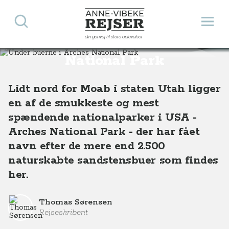
Søg
Åbn 
Anne-Vibeke Rejser
din genvej til store oplevelser
Under buerne i Arches
Destinationer
Nordamerika
USA
Under buerne i Arches National Park, Utah, USA
National Park
Lidt nord for Moab i staten Utah ligger
en af de smukkeste og mest
spændende nationalparker i USA -
Arches National Park - der har fået
navn efter de mere end 2.500
naturskabte sandstensbuer som findes
her.
Thomas Sørensen
Rejseskribent