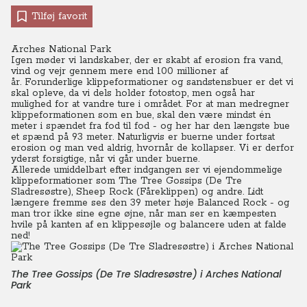
Tilføj favorit
Arches National Park
Igen møder vi landskaber, der er skabt af erosion fra vand,
vind og vejr gennem mere end 100 millioner af
år. Forunderlige klippeformationer og sandstensbuer er det vi
skal opleve, da vi dels holder fotostop, men også har
mulighed for at vandre ture i området. For at man medregner
klippeformationen som en bue, skal den være mindst én
meter i spændet fra fod til fod - og her har den længste bue
et spænd på 93 meter. Naturligvis er buerne under fortsat
erosion og man ved aldrig, hvornår de kollapser. Vi er derfor
yderst forsigtige, når vi går under buerne.
Allerede umiddelbart efter indgangen ser vi ejendommelige
klippeformationer som The Tree Gossips (De Tre
Sladresøstre), Sheep Rock (Fåreklippen) og andre. Lidt
længere fremme ses den 39 meter høje Balanced Rock - og
man tror ikke sine egne øjne, når man ser en kæmpesten
hvile på kanten af en klippesøjle og balancere uden at falde
ned!
The Tree Gossips (De Tre Sladresøstre) i Arches National
Park