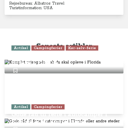
Rejsebureau: Albatros Travel
Turistinformation: USA
Seneste artikler
Artikel
Campingferier
Kør-selv-ferie
Komplet rejseguide - alt du skal
opleve i Florida
Artikel
Campingferier
Gode råd til ferie i autocamper i
Florida eller andre steder