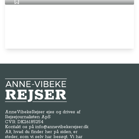
Anne-Vibeke Rejser
AnneVibekeRejser ejes og drives af
Rejsejournalisten ApS
CVR: DK
26185254
Kontakt os på
info@annevibekerejser.dk
Alt, hvad du finder her på siden, er
steder, som vi selv har besøgt. Vi har