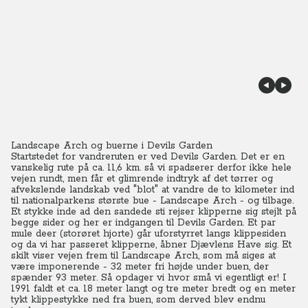
Landscape Arch og buerne i Devils Garden
Startstedet for vandreruten er ved Devils Garden. Det er en
vanskelig rute på ca. 11,6 km. så vi spadserer derfor ikke hele
vejen rundt, men får et glimrende indtryk af det tørrer og
afvekslende landskab ved "blot" at vandre de to kilometer ind
til nationalparkens største bue - Landscape Arch - og tilbage.
Et stykke inde ad den sandede sti rejser klipperne sig stejlt på
begge sider og her er indgangen til Devils Garden. Et par
mule deer (storøret hjorte) går uforstyrret langs klippesiden
og da vi har passeret klipperne, åbner Djævlens Have sig. Et
skilt viser vejen frem til Landscape Arch, som må siges at
være imponerende - 32 meter fri højde under buen, der
spænder 93 meter. Så opdager vi hvor små vi egentligt er! I
1991 faldt et ca. 18 meter langt og tre meter bredt og en meter
tykt klippestykke ned fra buen, som derved blev endnu