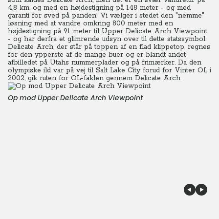
som kaldes Delicate Arch, men det er en svær vandretur på
4,8 km. og med en højdestigning på 148 meter - og med
garanti for sved på panden! Vi vælger i stedet den "nemme"
løsning med at vandre omkring 800 meter med en
højdestigning på 91 meter til Upper Delicate Arch Viewpoint
- og har derfra et glimrende udsyn over til dette statssymbol.
Delicate Arch, der står på toppen af en flad klippetop, regnes
for den ypperste af de mange buer og er blandt andet
afbilledet på Utahs nummerplader og på frimærker. Da den
olympiske ild var på vej til Salt Lake City forud for Vinter OL i
2002, gik ruten for OL-faklen gennem Delicate Arch.
Op mod Upper Delicate Arch Viewpoint