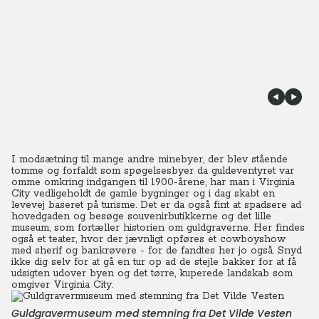
I modsætning til mange andre minebyer, der blev stående
tomme og forfaldt som spøgelsesbyer da guldeventyret var
omme omkring indgangen til 1900-årene, har man i Virginia
City vedligeholdt de gamle bygninger og i dag skabt en
levevej baseret på turisme. Det er da også fint at spadsere ad
hovedgaden og besøge souvenirbutikkerne og det lille
museum, som fortæller historien om guldgraverne. Her findes
også et teater, hvor der jævnligt opføres et cowboyshow
med sherif og bankrøvere - for de fandtes her jo også. Snyd
ikke dig selv for at gå en tur op ad de stejle bakker for at få
udsigten udover byen og det tørre, kuperede landskab som
omgiver Virginia City.
Guldgravermuseum med stemning fra Det Vilde Vesten