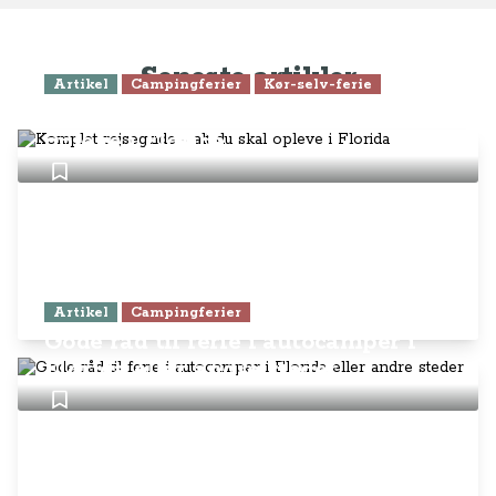
Seneste artikler
Artikel
Campingferier
Kør-selv-ferie
Komplet rejseguide - alt du skal
opleve i Florida
Artikel
Campingferier
Gode råd til ferie i autocamper i
Florida eller andre steder