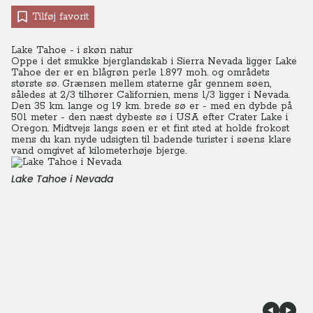
Tilføj favorit
Lake Tahoe - i skøn natur
Oppe i det smukke bjerglandskab i Sierra Nevada ligger Lake
Tahoe der er en blågrøn perle 1.897 moh. og områdets
største sø. Grænsen mellem staterne går gennem søen,
således at 2/3 tilhører Californien, mens 1/3 ligger i Nevada.
Den 35 km. lange og 19 km. brede sø er - med en dybde på
501 meter - den næst dybeste sø i USA efter Crater Lake i
Oregon. Midtvejs langs søen er et fint sted at holde frokost
mens du kan nyde udsigten til badende turister i søens klare
vand omgivet af kilometerhøje bjerge.
Lake Tahoe i Nevada