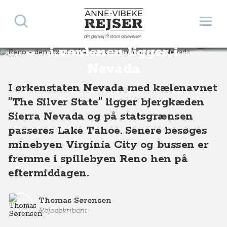
Søg
Åbn 
Anne-Vibeke Rejser
Reno - den største lille by
din genvej til store oplevelser
Destinationer
Nordamerika
USA
Reno - den største lille by i verdenen ligger i Nevada, USA
i verdenen ligger i
Nevada
I ørkenstaten Nevada med kælenavnet
"The Silver State" ligger bjergkæden
Sierra Nevada og på statsgrænsen
passeres Lake Tahoe. Senere besøges
minebyen Virginia City og bussen er
fremme i spillebyen Reno hen på
eftermiddagen.
Thomas Sørensen
Rejseskribent