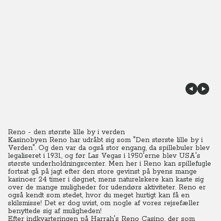
Reno - den største lille by i verden
Kasinobyen Reno har udråbt sig som "Den største lille by i
Verden". Og den var da også stor engang, da spillebuler blev
legaliseret i 1931, og før Las Vegas i 1950'erne blev USA's
største underholdningscenter.
Men her i Reno kan spillefugle
fortsat gå på jagt efter den store gevinst på byens mange
kasinoer 24 timer i døgnet, mens naturelskere kan kaste sig
over de mange muligheder for udendørs aktiviteter. Reno er
også kendt som stedet, hvor du meget hurtigt kan få en
skilsmisse! Det er dog uvist, om nogle af vores rejsefæller
benyttede sig af muligheden!
Efter indkvarteringen på Harrah's Reno Casino, der som