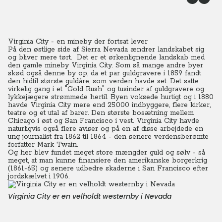
Virginia City - en mineby der fortsat lever
På den østlige side af Sierra Nevada ændrer landskabet sig
og bliver mere tørt. Det er et ørkenlignende landskab med
den gamle mineby Virginia City.
Som så mange andre byer
skød også denne by op, da et par guldgravere i 1859 fandt
den hidtil største guldåre, som verden havde set. Det satte
virkelig gang i et "Gold Rush" og tusinder af guldgravere og
lykkejægere strømmede hertil. Byen voksede hurtigt og i 1880
havde Virginia City mere end 25.000 indbyggere, flere kirker,
teatre og et utal af barer. Den største bosætning mellem
Chicago i øst og San Francisco i vest.
Virginia City
havde
naturligvis også flere aviser og på en af disse arbejdede en
ung journalist fra 1862 til 1864 - den senere verdensberømte
forfatter Mark Twain.
Og her blev fundet meget store mængder guld og sølv - så
meget, at man kunne finansiere den amerikanske borgerkrig
(1861-65) og senere udbedre skaderne i San Francisco efter
jordskælvet i 1906.
Virginia City er en velholdt westernby i Nevada