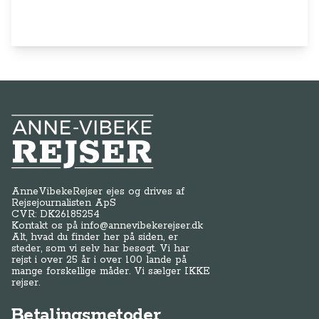
Anne-Vibeke Rejser
AnneVibekeRejser ejes og drives af
Rejsejournalisten ApS
CVR: DK
26185254
Kontakt os på
info@annevibekerejser.dk
Alt, hvad du finder her på siden, er
steder, som vi selv har besøgt. Vi har
rejst i over 25 år i over 100 lande på
mange forskellige måder. Vi sælger IKKE
rejser.
Betalingsmetoder