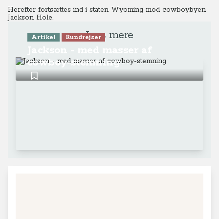
Herefter fortsættes ind i staten Wyoming mod cowboybyen
Jackson Hole.
Læs mere
Artikel
Rundrejser
Jackson - med masser af
cowboy-stemning