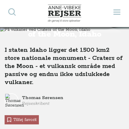
Søg
Åbn 
Anne-Vibeke Rejser
din genvej til store oplevelser
På vulkaner ved Craters
Destinationer
Nordamerika
USA
På vulkaner ved Craters of the Moon, Idaho, USA
of the Moon, Idaho
I staten Idaho ligger det 1.500 km2
store nationale monument - Craters of
the Moon - et vulkansk område med
passive og endnu ikke udslukkede
vulkaner.
Thomas Sørensen
Rejseskribent
Tilføj favorit