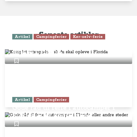
Seneste artikler
Artikel
Campingferier
Kør-selv-ferie
Komplet rejseguide - alt du skal
opleve i Florida
Artikel
Campingferier
Gode råd til ferie i autocamper i
Florida eller andre steder