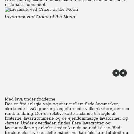
Great Rift og tilstødende lavamarker lagt med ind under dette
nationale monument.
Lavamark ved Crater of the Moon
Med lava under fødderne
Der er fint anlagte veje og stier mellem flade lavamarker,
størknede lavaklipper og kegleformede vulkankratere, der ses
rundt omkring. Der er relativt korte afstande til nogle af
kraterne, lavastrømmene og de ejendommelige lavaformer og
-farver. Under overfladen findes flere lavagrotter og
lavatunneller og enkelte steder kan du se ned i disse. Ved
første øjekast virker dette månelandskab fuldstændigt dødt og