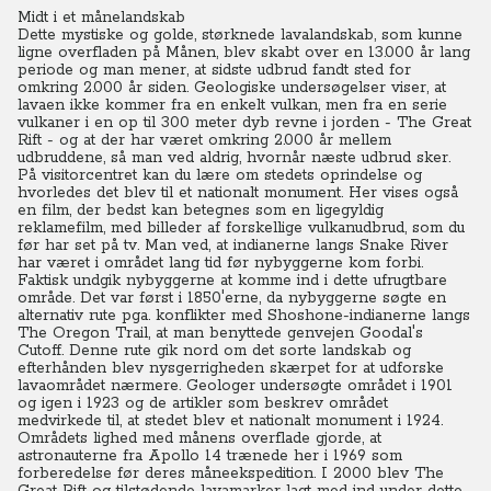
Midt i et månelandskab
Dette mystiske og golde, størknede lavalandskab, som kunne
ligne overfladen på Månen, blev skabt over en 13.000 år lang
periode og man mener, at sidste udbrud fandt sted for
omkring 2.000 år siden. Geologiske undersøgelser viser, at
lavaen ikke kommer fra en enkelt vulkan, men fra en serie
vulkaner i en op til 300 meter dyb revne i jorden - The Great
Rift - og at der har været omkring 2.000 år mellem
udbruddene, så man ved aldrig, hvornår næste udbrud sker.
På visitorcentret kan du lære om stedets oprindelse og
hvorledes det blev til et nationalt monument. Her vises også
en film, der bedst kan betegnes som en ligegyldig
reklamefilm, med billeder af forskellige vulkanudbrud, som du
før har set på tv. Man ved, at indianerne langs Snake River
har været i området lang tid før nybyggerne kom forbi.
Faktisk undgik nybyggerne at komme ind i dette ufrugtbare
område.
Det var først i 1850'erne, da nybyggerne søgte en
alternativ rute pga. konflikter med Shoshone-indianerne langs
The Oregon Trail, at man benyttede genvejen Goodal's
Cutoff. Denne rute gik nord om det sorte landskab og
efterhånden blev nysgerrigheden skærpet for at udforske
lavaområdet nærmere.
Geologer undersøgte området i 1901
og igen i 1923 og de artikler som beskrev området
medvirkede til, at stedet blev et nationalt monument i 1924.
Områdets lighed med månens overflade gjorde, at
astronauterne fra Apollo 14 trænede her i 1969 som
forberedelse før deres måneekspedition. I 2000 blev The