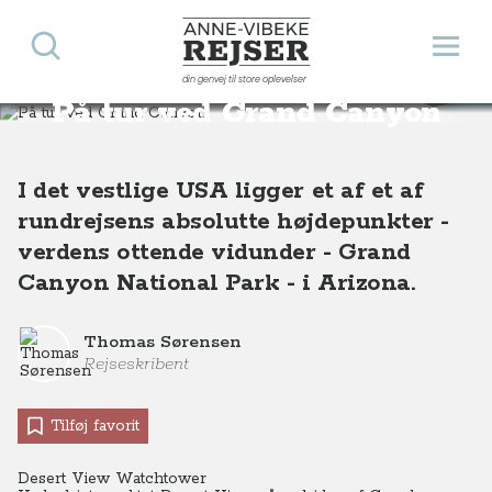
Søg
Åbn 
Anne-Vibeke Rejser
din genvej til store oplevelser
Destinationer
Nordamerika
USA
På tur ved Grand Canyon, Arizona, USA
På tur ved Grand Canyon
I det vestlige USA ligger et af et af
rundrejsens absolutte højdepunkter -
verdens ottende vidunder - Grand
Canyon National Park - i Arizona.
Thomas Sørensen
Rejseskribent
Tilføj favorit
Desert View Watchtower