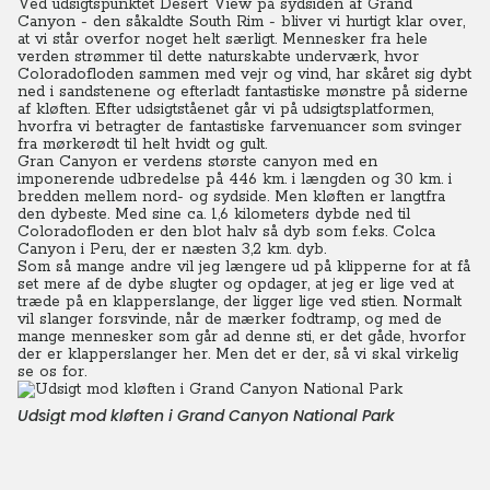
Ved udsigtspunktet Desert View på sydsiden af Grand
Canyon - den såkaldte South Rim - bliver vi hurtigt klar over,
at vi står overfor noget helt særligt. Mennesker fra hele
verden strømmer til dette naturskabte underværk, hvor
Coloradofloden sammen med vejr og vind, har skåret sig dybt
ned i sandstenene og efterladt fantastiske mønstre på siderne
af kløften. Efter udsigtståenet går vi på udsigtsplatformen,
hvorfra vi betragter de fantastiske farvenuancer som svinger
fra mørkerødt til helt hvidt og gult.
Gran Canyon er verdens største canyon med en
imponerende udbredelse på 446 km. i længden og 30 km. i
bredden mellem nord- og sydside. Men kløften er langtfra
den dybeste. Med sine ca. 1,6 kilometers dybde ned til
Coloradofloden er den blot halv så dyb som f.eks. Colca
Canyon i Peru, der er næsten 3,2 km. dyb.
Som så mange andre vil jeg længere ud på klipperne for at få
set mere af de dybe slugter og opdager, at jeg er lige ved at
træde på en klapperslange, der ligger lige ved stien. Normalt
vil slanger forsvinde, når de mærker fodtramp, og med de
mange mennesker som går ad denne sti, er det gåde, hvorfor
der er klapperslanger her. Men det er der, så vi skal virkelig
se os for.
Udsigt mod kløften i Grand Canyon National Park