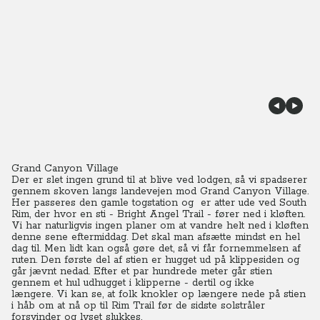
Grand Canyon Village
Der er slet ingen grund til at blive ved lodgen, så vi spadserer
gennem skoven langs landevejen mod Grand Canyon Village.
Her
passeres den gamle togstation og er atter ude ved South
Rim, der hvor en sti - Bright Angel Trail - fører ned i kløften.
Vi har naturligvis ingen planer om at vandre helt ned i kløften
denne sene eftermiddag. Det skal man afsætte mindst en hel
dag til. Men lidt kan også gøre det, så vi får fornemmelsen af
ruten.
Den første del af stien er hugget ud på klippesiden og
går jævnt nedad. Efter et par hundrede meter går stien
gennem et hul udhugget i klipperne - dertil og ikke
længere.
Vi kan se, at folk knokler op længere nede på stien
i håb om at nå op til Rim Trail før de sidste solstråler
forsvinder og lyset slukkes.