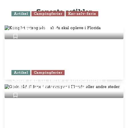
Seneste artikler
Artikel
Campingferier
Kør-selv-ferie
Komplet rejseguide - alt du skal
opleve i Florida
Artikel
Campingferier
Gode råd til ferie i autocamper i
Florida eller andre steder