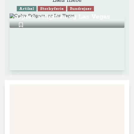
Læs mere
Artikel
Storbyferie
Rundrejser
Oplev Seligman og Las Vegas