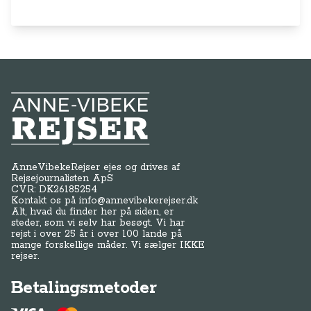
Anne-Vibeke Rejser
AnneVibekeRejser ejes og drives af
Rejsejournalisten ApS
CVR: DK
26185254
Kontakt os på
info@annevibekerejser.dk
Alt, hvad du finder her på siden, er
steder, som vi selv har besøgt. Vi har
rejst i over 25 år i over 100 lande på
mange forskellige måder. Vi sælger IKKE
rejser.
Betalingsmetoder