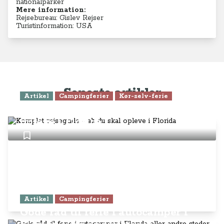
nationalparker
Mere information:
Rejsebureau: Gislev Rejser
Turistinformation: USA
Seneste artikler
Artikel
Campingferier
Kør-selv-ferie
Komplet rejseguide - alt du skal
opleve i Florida
Artikel
Campingferier
Gode råd til ferie i autocamper i