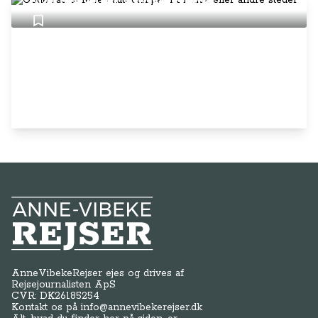
Florida eller andre steder
Anne-Vibeke Rejser
AnneVibekeRejser ejes og drives af
Rejsejournalisten ApS
CVR: DK
26185254
Kontakt os på
info@annevibekerejser.dk