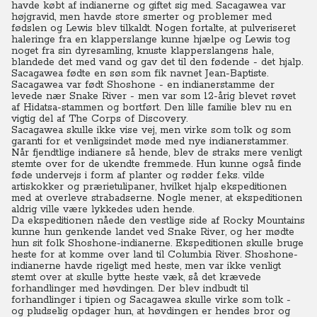
havde købt af indianerne og giftet sig med. Sacagawea var
højgravid, men havde store smerter og problemer med
fødslen og Lewis blev tilkaldt. Nogen fortalte, at pulveriseret
haleringe fra en klapperslange kunne hjælpe og Lewis tog
noget fra sin dyresamling, knuste klapperslangens hale,
blandede det med vand og gav det til den fødende - det hjalp.
Sacagawea fødte en søn som fik navnet Jean-Baptiste.
Sacagawea var født Shoshone - en indianerstamme der
levede nær Snake River - men var som 12-årig blevet røvet
af Hidatsa-stammen og bortført. Den lille familie blev nu en
vigtig del af The Corps of Discovery.
Sacagawea skulle ikke vise vej, men virke som tolk og som
garanti for et venligsindet møde med nye indianerstammer.
Når fjendtlige indianere så hende, blev de straks mere venligt
stemte over for de ukendte fremmede. Hun kunne også finde
føde undervejs i form af planter og rødder f.eks. vilde
artiskokker og prærietulipaner, hvilket hjalp ekspeditionen
med at overleve strabadserne. Nogle mener, at ekspeditionen
aldrig ville være lykkedes uden hende.
Da ekspeditionen nåede den vestlige side af Rocky Mountains
kunne hun genkende landet ved Snake River, og her mødte
hun sit folk Shoshone-indianerne. Ekspeditionen skulle bruge
heste for at komme over land til Columbia River. Shoshone-
indianerne havde rigeligt med heste, men var ikke venligt
stemt over at skulle bytte heste væk, så det krævede
forhandlinger med høvdingen.
Der blev indbudt til
forhandlinger i tipien og Sacagawea skulle virke som tolk -
og pludselig opdager hun, at høvdingen er hendes bror og