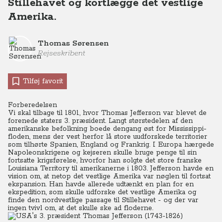
Stillehavet og kortlægge det vestlige
Amerika.
Thomas Sørensen
Rejseskribent
Tilføj favorit
Forberedelsen
Vi skal tilbage til 1801, hvor Thomas Jefferson var blevet de
forenede staters 3. præsident. Langt størstedelen af den
amerikanske befolkning boede dengang øst for Mississippi-
floden, mens der vest herfor lå store uudforskede territorier
som tilhørte Spanien, England og Frankrig. I Europa hærgede
Napoleonskrigene og kejseren skulle bruge penge til sin
fortsatte krigsførelse, hvorfor han solgte det store franske
Louisiana Territory til amerikanerne i 1803.
Jefferson havde en
vision om, at netop det vestlige Amerika var nøglen til fortsat
ekspansion. Han havde allerede udtænkt en plan for en
ekspedition, som skulle udforske det vestlige Amerika og
finde den nordvestlige passage til Stillehavet - og der var
ingen tvivl om, at det skulle ske ad floderne.