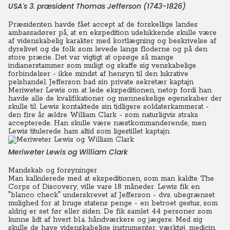
USA's 3. præsident Thomas Jefferson (1743-1826)
Præsidenten havde fået accept af de forskellige landes
ambassadører på, at en ekspedition udelukkende skulle være
af videnskabelig karakter med kortlægning og beskrivelse af
dyrelivet og de folk som levede langs floderne og på den
store prærie. Det var vigtigt at opsøge så mange
indianerstammer som muligt og skaffe sig venskabelige
forbindelser - ikke mindst af hensyn til den lukrative
pelshandel. Jefferson bad sin private sekretær kaptajn
Meriweter Lewis om at lede ekspeditionen, netop fordi han
havde alle de kvalifikationer og menneskelige egenskaber der
skulle til.
Lewis kontaktede sin tidligere soldaterkammerat -
den fire år ældre William Clark - som naturligvis straks
accepterede. Han skulle være næstkommanderende, men
Lewis titulerede ham altid som ligestillet kaptajn.
Meriweter Lewis og William Clark
Mandskab og forsyninger
Man kalkulerede med at ekspeditionen, som man kaldte The
Corps of Discovery, ville vare 18 måneder.
Lewis fik en
"blanco check" underskrevet af Jefferson - dvs. ubegrænset
mulighed for at bruge statens penge - en betroet gestus, som
aldrig er set før eller siden. De fik samlet 44 personer som
kunne lidt af hvert bl.a. håndværkere og jægere. Med sig
skulle de have videnskabelige instrumenter, værktøj, medicin,