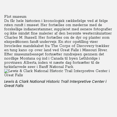
Flot museum
Du får hele historien i kronologisk rækkefølge ved at følge
ruten rundt i museet. Her fortælles om møderne med de
forskellige indianerstammer, suppleret med senere fotografier
og ikke mindst fine malerier af den berømte westernkunstner
Charles M. Russell. Her fortælles om de dyr og planter som
ekspeditionen fandt undervejs. En stor opstilling viser
hvorledes mandskabet fra The Corps of Discovery trækker
en tung kano op over land ved Great Falls i Missouri River.
Efter museumsbesøget fortsætter rundrejsen gennem det
nordlige Montana og ind i Canada til byen Lethbridge i
provinsen Alberta, inden vi næste dag fortsætter til de
turkisfarvede søer i Banff National Park.
Lewis & Clark National Historic Trail Interpretive Center i
Great Falls