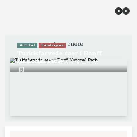
Læs mere
Artikel
Rundrejser
Turkisfarvede søer i Banff
National Park