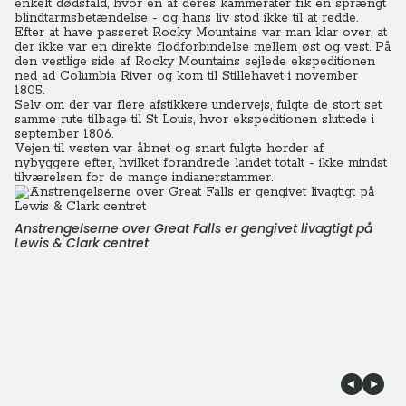
enkelt dødsfald, hvor en af deres kammerater fik en sprængt
blindtarmsbetændelse - og hans liv stod ikke til at redde.
Efter at have passeret Rocky Mountains var man klar over, at
der ikke var en direkte flodforbindelse mellem øst og vest. På
den vestlige side af Rocky Mountains sejlede ekspeditionen
ned ad Columbia River og kom til Stillehavet i november
1805.
Selv om der var flere afstikkere undervejs, fulgte de stort set
samme rute tilbage til St Louis, hvor ekspeditionen sluttede i
september 1806.
Vejen til vesten var åbnet og snart fulgte horder af
nybyggere efter, hvilket forandrede landet totalt - ikke mindst
tilværelsen for de mange indianerstammer.
Anstrengelserne over Great Falls er gengivet livagtigt på
Lewis & Clark centret