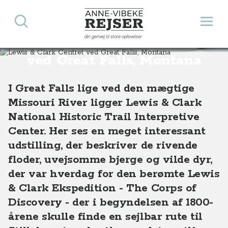
Søg
Åbn 
Anne-Vibeke Rejser
din genvej til store oplevelser
Lewis & Clark Centret
Destinationer
Nordamerika
USA
Lewis & Clark Centret ved Great Falls, Montana, USA
ved Great Falls, Montana
I Great Falls lige ved den mægtige
Missouri River ligger Lewis & Clark
National Historic Trail Interpretive
Center. Her ses en meget interessant
udstilling, der beskriver de rivende
floder, uvejsomme bjerge og vilde dyr,
der var hverdag for den berømte Lewis
& Clark Ekspedition - The Corps of
Discovery - der i begyndelsen af 1800-
årene skulle finde en sejlbar rute til