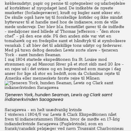
køkkenudstyr, papir og penne til optegnelser og udarbejdelse
af kortskitser af nyopdaget land. De indkøbte de nyeste
musketter (forladegeværer), krudt og kugler samt økser etc.
De skulle også have tøj til forskellige årstider og ikke mindst
byttevarer til at handle med hos de indianere, som de ville
møde undervejs. Der blev bl.a. fremstillet gaver til de indfødte
- medaljoner med billede af Thomas Jefferson - "den store
chef" - på den ene side. På den anden side var vist en
tomahawk og en fredspibe samt et håndtryk til at symbolisere
venskab. I alt blev det til adskillige tons udstyr og fødevarer.
Med på turen deltog desuden Lewis sorte slave - tjeneren
York - samt hunden Seaman.
I maj 1804 startede ekspeditionen fra St. Louise mod
strømmen op ad Missouri River på et stort skib med 20 åre -
en rejse ud i det uvisse og en begivenhed som mange i dag
anser for lige så stor en bedrift, som da Columbus rejste til
Amerika eller menneskets første rejse til Månen.
Tjeneren York, hunden Seaman, Lewis og Clark samt
indianerkvinden Sacagawea
Sacagawea - en helt usædvanlig kvinde
I vinteren i 1804/5 var Lewis & Clark Ekspeditionen nået
frem til indianerstammen Hidatsa, hvor de mødte en 17-årig
indianderkvinde Sacagawea (Fuglekvinde), som en
fransk/canadisk pelsjæger ved navn Toussaint Charbonneau