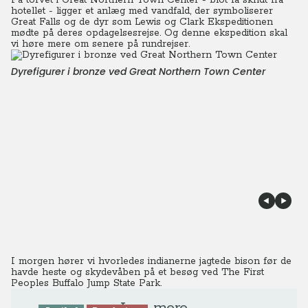
På torvet i Great Northern Town Center - blot få skridt fra
hotellet - ligger et anlæg med vandfald, der symboliserer
Great Falls og de dyr som Lewis og Clark Ekspeditionen
mødte på deres opdagelsesrejse. Og denne ekspedition skal
vi høre mere om senere på rundrejser.
Dyrefigurer i bronze ved Great Northern Town Center
I morgen hører vi hvorledes indianerne jagtede bison før de
havde heste og skydevåben på et besøg ved The First
Peoples Buffalo Jump State Park.