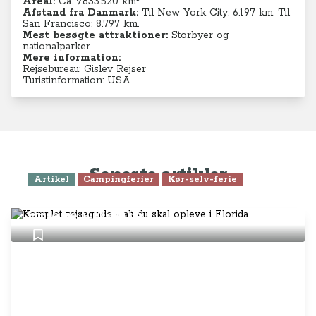
Areal:
Ca. 9.833.520 km²
Afstand fra Danmark:
Til New York City: 6.197 km. Til
San Francisco: 8.797 km.
Mest besøgte attraktioner:
Storbyer og
nationalparker
Mere information:
Rejsebureau: Gislev Rejser
Turistinformation: USA
Seneste artikler
Artikel
Campingferier
Kør-selv-ferie
Komplet rejseguide - alt du skal
opleve i Florida