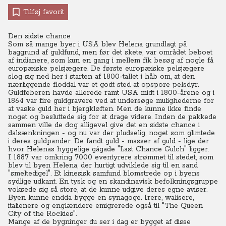
Tilføj favorit
Den sidste chance
Som så mange byer i USA blev Helena grundlagt på
baggrund af guldfund, men før det skete, var området beboet
af indianere, som kun en gang i mellem fik besøg af nogle få
europæiske pelsjægere. De første europæiske pelsjægere
slog sig ned her i starten af 1800-tallet i håb om, at den
nærliggende floddal var et godt sted at opspore pelsdyr.
Guldfeberen havde allerede ramt USA midt i 1800-årene og i
1864 var fire guldgravere ved at undersøge mulighederne for
at vaske guld her i bjergkløften.
Men de kunne ikke finde
noget og besluttede sig for at drage videre. Inden de pakkede
sammen ville de dog alligevel give det en sidste chance i
dalsænkningen - og nu var der pludselig, noget som glimtede
i deres guldpander.
De fandt guld - masser af guld - lige der
hvor Helenas hyggelige gågade "Last Chance Gulch" ligger.
I 1887 var omkring 7.000 eventyrere strømmet til stedet, som
blev til byen Helena, der hurtigt udviklede sig til en sand
"smeltedigel". Et kinesisk samfund blomstrede op i byens
sydlige udkant. En tysk og en skandinavisk befolkningsgruppe
voksede sig så store, at de kunne udgive deres egne aviser.
Byen kunne endda bygge en synagoge. Irere, walisere,
italienere og englændere emigrerede også til "The Queen
City of the Rockies".
Mange af de bygninger du ser i dag er bygget af disse