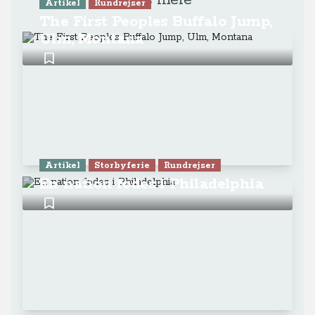
Læs mere
Artikel
Rundrejser
The First Peoples Buffalo Jump,
Ulm, Montana
Artikel
Storbyferie
Rundrejser
En nation fødes i Philadelphia