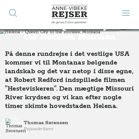
Søg
Åbn 
Anne-Vibeke Rejser
din genvej til store oplevelser
Helena - Queen City of
Destinationer
Nordamerika
USA
Helena - Queen City of the Rockies, Montana, USA
the Rockies, Montana
På denne rundrejse i det vestlige USA
kommer vi til Montanas bølgende
landskab og det var netop i disse egne,
at Robert Redford indspillede filmen
"Hesteviskeren". Den mægtige Missouri
River krydses og vi kan efter nogle
timer skimte hovedstaden Helena.
Thomas Sørensen
Rejseskribent