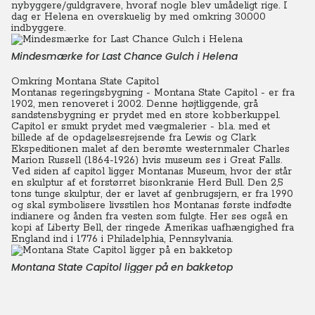
nybyggere/guldgravere, hvoraf nogle blev umådeligt rige. I
dag er Helena en overskuelig by med omkring 30.000
indbyggere.
Mindesmærke for Last Chance Gulch i Helena
Omkring Montana State Capitol
Montanas regeringsbygning - Montana State Capitol - er fra
1902, men renoveret i 2002. Denne højtliggende, grå
sandstensbygning er prydet med en store kobberkuppel.
Capitol
er smukt prydet med vægmalerier - bl.a. med et
billede af de opdagelsesrejsende fra Lewis og Clark
Ekspeditionen malet af den berømte westernmaler Charles
Marion Russell (1864-1926) hvis museum ses i Great Falls.
Ved siden af capitol ligger Montanas Museum, hvor der står
en skulptur af et forstørret bisonkranie Herd Bull. Den 2,5
tons tunge skulptur, der er lavet af genbrugsjern, er fra 1990
og skal symbolisere livsstilen hos Montanas første indfødte
indianere og ånden fra vesten som fulgte. Her ses også en
kopi af Liberty Bell, der ringede Amerikas uafhængighed fra
England ind i 1776 i Philadelphia, Pennsylvania.
Montana State Capitol ligger på en bakketop