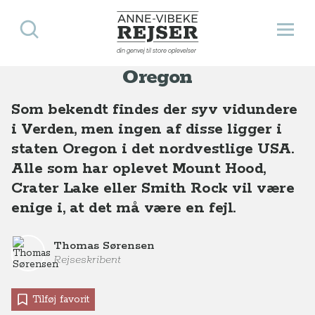
Søg
Åbn 
Anne-Vibeke Rejser
De syv vidundere i
Destinationer
Nordamerika
USA
De syv vidundere i Oregon
din genvej til store oplevelser
Oregon
Som bekendt findes der syv vidundere
i Verden, men ingen af disse ligger i
staten Oregon i det nordvestlige USA.
Alle som har oplevet Mount Hood,
Crater Lake eller Smith Rock vil være
enige i, at det må være en fejl.
Thomas Sørensen
Rejseskribent
Tilføj favorit