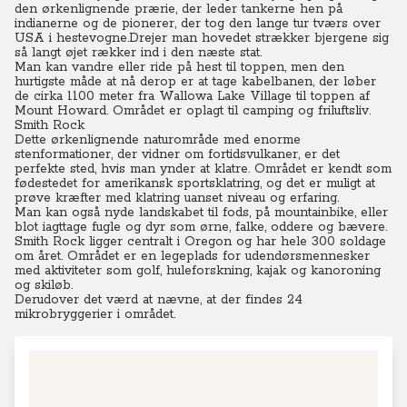
den ørkenlignende prærie, der leder tankerne hen på
indianerne og de pionerer, der tog den lange tur tværs over
USA i hestevogne.Drejer man hovedet strækker bjergene sig
så langt øjet rækker ind i den næste stat.
Man kan vandre eller ride på hest til toppen, men den
hurtigste måde at nå derop er at tage kabelbanen, der løber
de cirka 1100 meter fra Wallowa Lake Village til toppen af
Mount Howard. Området er oplagt til camping og friluftsliv.
Smith Rock
Dette ørkenlignende naturområde med enorme
stenformationer, der vidner om fortidsvulkaner, er det
perfekte sted, hvis man ynder at klatre.
Området er kendt som
fødestedet for amerikansk sportsklatring, og det er muligt at
prøve kræfter med klatring uanset niveau og erfaring.
Man kan også nyde landskabet til fods, på mountainbike, eller
blot iagttage fugle og dyr som ørne, falke, oddere og bævere.
Smith Rock ligger centralt i Oregon og har hele 300 soldage
om året. Området er en legeplads for udendørsmennesker
med aktiviteter som golf, huleforskning, kajak og kanoroning
og skiløb.
Derudover det værd at nævne, at der findes 24
mikrobryggerier i området.