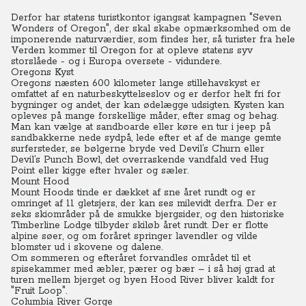
Derfor har statens turistkontor igangsat kampagnen "Seven
Wonders of Oregon", der skal skabe opmærksomhed om de
imponerende naturværdier, som findes her, så turister fra hele
Verden kommer til Oregon for at opleve statens syv
storslåede - og i Europa oversete - vidundere.
Oregons Kyst
Oregons næsten 600 kilometer lange stillehavskyst er
omfattet af en naturbeskyttelseslov og er derfor helt fri for
bygninger og andet, der kan ødelægge udsigten.
Kysten kan
opleves på mange forskellige måder, efter smag og behag.
Man kan vælge at sandboarde eller køre en tur i jeep på
sandbakkerne nede sydpå, lede efter et af de mange gemte
surfersteder, se bølgerne bryde ved Devil’s Churn eller
Devil’s Punch Bowl, det overraskende vandfald ved Hug
Point eller kigge efter hvaler og sæler.
Mount Hood
Mount Hoods tinde er dækket af sne året rundt og er
omringet af 11 gletsjers, der kan ses milevidt derfra.
Der er
seks skiområder på de smukke bjergsider, og den historiske
Timberline Lodge tilbyder skiløb året rundt.
Der er flotte
alpine søer, og om foråret springer lavendler og vilde
blomster ud i skovene og dalene.
Om sommeren og efteråret forvandles området til et
spisekammer med æbler, pærer og bær – i så høj grad at
turen mellem bjerget og byen Hood River bliver kaldt for
"Fruit Loop".
Columbia River Gorge