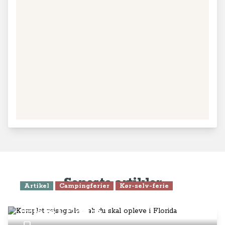
Seneste artikler
Artikel
Campingferier
Kør-selv-ferie
Komplet rejseguide - alt du skal
opleve i Florida