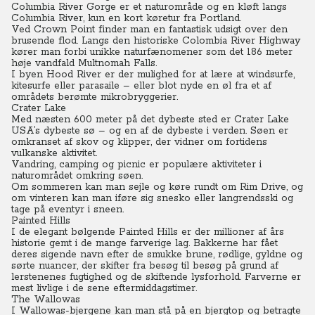
Columbia River Gorge er et naturområde og en kløft langs
Columbia River, kun en kort køretur fra Portland.
Ved Crown Point finder man en fantastisk udsigt over den
brusende flod. Langs den historiske Colombia River Highway
kører man forbi unikke naturfænomener som det 186 meter
høje vandfald Multnomah Falls.
I byen Hood River er der mulighed for at lære at windsurfe,
kitesurfe eller parasaile – eller blot nyde en øl fra et af
områdets berømte mikrobryggerier.
Crater Lake
Med næsten 600 meter på det dybeste sted er Crater Lake
USA’s dybeste sø – og en af de dybeste i verden.
Søen er
omkranset af skov og klipper, der vidner om fortidens
vulkanske aktivitet.
Vandring, camping og picnic er populære aktiviteter i
naturområdet omkring søen.
Om sommeren kan man sejle og køre rundt om Rim Drive, og
om vinteren kan man iføre sig snesko eller langrendsski og
tage på eventyr i sneen.
Painted Hills
I de elegant bølgende Painted Hills er der millioner af års
historie gemt i de mange farverige lag.
Bakkerne har fået
deres sigende navn efter de smukke brune, rødlige, gyldne og
sørte nuancer, der skifter fra besøg til besøg på grund af
lerstenenes fugtighed og de skiftende lysforhold. Farverne er
mest livlige i de sene eftermiddagstimer.
The Wallowas
I Wallowas-bjergene kan man stå på en bjergtop og betragte