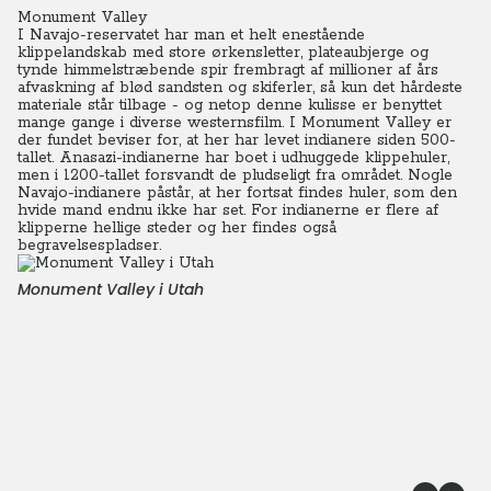
Monument Valley
I Navajo-reservatet har man et helt enestående
klippelandskab med store ørkensletter, plateaubjerge og
tynde himmelstræbende spir frembragt af millioner af års
afvaskning af blød sandsten og skiferler, så kun det hårdeste
materiale står tilbage - og netop denne kulisse er benyttet
mange gange i diverse westernsfilm.
I Monument Valley er
der fundet beviser for, at her har levet indianere siden 500-
tallet. Anasazi-indianerne har boet i udhuggede klippehuler,
men i 1200-tallet forsvandt de pludseligt fra området.
Nogle
Navajo-indianere påstår, at her fortsat findes huler, som den
hvide mand endnu ikke har set. For indianerne er flere af
klipperne hellige steder og her findes også
begravelsespladser.
Monument Valley i Utah