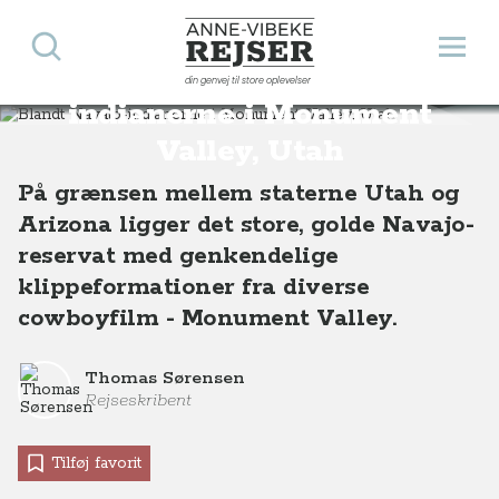
Søg
Åbn 
Anne-Vibeke Rejser
Blandt Navajo-
din genvej til store oplevelser
Destinationer
Nordamerika
USA
Blandt Navajo-indianerne i Monument Valley, Utah, USA
indianerne i Monument
Valley, Utah
På grænsen mellem staterne Utah og
Arizona ligger det store, golde Navajo-
reservat med genkendelige
klippeformationer fra diverse
cowboyfilm - Monument Valley.
Thomas Sørensen
Rejseskribent
Tilføj favorit