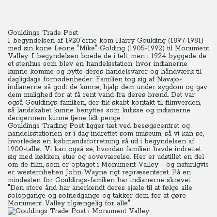
Gouldings Trade Post
I begyndelsen af 1920'erne kom Harry Goulding (1897-1981)
med sin kone Leone "Mike" Golding (1905-1992) til Monument
Valley.
I begyndelsen boede de i telt, men i 1924 byggede de
et stenhus som blev en handelsstation, hvor indianerne
kunne komme og bytte deres handelsvarer og håndværk til
dagligdags fornødenheder. Familien tog sig af Navajo-
indianerne så godt de kunne, hjalp dem under sygdom og gav
dem mulighed for at få rent vand fra deres brønd. Det var
også Gouldings-familien, der fik skabt kontakt til filmverden,
så landskabet kunne benyttes som kulisse og indianerne
derigennem kunne tjene lidt penge.
Gouldings Trading Post ligger tæt ved besøgscentret og
handelsstationen er i dag indrettet som museum, så vi kan se,
hvorledes en købmandsforretning så ud i begyndelsen af
1900-tallet. Vi kan også se, hvordan familien havde indrettet
sig med køkken, stue og soveværelse. Her er udstillet en del
om de film, som er optaget i Monument Valley - og naturligvis
er westernhelten John Wayne rigt repræsenteret. På en
mindesten for Gouldings-familien har indianerne skrevet:
"Den store ånd har anerkendt deres sjæle til at følge alle
solopgange og solnedgange og takker dem for at gøre
Monument Valley tilgængelig for alle".