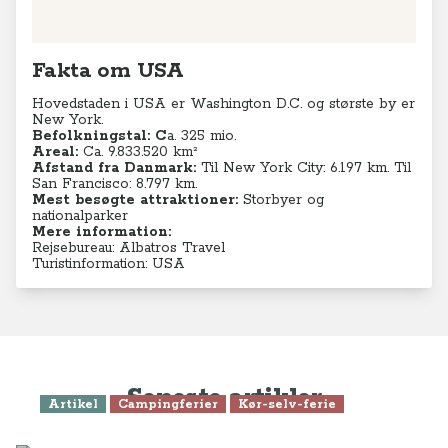
Fakta om USA
Hovedstaden i USA er Washington D.C. og største by er
New York.
Befolkningstal:
C
a. 325 mio.
Areal:
Ca. 9.833.520 km²
Afstand fra Danmark:
Til New York City: 6.197 km. Til
San Francisco: 8.797 km.
Mest besøgte attraktioner:
Storbyer og
nationalparker
Mere information:
Rejsebureau: Albatros Travel
Turistinformation: USA
Seneste artikler
Artikel
Campingferier
Kør-selv-ferie
Komplet rejseguide - alt du skal