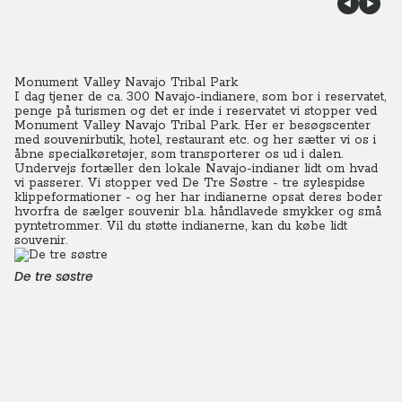
Monument Valley Navajo Tribal Park
I dag tjener de ca. 300 Navajo-indianere, som bor i reservatet,
penge på turismen og det er inde i reservatet vi stopper ved
Monument Valley Navajo Tribal Park. Her er besøgscenter
med souvenirbutik, hotel, restaurant etc. og her sætter vi os i
åbne specialkøretøjer, som transporterer os ud i dalen.
Undervejs fortæller den lokale Navajo-indianer lidt om hvad
vi passerer. Vi stopper ved De Tre Søstre - tre sylespidse
klippeformationer - og her har indianerne opsat deres boder
hvorfra de sælger souvenir bl.a. håndlavede smykker og små
pyntetrommer. Vil du støtte indianerne, kan du købe lidt
souvenir.
De tre søstre