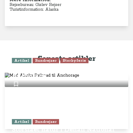
Mere information:
Rejsebureau: Gislev Rejser
Turistinformation: Alaska
Seneste artikler
Artikel
Rundrejser
Storbyferie
Med Alaska Railroad til
Anchorage
Artikel
Rundrejser
Storslået natur i Denali National