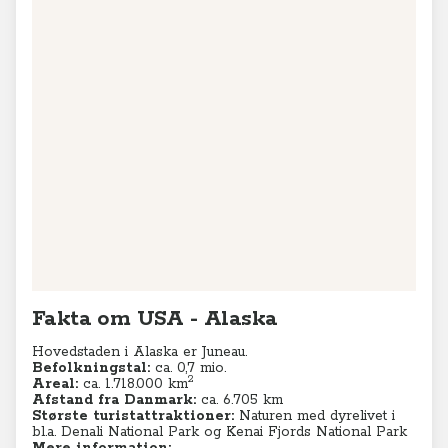
Fakta om USA - Alaska
Hovedstaden i Alaska er Juneau.
Befolkningstal:
ca. 0,7 mio.
2
Areal:
ca. 1.718.000
km
Afstand fra Danmark:
ca. 6.705 km
Største turistattraktioner:
Naturen med dyrelivet i
bl.a. Denali National Park og Kenai Fjords National Park