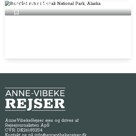
Park, Alaska
Anne-Vibeke Rejser
AnneVibekeRejser ejes og drives af
Rejsejournalisten ApS
CVR: DK
26185254
Kontakt os på
info@annevibekerejser.dk