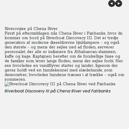
Rivercruise på Chena River
Først på eftermiddagen nås Chena River i Fairbanks, hvor du
kommer om bord på Riverboat Discovery III. Det er tredje
generation af moderne dieseldrevne hjuldampere - og også
den største - og mens der sejles ned ad floden, serverer
personalet, der alle er indianere fra Athabascan-stammen,
kaffe og kage. Kaptajnen beretter om de forskellige huse og
de familier som lever langs floden, mens der sejles forbi.
Her
ses
hvorledes en vandflyver starter og lander, ligesom der
gøres holdt ved en hundekennel med slædehunde, som
demonstrer, hvorledes hundene trænes i at trække - også om
sommeren.
Riverboat Discovery III på Chena River ved Fairbanks