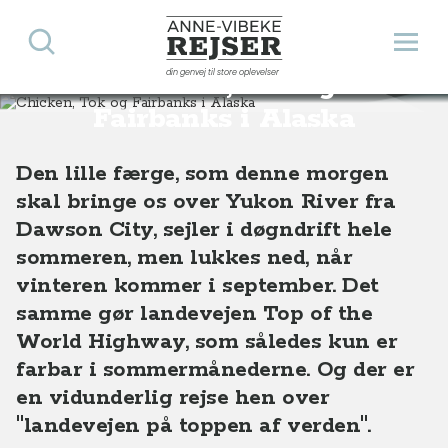
Søg
Åbn 
Anne-Vibeke Rejser
din genvej til store oplevelser
Chicken, Tok og
Destinationer
Nordamerika
USA
Alaska
Chicken, Tok og Fairbanks i Alaska
Fairbanks i Alaska
Den lille færge, som denne morgen
skal bringe os over Yukon River fra
Dawson City, sejler i døgndrift hele
sommeren, men lukkes ned, når
vinteren kommer i september. Det
samme gør landevejen Top of the
World Highway, som således kun er
farbar i sommermånederne. Og der er
en vidunderlig rejse hen over
"landevejen på toppen af verden".