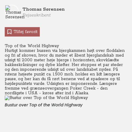
Thomas Sørensen
Rejseskribent
Tilføj favorit
Top of the World Highway
Hurtigt kommer bussen via bjergkammen højt over floddalen
og fri af skoven, hvor du møder et åbent bjerglandskab med
udsigt til 2.000 meter høje bjerge i horisonten, skovklædte
bakkeskråninger og dybe kløfter. Her stoppes et par steder
og den imponerende udsigt ud over landskabet nydes.
På
rutens højeste punkt ca. 1.500 moh. holdes en lidt længere
pause, og her kan du få rørt benene ved at spadsere op til
højdepunktets varde. Udsigten er imponerende. Længere
fremme ved grænseovergangen Poker Creek - den
nordligste i USA - køres atter ind i Alaska.
Bustur over Top of the World Highway