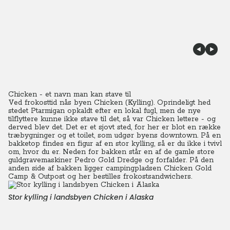
Chicken - et navn man kan stave til
Ved frokosttid nås byen Chicken (Kylling). Oprindeligt hed
stedet Ptarmigan opkaldt efter en lokal fugl, men de nye
tilflyttere kunne ikke stave til det, så var Chicken lettere - og
derved blev det. Det er et sjovt sted, for her er blot en række
træbygninger og et toilet, som udgør byens downtown. På en
bakketop findes en figur af en stor kylling, så er du ikke i tvivl
om, hvor du er. Neden for bakken står en af de gamle store
guldgravemaskiner Pedro Gold Dredge og forfalder. På den
anden side af bakken ligger campingpladsen Chicken Gold
Camp & Outpost og her bestilles frokostsandwichers.
Stor kylling i landsbyen Chicken i Alaska