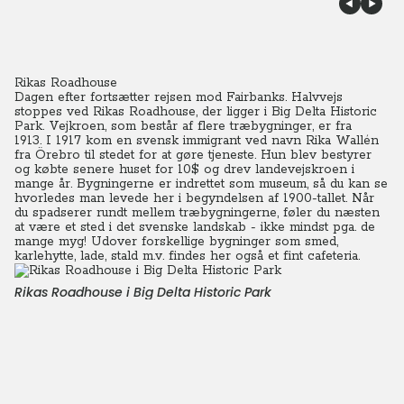
Rikas Roadhouse
Dagen efter fortsætter rejsen mod Fairbanks. Halvvejs
stoppes ved Rikas Roadhouse, der ligger i Big Delta Historic
Park. Vejkroen, som består af flere træbygninger, er fra
1913.
I 1917 kom en svensk immigrant ved navn Rika Wallén
fra Örebro til stedet for at gøre tjeneste. Hun blev bestyrer
og købte senere huset for 10$ og drev landevejskroen i
mange år.
Bygningerne er indrettet som museum, så du kan se
hvorledes man levede her i begyndelsen af 1900-tallet. Når
du spadserer rundt mellem træbygningerne, føler du næsten
at være et sted i det svenske landskab - ikke mindst pga. de
mange myg!
Udover forskellige bygninger som smed,
karlehytte, lade, stald m.v. findes her også et fint cafeteria.
Rikas Roadhouse i Big Delta Historic Park