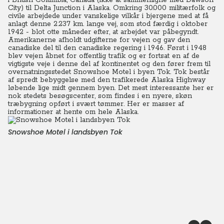
i British Columbia, Canada (ikke at sammenligne med Dawson
City) til Delta Junction i Alaska.
Omkring 30.000 militærfolk og
civile arbejdede under vanskelige vilkår i bjergene med at få
anlagt denne 2.237 km. lange vej, som stod færdig i oktober
1942 - blot otte måneder efter, at arbejdet var påbegyndt.
Amerikanerne afholdt udgifterne for vejen og gav den
canadiske del til den canadiske regering i 1946. Først i 1948
blev vejen åbnet for offentlig trafik og er fortsat en af de
vigtigste veje i denne del af kontinentet og den fører frem til
overnatningsstedet Snowshoe Motel i byen Tok. Tok består
af spredt bebyggelse med den trafikerede Alaska Highway
løbende lige midt gennem byen. Det mest interessante her er
nok stedets besøgscenter, som findes i en nyere, skøn
træbygning opført i svært tømmer. Her er masser af
informationer at hente om hele Alaska.
Snowshoe Motel i landsbyen Tok