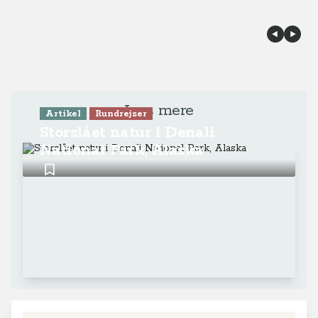
Læs mere
Artikel
Rundrejser
Storslået natur i Denali
National Park, Alaska