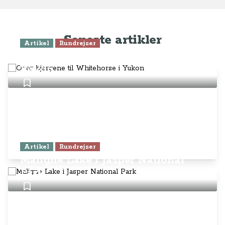
Seneste artikler
Artikel
Rundrejser
Over bjergene til Whitehorse i
Yukon
Artikel
Rundrejser
Maligne Lake i Jasper National
Park