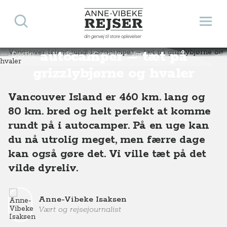
Søg
Åbn 
Anne-Vibeke Rejser
Vancouver Island rundt i
din genvej til store oplevelser
autocamper – tæt på
Destinationer
Nordamerika
Canada
Vancouver Island rundt i autocamper – tæt på grizzlybjørne og hvaler
grizzlybjørne og hvaler
Vancouver Island er 460 km. lang og
80 km. bred og helt perfekt at komme
rundt på i autocamper. På en uge kan
du nå utrolig meget, men færre dage
kan også gøre det. Vi ville tæt på det
vilde dyreliv.
Anne-Vibeke Isaksen
Vært og rejsejournalist