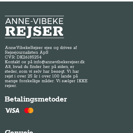
Anne-Vibeke Rejser
AnneVibekeRejser ejes og drives af
Rejsejournalisten ApS
CVR: DK
26185254
Kontakt os på
info@annevibekerejser.dk
Alt, hvad du finder her på siden, er
steder, som vi selv har besøgt. Vi har
rejst i over 25 år i over 100 lande på
mange forskellige måder. Vi sælger IKKE
rejser.
Betalingsmetoder