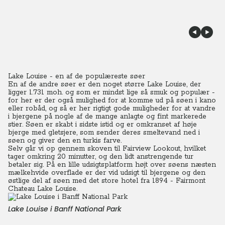
Lake Louise - en af de populæreste søer
En af de andre søer er den noget større Lake Louise, der
ligger 1.731 moh. og som er mindst lige så smuk og populær -
for her er der også mulighed for at komme ud på søen i kano
eller robåd, og så er her rigtigt gode muligheder for at vandre
i bjergene på nogle af de mange anlagte og fint markerede
stier. Søen er skabt i sidste istid og er omkranset af høje
bjerge med gletsjere, som sender deres smeltevand ned i
søen og giver den en turkis farve.
Selv går vi op gennem skoven til Fairview Lookout, hvilket
tager omkring 20 minutter, og den lidt anstrengende tur
betaler sig. På en lille udsigtsplatform højt over søens næsten
mælkehvide overflade er der vid udsigt til bjergene og den
østlige del af søen med det store hotel fra 1894 - Fairmont
Chateau Lake Louise.
Lake Louise i Banff National Park