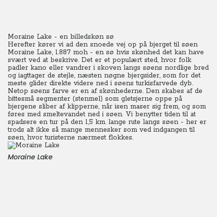
Moraine Lake - en billedskøn sø
Herefter kører vi ad den snoede vej op på bjerget til søen
Moraine Lake, 1.887 moh - en sø hvis skønhed det kan have
svært ved at beskrive. Det er et populært sted, hvor folk
padler kano eller vandrer i skoven langs søens nordlige bred
og iagttager de stejle, næsten nøgne bjergsider, som for det
meste glider direkte videre ned i søens turkisfarvede dyb.
Netop søens farve er en af skønhederne. Den skabes af de
bittesmå segmenter (stenmel) som gletsjerne oppe på
bjergene sliber af klipperne, når isen maser sig frem, og som
føres med smeltevandet ned i søen. Vi benytter tiden til at
spadsere en tur på den 1,5 km. lange rute langs søen - her er
trods alt ikke så mange mennesker som ved indgangen til
søen, hvor turisterne nærmest flokkes.
Moraine Lake