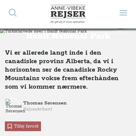
Søg
Åbn 
Anne-Vibeke Rejser
din genvej til store oplevelser
Turkisfarvede søer i
Destinationer
Nordamerika
Canada
Turkisfarvede søer i Banff National Park, Alberta, Vestcanada
Banff National Park
Vi er allerede langt inde i den
canadiske provins Alberta, da vi i
horisonten ser de canadiske Rocky
Mountains vokse frem efterhånden
som vi kommer nærmere.
Thomas Sørensen
Rejseskribent
Tilføj favorit