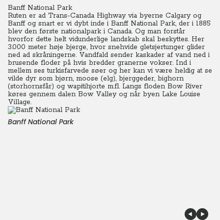
Banff National Park
Ruten er ad Trans-Canada Highway via byerne Calgary og
Banff og snart er vi dybt inde i Banff National Park, der i 1885
blev den første nationalpark i Canada. Og man forstår
hvorfor dette helt vidunderlige landskab skal beskyttes. Her
3.000 meter høje bjerge, hvor snehvide gletsjertunger glider
ned ad skråningerne. Vandfald sender kaskader af vand ned i
brusende floder på hvis bredder granerne vokser. Ind i
mellem ses turkisfarvede søer og her kan vi være heldig at se
vilde dyr som bjørn, moose (elg), bjerggeder, bighorn
(storhornsfår) og wapitihjorte m.fl. Langs floden Bow River
køres gennem dalen Bow Valley og når byen Lake Louise
Village.
Banff National Park