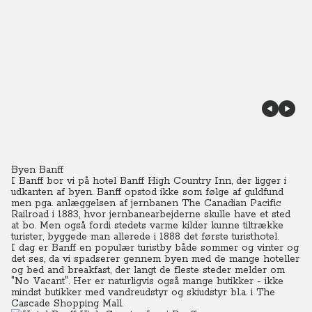
Byen Banff
I Banff bor vi på hotel Banff High Country Inn, der ligger i
udkanten af byen. Banff opstod ikke som følge af guldfund
men pga. anlæggelsen af jernbanen The Canadian Pacific
Railroad i 1883, hvor jernbanearbejderne skulle have et sted
at bo. Men også fordi stedets varme kilder kunne tiltrække
turister, byggede man allerede i 1888 det første turisthotel.
I dag er Banff en populær turistby både sommer og vinter og
det ses, da vi spadserer gennem byen med de mange hoteller
og bed and breakfast, der langt de fleste steder melder om
"No Vacant". Her er naturligvis også mange butikker - ikke
mindst butikker med vandreudstyr og skiudstyr bl.a. i The
Cascade Shopping Mall.