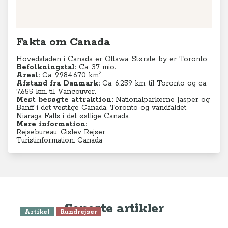
Fakta om Canada
Hovedstaden i Canada er Ottawa. Største by er Toronto.
Befolkningstal:
Ca. 37 mio
.
2
Areal:
Ca. 9.984.670
km
Afstand fra Danmark:
Ca. 6.259 km. til Toronto og ca.
7.655 km. til Vancouver.
Mest besøgte attraktion:
Nationalparkerne Jasper og
Banff i det vestlige Canada. Toronto og vandfaldet
Niaraga Falls i det østlige Canada.
Mere information:
Rejsebureau: Gislev Rejser
Turistinformation: Canada
Seneste artikler
Artikel
Rundrejser
Over bjergene til Whitehorse i