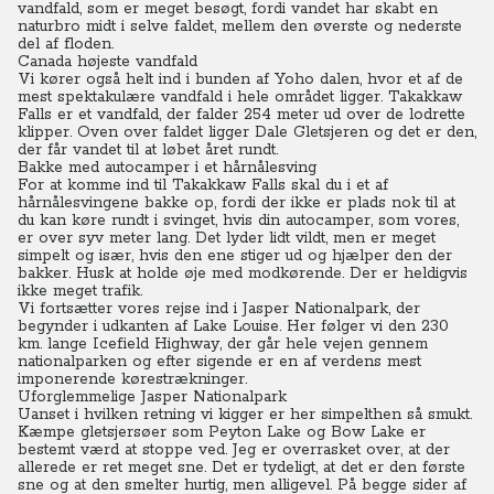
vandfald, som er meget besøgt, fordi vandet har skabt en
naturbro midt i selve faldet, mellem den øverste og nederste
del af floden.
Canada højeste vandfald
Vi kører også helt ind i bunden af Yoho dalen, hvor et af de
mest spektakulære vandfald i hele området ligger.
Takakkaw
Falls er et vandfald, der falder 254 meter ud over de lodrette
klipper.
Oven over faldet ligger Dale Gletsjeren og det er den,
der får vandet til at løbet året rundt.
Bakke med autocamper i et hårnålesving
For at komme ind til Takakkaw Falls skal du i et af
hårnålesvingene bakke op, fordi der ikke er plads nok til at
du kan køre rundt i svinget, hvis din autocamper, som vores,
er over syv meter lang. Det lyder lidt vildt, men er meget
simpelt og især, hvis den ene stiger ud og hjælper den der
bakker.
Husk at holde øje med modkørende. Der er heldigvis
ikke meget trafik.
Vi fortsætter vores rejse ind i Jasper Nationalpark, der
begynder i udkanten af Lake Louise. Her følger vi den 230
km. lange Icefield Highway, der går hele vejen gennem
nationalparken og efter sigende er en af verdens mest
imponerende kørestrækninger.
Uforglemmelige Jasper Nationalpark
Uanset i hvilken retning vi kigger er her simpelthen så smukt.
Kæmpe gletsjersøer som Peyton Lake og Bow Lake er
bestemt værd at stoppe ved. Jeg er overrasket over, at der
allerede er ret meget sne. Det er tydeligt, at det er den første
sne og at den smelter hurtig, men alligevel.
På begge sider af