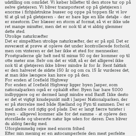
udstilling om området. Vi køber billetter til den store tur op på
selve gletsjeren.
Vi bliver transporteret op på gletsjeren i
enorme i firhjulstrukne busser og oppe på toppen får vi lov
til at gå ud på gletsjeren - der er bare lige en lille detalje - der
er snestorm. Der blæser en storm af format, så vi er ikke ude
ret mange minutter, men det er nok til at vi aldrig glemmer
dette sted.
Utrolige naturkræfter
Det er simpelthen utrolige naturkræfter, der er på spil.
Det er
suverænt at prøve at opleve det under kontrollerede forhold,
men om vinteren er det her ikke et sted for mennesker.
Frostgraderne går helt ned til minus 50 og der kommer op til
otte meter sne.
Selv om det er vildt, så er det alligevel ikke
nok til at gletsjeren ikke bliver mindre år for år. Rent faktisk
er den halveret de sidste 150 år og om ca. 15 år vurderes det,
at man ikke længere kan køre op på den.
For enden af Icefield Highway
For enden af Icefield Highway ligger byen Jasper, som
nationalparken også er opkaldt efter.
Byen har bare 5.000
indbyggere og er dermed langt mindre end Banff. Ikke desto
er det et vigtigt knudepunkt midt i Jasper Nationalparken, der
er på størrelse med både Sjælland og Fyn til sammen. Der er
med andre ord rigtig god plads.
Der er langt færre turister i
byen - alligevel kommer alle for det samme - at opleve den
storslåede og uberørte natur lige uden for døren. Den bliver
du aldrig færdig med.
Uforglemmelig rejse med enorm frihed
Efter min mening er en autocamperferie den mest perfekte