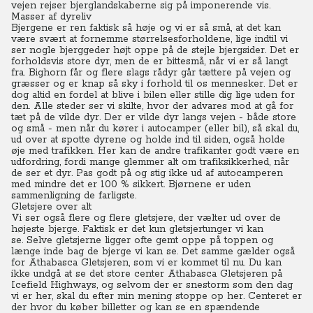
vejen rejser bjerglandskaberne sig på imponerende vis.
Masser af dyreliv
Bjergene er ren faktisk så høje og vi er så små, at det kan
være svært at fornemme størrelsesforholdene, lige indtil vi
ser nogle bjerggeder højt oppe på de stejle bjergsider.
Det er
forholdsvis store dyr, men de er bittesmå, når vi er så langt
fra.
Bighorn får og flere slags rådyr går tættere på vejen og
græsser og er knap så sky i forhold til os mennesker.
Det er
dog altid en fordel at blive i bilen eller stille dig lige uden for
den. Alle steder ser vi skilte, hvor der advares mod at gå for
tæt på de vilde dyr. Der er vilde dyr langs vejen - både store
og små - men når du kører i autocamper (eller bil), så skal du,
ud over at spotte dyrene og holde ind til siden, også holde
øje med trafikken.
Her kan de andre trafikanter godt være en
udfordring, fordi mange glemmer alt om trafiksikkerhed, når
de ser et dyr.
Pas godt på og stig ikke ud af autocamperen
med mindre det er 100 % sikkert. Bjørnene er uden
sammenligning de farligste.
Gletsjere over alt
Vi ser også flere og flere gletsjere, der vælter ud over de
højeste bjerge. Faktisk er det kun gletsjertunger vi kan
se.
Selve gletsjerne ligger ofte gemt oppe på toppen og
længe inde bag de bjerge vi kan se.
Det samme gælder også
for Athabasca Gletsjeren, som vi er kommet til nu.
Du kan
ikke undgå at se det store center Athabasca Gletsjeren på
Icefield Highways, og selvom der er snestorm som den dag
vi er her, skal du efter min mening stoppe op her. Centeret er
der hvor du køber billetter og kan se en spændende