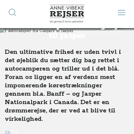
Søg
Åbn 
Anne-Vibeke Rejser
din genvej til store oplevelser
I autocamper fra Calgary
Destinationer
Nordamerika
Canada
I autocamper fra Calgary til Jasper
til Jasper
Den ultimative frihed er uden tvivl i
det øjeblik du sætter dig bag rettet i
autocamperen og triller ud i det blå.
Foran os ligger en af verdens mest
imponerende kørestrækninger
gennem bl.a. Banff – og Jasper
Nationalpark i Canada. Det er en
drømmerejse, der er ved at blive til
virkelighed.