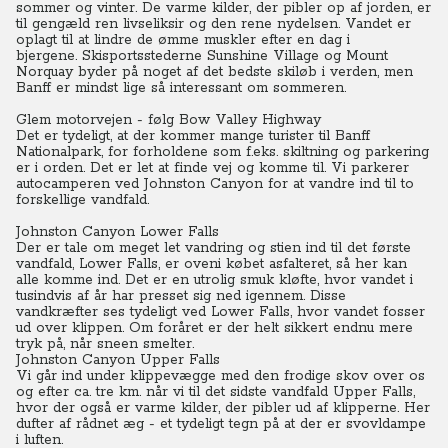
sommer og vinter.
De varme kilder, der pibler op af jorden, er
til gengæld ren livseliksir og den rene nydelsen. Vandet er
oplagt til at lindre de ømme muskler efter en dag i
bjergene.
Skisportsstederne Sunshine Village og Mount
Norquay byder på noget af det bedste skiløb i verden, men
Banff er mindst lige så interessant om sommeren.
Glem motorvejen - følg Bow Valley Highway
Det er tydeligt, at der kommer mange turister til Banff
Nationalpark, for forholdene som f.eks. skiltning og parkering
er i orden.
Det er let at finde vej og komme til.
Vi parkerer
autocamperen ved Johnston Canyon for at vandre ind til to
forskellige vandfald.
Johnston Canyon Lower Falls
Der er tale om meget let vandring og stien ind til det første
vandfald, Lower Falls, er oveni købet asfalteret, så her kan
alle komme ind.
Det er en utrolig smuk kløfte, hvor vandet i
tusindvis af år har presset sig ned igennem.
Disse
vandkræfter ses tydeligt ved Lower Falls, hvor vandet fosser
ud over klippen. Om foråret er der helt sikkert endnu mere
tryk på, når sneen smelter.
Johnston Canyon Upper Falls
Vi går ind under klippevægge med den frodige skov over os
og efter ca. tre km. når vi til det sidste vandfald Upper Falls,
hvor der også er varme kilder, der pibler ud af klipperne.
Her
dufter af rådnet æg - et tydeligt tegn på at der er svovldampe
i luften.