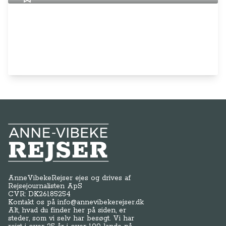
Anne-Vibeke Rejser
AnneVibekeRejser ejes og drives af
Rejsejournalisten ApS
CVR: DK
26185254
Kontakt os på
info@annevibekerejser.dk
Alt, hvad du finder her på siden, er
steder, som vi selv har besøgt. Vi har