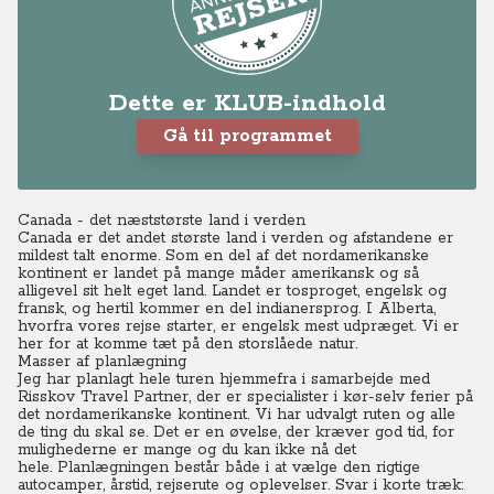
Dette er KLUB-indhold
Gå til programmet
Canada - det næststørste land i verden
Canada er det andet største land i verden og afstandene er
mildest talt enorme.
Som en del af det nordamerikanske
kontinent er landet på mange måder amerikansk og så
alligevel sit helt eget land.
Landet er tosproget, engelsk og
fransk, og hertil kommer en del indianersprog. I Alberta,
hvorfra vores rejse starter, er engelsk mest udpræget.
Vi er
her for at komme tæt på den storslåede natur.
Masser af planlægning
Jeg har planlagt hele turen hjemmefra i samarbejde med
Risskov Travel Partner, der er specialister i kør-selv ferier på
det nordamerikanske kontinent.
Vi har udvalgt ruten og alle
de ting du skal se. Det er en øvelse, der kræver god tid, for
mulighederne er mange og du kan ikke nå det
hele.
Planlægningen består både i at vælge den rigtige
autocamper, årstid, rejserute og oplevelser. Svar i korte træk: