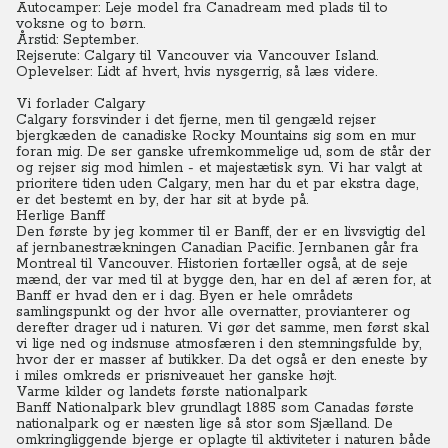
Autocamper: Leje model fra Canadream med plads til to
voksne og to børn.
Årstid: September.
Rejserute: Calgary til Vancouver via Vancouver Island.
Oplevelser: Lidt af hvert, hvis nysgerrig, så læs videre.
Vi forlader Calgary
Calgary forsvinder i det fjerne, men til gengæld rejser
bjergkæden de canadiske Rocky Mountains sig som en mur
foran mig.
De ser ganske ufremkommelige ud, som de står der
og rejser sig mod himlen - et majestætisk syn.
Vi har valgt at
prioritere tiden uden Calgary, men har du et par ekstra dage,
er det bestemt en by, der har sit at byde på.
Herlige Banff
Den første by jeg kommer til er Banff, der er en livsvigtig del
af jernbanestrækningen Canadian Pacific. Jernbanen går fra
Montreal til Vancouver.
Historien fortæller også, at de seje
mænd, der var med til at bygge den, har en del af æren for, at
Banff er hvad den er i dag.
Byen er hele områdets
samlingspunkt og der hvor alle overnatter, provianterer og
derefter drager ud i naturen.
Vi gør det samme, men først skal
vi lige ned og indsnuse atmosfæren i den stemningsfulde by,
hvor der er masser af butikker.
Da det også er den eneste by
i miles omkreds er prisniveauet her ganske højt.
Varme kilder og landets første nationalpark
Banff Nationalpark blev grundlagt 1885 som Canadas første
nationalpark og er næsten lige så stor som Sjælland. De
omkringliggende bjerge er oplagte til aktiviteter i naturen både