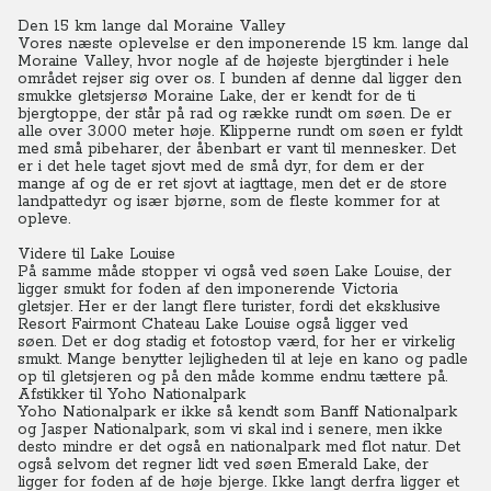
Den 15 km lange dal Moraine Valley
Vores næste oplevelse er den imponerende 15 km. lange dal
Moraine Valley, hvor nogle af de højeste bjergtinder i hele
området rejser sig over os.
I bunden af denne dal ligger den
smukke gletsjersø Moraine Lake, der er kendt for de ti
bjergtoppe, der står på rad og række rundt om søen. De er
alle over 3.000 meter høje.
Klipperne rundt om søen er fyldt
med små pibeharer, der åbenbart er vant til mennesker.
Det
er i det hele taget sjovt med de små dyr, for dem er der
mange af og de er ret sjovt at iagttage, men det er de store
landpattedyr og især bjørne, som de fleste kommer for at
opleve.
Videre til Lake Louise
På samme måde stopper vi også ved søen Lake Louise, der
ligger smukt for foden af den imponerende Victoria
gletsjer.
Her er der langt flere turister, fordi det eksklusive
Resort Fairmont Chateau Lake Louise også ligger ved
søen.
Det er dog stadig et fotostop værd, for her er virkelig
smukt.
Mange benytter lejligheden til at leje en kano og padle
op til gletsjeren og på den måde komme endnu tættere på.
Afstikker til Yoho Nationalpark
Yoho Nationalpark er ikke så kendt som Banff Nationalpark
og Jasper Nationalpark, som vi skal ind i senere, men ikke
desto mindre er det også en nationalpark med flot natur. Det
også selvom det regner lidt ved søen Emerald Lake, der
ligger for foden af de høje bjerge.
Ikke langt derfra ligger et