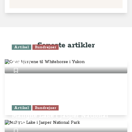
Seneste artikler
Artikel
Rundrejser
Over bjergene til Whitehorse i
Yukon
Artikel
Rundrejser
Maligne Lake i Jasper National
Park