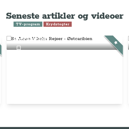
Seneste artikler og videoer
TV-program
Krydstogter
Se Anne-Vibeke Rejser -
Østcaribien