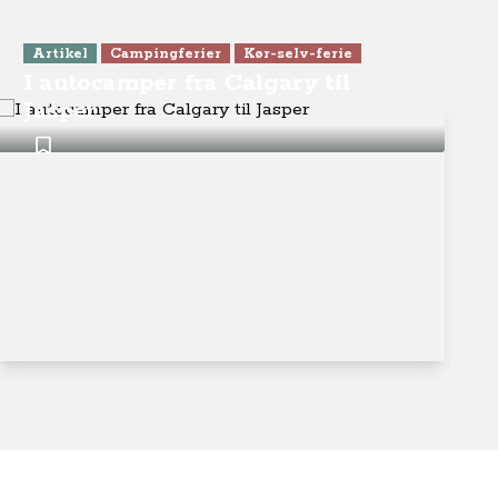
Artikel
Campingferier
Kør-selv-ferie
I autocamper fra Calgary til
Jasper