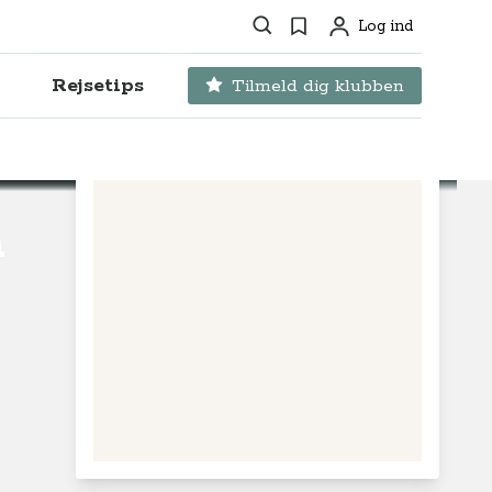
Søg
Favoritter
Log ind
Profil
Rejsetips
Tilmeld dig klubben
a