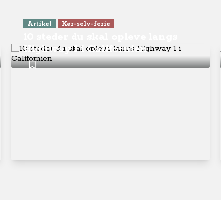
Artikel
Kør-selv-ferie
10 steder du skal opleve langs
Highway 1 i Californien