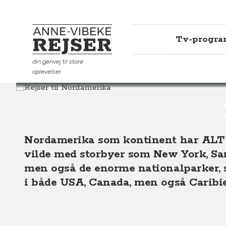
Tv-progr
Anne-Vibeke Rejser
din genvej til store
oplevelser
Destinationer
Nordamerika
Nordamerika som kontinent har ALT o
vilde med storbyer som New York, San
men også de enorme nationalparker, so
i både USA, Canada, men også Caribi