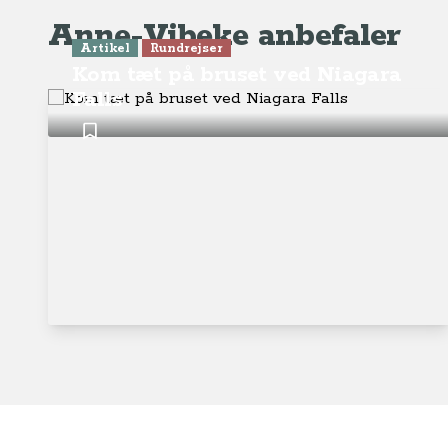
Anne-Vibeke anbefaler
Artikel
Rundrejser
Kom tæt på bruset ved Niagara
Falls