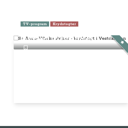
TV-program
Krydstogter
Se Anne-Vibeke Rejser -
krydstogt i Vestcaribien