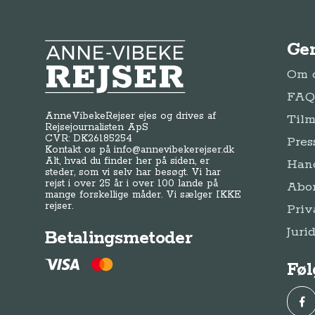
Ge
Anne-Vibeke Rejser
Om o
FAQ 
AnneVibekeRejser ejes og drives af
Tilm
Rejsejournalisten ApS
CVR: DK
26185254
Pres
Kontakt os på
info@annevibekerejser.dk
Alt, hvad du finder her på siden, er
Hand
steder, som vi selv har besøgt. Vi har
rejst i over 25 år i over 100 lande på
Abo
mange forskellige måder. Vi sælger IKKE
rejser.
Priv
Juri
Betalingsmetoder
Føl
Fac