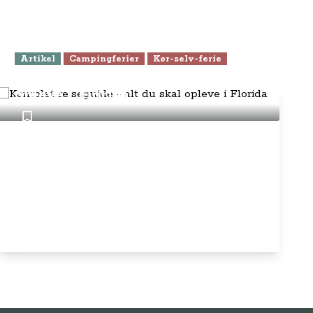
Artikel
Campingferier
Kør-selv-ferie
Komplet rejseguide - alt du skal
opleve i Florida