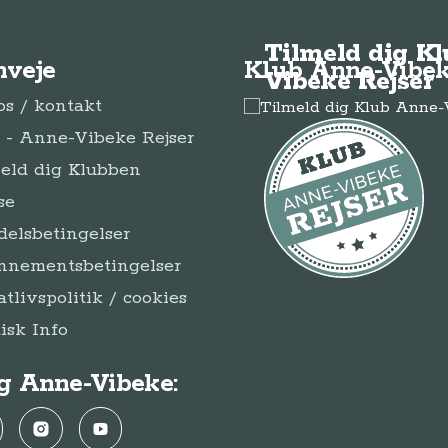
Tilmeld dig K
nveje
Klub Anne-Vibek
Vibeke Rejser
s / kontakt
- Anne-Vibeke Rejser
eld dig Klubben
se
elsbetingelser
nnementsbetingelser
atlivspolitik / cookies
disk Info
g Anne-Vibeke:
ebook
Instagram
YouTube