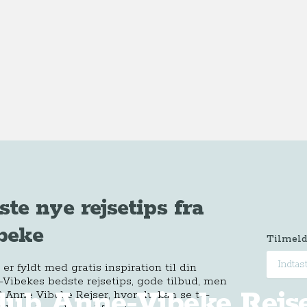
ste nye rejsetips fra
beke
Tilmeld
r fyldt med gratis inspiration til din
-Vibekes bedste rejsetips, gode tilbud, men
Klub Anne-Vibeke Rejs
 Anne Vibeke Rejser, hvor du kan se tv-