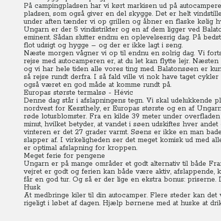
På campingpladsen har vi kørt markisen ud på autocamperen 
pladsen, som også giver en del skygge. Det er helt vindsti
under aften tænder vi op grillen og åbner en flaske kølig h
Ungarn er der 5 vindistrikter og en af dem ligger ved Bala
eminent. Sådan slutter endnu en oplevelsesrig dag. På bed
flot udsigt og hygge – og der er ikke lagt i seng.
Næste morgen vågner vi op til endnu en solrig dag. Vi forts
rejse med autocamperen er, at du let kan flytte lejr. Næsten
og vi har hele tiden alle vores ting med. Balatonsøen er ku
så rejse rundt derfra. I så fald ville vi nok have taget cyk
også været en god måde at komme rundt på.
Europas største termalsø - Hévic
Denne dag står i afslapningens tegn. Vi skal udelukkende p
nordvest for Keszthely, er Europas største og en af Ungar
røde lotusblomster. Fra en kilde 39 meter under overfladen 
minut, hvilket betyder, at vandet i søen udskiftes hver a
vinteren er det 27 grader varmt. Søens er ikke en man bade
slapper af. I virkeligheden ser det meget komisk ud med all
er optimal afslapning for kroppen.
Meget ferie for pengene
Ungarn er på mange områder et godt alternativ til både Frank
vejret er godt og ferien kan både være aktiv, afslappende, kul
får en god tur. Og så er der lige en ekstra bonus: priserne. 
Husk
At medbringe kiler til din autocamper. Flere steder kan det v
rigeligt i løbet af dagen. Hjælp børnene med at huske at dri