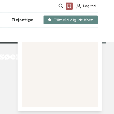
Søg
Favoritter
Log ind
Profil
Rejsetips
Tilmeld dig klubben
nsøen