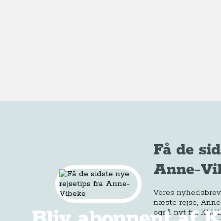
Få de sid
Anne-Vi
Vores nyhedsbrev e
næste rejse, Anne
Bliv abonnent af 
også nyt fra KLUB