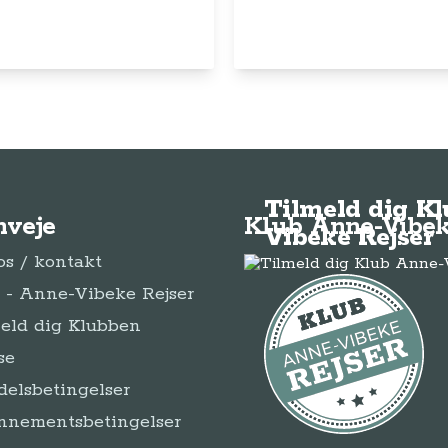
Tilmeld dig K
nveje
Klub Anne-Vibek
Vibeke Rejser
s / kontakt
- Anne-Vibeke Rejser
eld dig Klubben
se
elsbetingelser
nnementsbetingelser