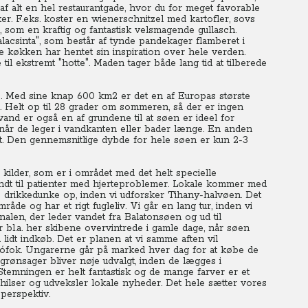
f alt en hel restaurantgade, hvor du for meget favorable
sker. F.eks. koster en wienerschnitzel med kartofler, sovs
t, som en kraftig og fantastisk velsmagende gullasch.
lacsinta", som består af tynde pandekager flamberet i
økken har hentet sin inspiration over hele verden.
 til ekstremt "hotte". Maden tager både lang tid at tilberede
. Med sine knap 600 km2 er det en af Europas største
. Helt op til 28 grader om sommeren, så der er ingen
nd er også en af grundene til at søen er ideel for
, når de leger i vandkanten eller bader længe. En anden
ybt. Den gennemsnitlige dybde for hele søen er kun 2-3
1 kilder, som er i området med det helt specielle
ndt til patienter med hjerteproblemer. Lokale kommer med
es drikkedunke op, inden vi udforsker Tihany-halvøen. Det
de og har et rigt fugleliv. Vi går en lang tur, inden vi
nalen, der leder vandet fra Balatonsøen og ud til
bl.a. her skibene overvintrede i gamle dage, når søen
d lidt indkøb. Det er planen at vi samme aften vil
Siófok. Ungarerne går på marked hver dag for at købe de
g grønsager bliver nøje udvalgt, inden de lægges i
temningen er helt fantastisk og de mange farver er et
r, hilser og udveksler lokale nyheder. Det hele sætter vores
 perspektiv.