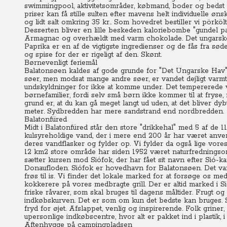
swimmingpool, aktivitetsområder, købmand, boder og bedst a
priser kan få stille sulten efter mavens helt individuelle øn
og lidt salt omkring 35 kr.. Som hovedret bestiller vi pörköl
Desserten bliver en lille beskeden kaloriebombe "gundel pa
Armagnac og overhældt med varm chokolade. Det ungarske k
Paprika er en af de vigtigste ingredienser og de fås fra søde
og spise for der er rigeligt af den. Skønt.
Børnevenligt feriemål
Balatonsøen kaldes af gode grunde for "Det Ungarske Hav"
søer, men modsat mange andre søer, er vandet dejligt varmt
undskyldninger for ikke at komme under. Det tempererede va
børnefamilier, fordi selv små børn ikke kommer til at fryse
grund er, at du kan gå meget langt ud uden, at det bliver d
meter. Sydbredden har mere sandstrand end nordbredden.
Balatonfüred
Midt i Balatonfüred står den store "drikkehal" med 5 af de 1
kulsyreholdige vand, der i mere end 200 år har været anve
deres vandflasker og fylder op. Vi fylder da også lige vor
12 km2 store område har siden 1952 været naturfredningsområ
sætter kursen mod Siófok, der har fået sit navn efter Sió-ka
Donaufloden. Siófok er hovedhavn for Balatonsøen. Det var 
frøs til is. Vi finder det lokale marked for at forsøge os me
kokkerere på vores medbragte grill. Der er altid marked i 
friske råvarer, som skal bruges til dagens måltider. Frugt o
indkøbskurven. Det er som om kun det bedste kan bruges. S
fryd for øjet. Afslappet, venlig og inspirerende. Folk grine
upersonlige indkøbscentre, hvor alt er pakket ind i plastik, i
Aftenhygge på campingpladsen