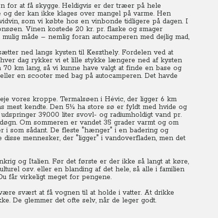
for at få skygge. Heldigvis er der træer på hele
lle og der kan ikke klages over mangel på varme. Hen
vidvin, som vi købte hos en vinbonde tidligere på dagen. I
tonsøen. Vinen kostede 20 kr. pr. flaske og smager
st mulig måde – nemlig foran autocamperen med dejlig mad,
ætter ned langs kysten til Keszthely. Fordelen ved at
 hver dag rykker vi et lille stykke længere ned af kysten
n 70 km lang, så vi kunne have valgt at finde en base og
ler eller en scooter med bag på autocamperen. Det havde
leje vores kroppe. Termalsøen i Hévic, der ligger 6 km
ns mest kendte. Den 5½ ha store sø er fyldt med hvide og
udspringer 39.000 liter svovl- og radiumholdigt vand pr.
ndet døgn. Om sommeren er vandet 35 grader varmt og om
r i som sådant. De fleste "hænger" i en badering og
e disse mennesker, der "ligger" i vandoverfladen, men det
rig og Italien. Før det første er der ikke så langt at køre,
turel osv. eller en blanding af det hele, så alle i familien
Du får virkeligt meget for pengene.
ære svært at få vognen til at holde i vatter. At drikke
kke. De glemmer det ofte selv, når de leger godt.