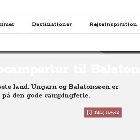
ammer
Destinationer
Rejseinspiration
 Balatonsøen
campertur til Balato
rsete land. Ungarn og Balatonsøen er
er på den gode campingferie.
Tilføj favorit