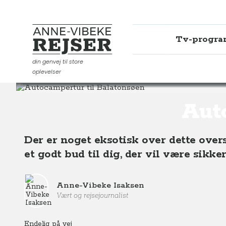
Tv-progr
Anne-Vibeke Rejser
din genvej til store
oplevelser
Destinationer
Europa
Ungarn
Autocampertur til
Auto
Der er noget eksotisk over dette ove
et godt bud til dig, der vil være sikk
Anne-Vibeke Isaksen
Vært og rejsejournalist
Endelig på vej