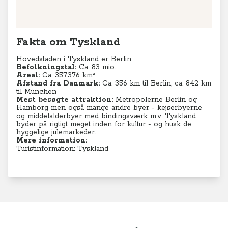
Fakta om Tyskland
Hovedstaden i Tyskland er Berlin.
Befolkningstal:
Ca. 83 mio.
Areal:
Ca. 357.376 km²
Afstand fra Danmark:
Ca. 356 km til Berlin, ca. 842 km
til München
Mest besøgte attraktion:
Metropolerne Berlin og
Hamborg men også mange andre byer - kejserbyerne
og middelalderbyer med bindingsværk m.v. Tyskland
byder på rigtigt meget inden for kultur - og husk de
hyggelige julemarkeder.
Mere information:
Turistinformation: Tyskland