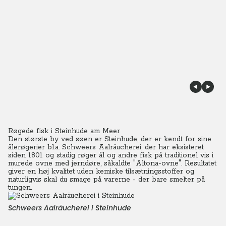
Røgede fisk i Steinhude am Meer
Den største by ved søen er Steinhude, der er kendt for sine
ålerøgerier bl.a. Schweers Aalräucherei, der har eksisteret
siden 1801 og stadig røger ål og andre fisk på traditionel vis i
murede ovne med jerndøre, såkaldte "Altona-ovne".
Resultatet
giver en høj kvalitet uden kemiske tilsætningsstoffer og
naturligvis skal du smage på varerne - der bare smelter på
tungen.
Schweers Aalräucherei i Steinhude