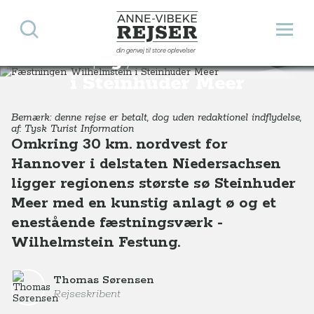
Søg
Åbn 
Anne-Vibeke Rejser
din genvej til store oplevelser
Fæstningen Wilhelmstein
Destinationer
Europa
Tyskland
Fæstningen Wilhelmstein i Steinhuder Meer, Nordtyskland
i Steinhuder Meer
Bemærk: denne rejse er betalt, dog uden redaktionel indflydelse,
af: Tysk Turist Information
Omkring 30 km. nordvest for
Hannover i delstaten Niedersachsen
ligger regionens største sø Steinhuder
Meer med en kunstig anlagt ø og et
enestående fæstningsværk -
Wilhelmstein Festung.
Thomas Sørensen
Rejseskribent