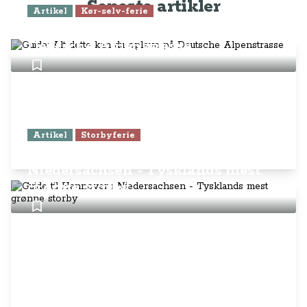
Seneste artikler
Artikel
Kør-selv-ferie
Guide: Alt dette kan du opleve på
Deutsche Alpenstrasse
Artikel
Storbyferie
Guide til Hannover i
Niedersachsen - Tysklands mest
grønne storby