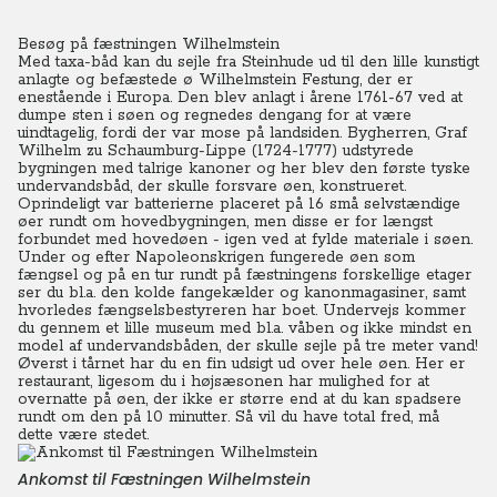
Besøg på fæstningen Wilhelmstein
Med taxa-båd kan du sejle fra Steinhude ud til den lille kunstigt
anlagte og befæstede ø Wilhelmstein Festung, der er
enestående i Europa. Den blev anlagt i årene 1761-67 ved at
dumpe sten i søen og regnedes dengang for at være
uindtagelig, fordi der var mose på landsiden. Bygherren, Graf
Wilhelm zu Schaumburg-Lippe (1724-1777) udstyrede
bygningen med talrige kanoner og her blev den første tyske
undervandsbåd, der skulle forsvare øen, konstrueret.
Oprindeligt var batterierne placeret på 16 små selvstændige
øer rundt om hovedbygningen, men disse er for længst
forbundet med hovedøen - igen ved at fylde materiale i søen.
Under og efter Napoleonskrigen fungerede øen som
fængsel og på en tur rundt på fæstningens forskellige etager
ser du bl.a. den kolde fangekælder og kanonmagasiner, samt
hvorledes fængselsbestyreren har boet. Undervejs kommer
du gennem et lille museum med bl.a. våben og ikke mindst en
model af undervandsbåden, der skulle sejle på tre meter vand!
Øverst i tårnet har du en fin udsigt ud over hele øen. Her er
restaurant, ligesom du i højsæsonen har mulighed for at
overnatte på øen, der ikke er større end at du kan spadsere
rundt om den på 10 minutter. Så vil du have total fred, må
dette være stedet.
Ankomst til Fæstningen Wilhelmstein