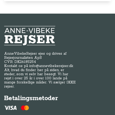
Anne-Vibeke Rejser
AnneVibekeRejser ejes og drives af
Rejsejournalisten ApS
CVR: DK
26185254
Kontakt os på
info@annevibekerejser.dk
Alt, hvad du finder her på siden, er
steder, som vi selv har besøgt. Vi har
rejst i over 25 år i over 100 lande på
mange forskellige måder. Vi sælger IKKE
rejser.
Betalingsmetoder