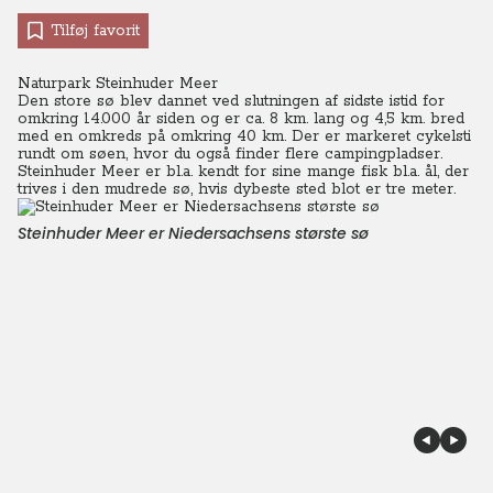
Tilføj favorit
Naturpark Steinhuder Meer
Den store sø blev dannet ved slutningen af sidste istid for
omkring 14.000 år siden og er ca. 8 km. lang og 4,5 km. bred
med en omkreds på omkring 40 km. Der er markeret cykelsti
rundt om søen, hvor du også finder flere campingpladser.
Steinhuder Meer er bl.a. kendt for sine mange fisk bl.a. ål, der
trives i den mudrede sø, hvis dybeste sted blot er tre meter.
Steinhuder Meer er Niedersachsens største sø