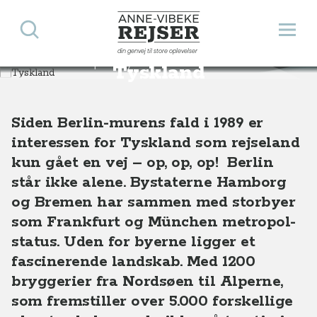
Søg
Åbn 
Anne-Vibeke Rejser
din genvej til store oplevelser
Destinationer
Europa
Tyskland
Tyskland
Siden Berlin-murens fald i 1989 er
interessen for Tyskland som rejseland
kun gået en vej – op, op, op! Berlin
står ikke alene. Bystaterne Hamborg
og Bremen har sammen med storbyer
som Frankfurt og München metropol-
status. Uden for byerne ligger et
fascinerende landskab. Med 1200
bryggerier fra Nordsøen til Alperne,
som fremstiller over 5.000 forskellige