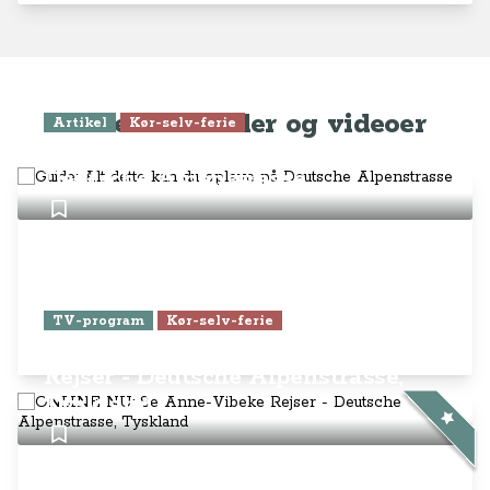
Seneste artikler og videoer
Artikel
Kør-selv-ferie
Guide: Alt dette kan du opleve på
Deutsche Alpenstrasse
TV-program
Kør-selv-ferie
ONLINE NU: Se Anne-Vibeke
Rejser - Deutsche Alpenstrasse,
Tyskland