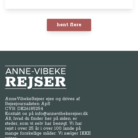
hent flere
Anne-Vibeke Rejser
AnneVibekeRejser ejes og drives af
Rejsejournalisten ApS
CVR: DK
26185254
Kontakt os på
info@annevibekerejser.dk
Alt, hvad du finder her på siden, er
steder, som vi selv har besøgt. Vi har
rejst i over 25 år i over 100 lande på
mange forskellige måder. Vi sælger IKKE