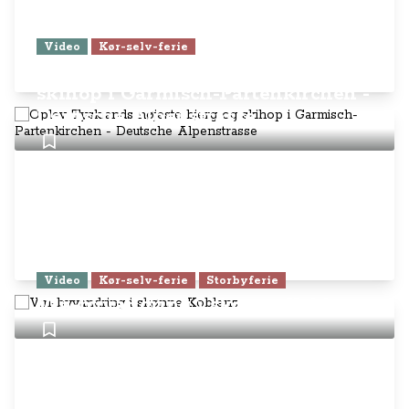
Video
Kør-selv-ferie
Oplev Tysklands højeste bjerg og
skihop i Garmisch-Partenkirchen -
Deutsche Alpenstrasse
Video
Kør-selv-ferie
Storbyferie
Vin-byvandring i skønne Koblenz