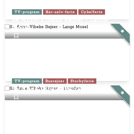
TV-program
Kør-selv-ferie
Cykelferie
Se Anne-Vibeke Rejser - Langs
Mosel
TV-program
Busrejser
Storbyferie
Se Anne-Vibeke Rejser – Dresden