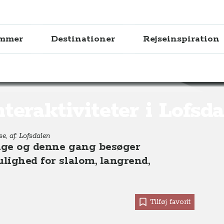
ammer
Destinationer
Rejseinspiration
 Lofsdalen, Midtsverige
teraktiviteter i Lofsd
e, af: Lofsdalen
erige og denne gang besøger
ulighed for slalom, langrend,
Tilføj favorit