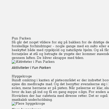
Fun Parken
Så går det noget vildere for sig på bakken for de dristige 
forskellige forhindringer - nogle gange med en salto eller 
beskyttet både med rygskjold og naturligvis hjelm. Og så får
fornøjelse at stå og betragte de yngste der kommer susend
gennem luften. De bliver skrappe med tiden.
Aktiviteter i Fun Parken
Hyggekroge
Rundt omkring i kanten af pisteområdet er der indrettet bo
spise din medbragte mad. Og det benytter svenskerne sig i h
solen, mens børnene er på pisten. Når pølserne er klar, ska
hvor du kan gå ind og få en gang suppe o.lign. For enden af
Hovärken der har cafeteria med diverse retter. Det er også 
musikalsk underholdning.