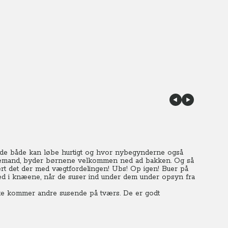
r de både kan løbe hurtigt og hvor nybegynderne også
r snemand, byder børnene velkommen ned ad bakken. Og så
ært det der med vægtfordelingen! Ubs! Op igen! Buer på
d i knæene, når de suser ind under dem under opsyn fra
ke kommer andre susende på tværs. De er godt