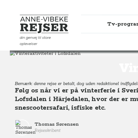
Tv-progr
Anne-Vibeke Rejser
din genvej til store
oplevelser
Destinationer
Europa
Sverige
Vinteraktiviteter i
Vin
Bemærk: denne rejse er betalt, dog uden redaktionel indflydels
Følg os når vi er på vinterferie i Sv
Lofsdalen i Härjedalen, hvor der er m
snescootersafari, isfiske etc.
Thomas Sørensen
Rejseskribent