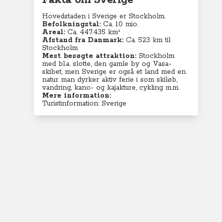
Fakta om Sverige
Hovedstaden i Sverige er Stockholm.
Befolkningstal:
Ca. 10 mio.
Areal:
Ca. 447.435 km²
Afstand fra Danmark:
Ca. 523 km til
Stockholm
Mest besøgte attraktion:
Stockholm
med bl.a. slotte, den gamle by og Vasa-
skibet, men Sverige er også et land med en
natur man dyrker aktiv ferie i som skiløb,
vandring, kano- og kajakture, cykling m.m.
Mere information:
Turistinformation: Sverige