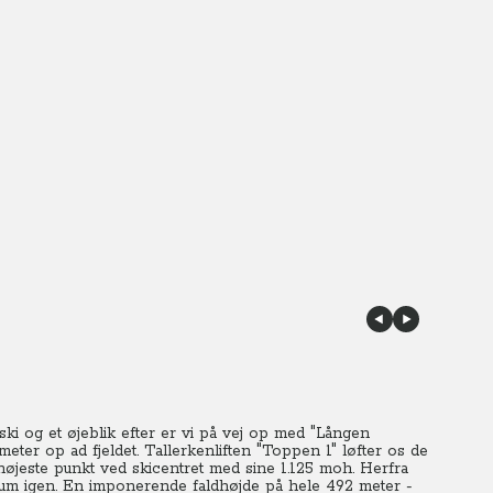
 ski og et øjeblik efter er vi på vej op med "Lången
emeter op ad fjeldet. Tallerkenliften "Toppen 1" løfter os de
højeste punkt ved skicentret med sine 1.125 moh.
Herfra
um igen. En imponerende faldhøjde på hele 492 meter -