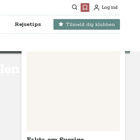
Søg
Favoritter
Log ind
Profil
Rejsetips
Tilmeld dig klubben
alen