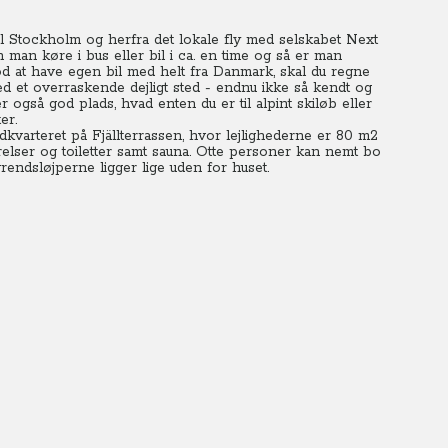
 til Stockholm og herfra det lokale fly med selskabet Next
 man køre i bus eller bil i ca. en time og så er man
 at have egen bil med helt fra Danmark, skal du regne
 et overraskende dejligt sted - endnu ikke så kendt og
 også god plads, hvad enten du er til alpint skiløb eller
er.
ndkvarteret på Fjällterrassen, hvor lejlighederne er 80 m2
relser og toiletter samt sauna. Otte personer kan nemt bo
grendsløjperne ligger lige uden for huset.