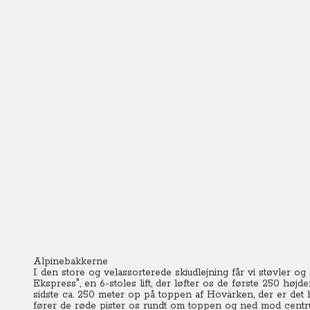
Alpinebakkerne
I den store og velassorterede skiudlejning får vi støvler og
Ekspress", en 6-stoles lift, der løfter os de første 250 højd
sidste ca. 250 meter op på toppen af Hovärken, der er det 
fører de røde pister os rundt om toppen og ned mod centr