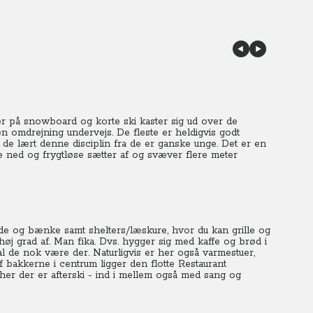
der på snowboard og korte ski kaster sig ud over de
en omdrejning undervejs. De fleste er heldigvis godt
 de lært denne disciplin fra de er ganske unge.
Det er en
e ned og frygtløse sætter af og svæver flere meter
rde og bænke samt shelters/læskure, hvor du kan grille og
øj grad af. Man fika. Dvs. hygger sig med kaffe og brød i
l de nok være der. Naturligvis er her også varmestuer,
 bakkerne i centrum ligger den flotte Restaurant
her der er afterski - ind i mellem også med sang og