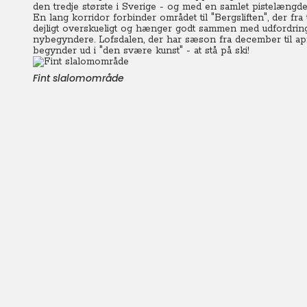
den tredje største i Sverige - og med en samlet pistelængd
En lang korridor forbinder området til "Bergsliften", der fra
dejligt overskueligt og hænger godt sammen med udfordring
nybegyndere. Lofsdalen, der har sæson fra december til apr
begynder ud i "den svære kunst" - at stå på ski!
Fint slalomområde