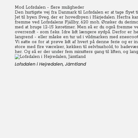
Mod Lofsdalen - flere muligheder
Den hurtigste vej fra Danmark til Lofsdalen er at tage flyet
Jet til byen Sveg, der er hovedbyen i Härjedalen. Herfra kan
fremme ved Lofsdalens Fjällby, 620 moh. Ønsker du derimod
med at bruge 12-15 køretimer.
Men så er du også fremme ved
overrendt - som f.eks. Idre lidt længere sydpå. Derfor er her
langrend - eller måske en tur ud i vildmarken med snescoot
Vi satte os for at prøve lidt af hvert på denne ferie og er i
store med fire værelser, køkken til selvhushold, to badevæ
her. Og så er der under fem minutters gang til liften, og lan
Lofsdalen i Hejredalen, Jämtland