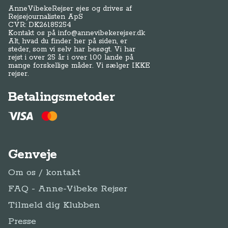
AnneVibekeRejser ejes og drives af
Rejsejournalisten ApS
CVR: DK
26185254
Kontakt os på
info@annevibekerejser.dk
Alt, hvad du finder her på siden, er
steder, som vi selv har besøgt. Vi har
rejst i over 25 år i over 100 lande på
mange forskellige måder. Vi sælger IKKE
rejser.
Betalingsmetoder
Genveje
Om os / kontakt
FAQ - Anne-Vibeke Rejser
Tilmeld dig Klubben
Presse