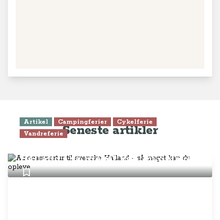
Artikel
Campingferier
Cykelferie
Seneste artikler
Vandreferie
Autocampertur til svenske
Halland - så meget kan du opleve