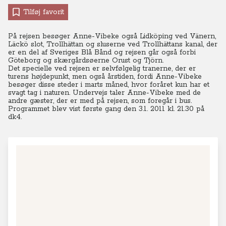
Tilføj favorit
På rejsen besøger Anne-Vibeke også Lidköping ved Vänern,
Läckö slot, Trollhättan og sluserne ved Trollhättans kanal, der
er en del af Sveriges Blå Bånd og rejsen går også forbi
Göteborg og skærgårdsøerne Orust og Tjörn.
Det specielle ved rejsen er selvfølgelig tranerne, der er
turens højdepunkt, men også årstiden, fordi Anne-Vibeke
besøger disse steder i marts måned, hvor foråret kun har et
svagt tag i naturen. Undervejs taler Anne-Vibeke med de
andre gæster, der er med på rejsen, som foregår i bus.
Programmet blev vist første gang den 3.1. 2011 kl. 21.30 på
dk4.