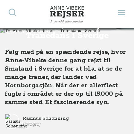
Søg
Åbn 
Anne-Vibeke Rejser
din genvej til store oplevelser
Tv: Anne-Vibeke Rejser –
Destinationer
Europa
Sverige
Tv: Anne-Vibeke Rejser – Tranedans i Sverige
Tranedans i Sverige
Følg med på en spændende rejse, hvor
Anne-Vibeke denne gang rejst til
Småland i Sverige for at bl.a. at se de
mange traner, der lander ved
Hornborgasjön. Når der er allerflest
fugle i området er der op til 15.000 på
samme sted. Et fascinerende syn.
Rasmus Schønning
Fotograf