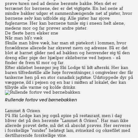
prøve turen ned ad denne berømte bakke. Men det er
terrænet for børnene, der er det vigtigste. En hel serie af
mindre bakker udgør et sammenhængende net af pister, hvor
børnene selv kan udfolde sig. Alle pister har sjove
fuglenavne. Her kan børnene tumle sig i sneen helt alene,
medens mor og far prøver andre pister.
De fleste børn elsker sne
Når man bli'r væk
Skulle man blive væk, har man sit pistekort i lommen, hvor
forældrene allerede har skrevet navn og adresse.
Så er det
blot at barnet glider ned ad bakken og henvender sig til den
dreng eller pige der hjælper skiløberne ved hejsen - så
finder de frem til mor og far.
Efter skiløbet besøger jeg Ski Lodge til lidt afterski. Her kan
baren tilfredsstille alle høje forventninger, i omgivelser der får
tankerne hen på en stor canadisk jagtstue.
Udstoppede dyr på
væggene, ild i pejsen og en bar i midten af lokalet, der kan
tilbyde alle varme og kolde drinks.
Rullende fortov ved børnebakken
Lammet & Grisen
På Ski Lodge kan jeg også spise på restaurant, men i dag
bliver det på den berømte "Lammet & Grisen". Har man ikke
allerede prøvet dette, må det så absolut prøves. Her serveres
i forskellige "runder" helstegt lam, svinekød og oksefilet med
dertilhørende forskellige vine.