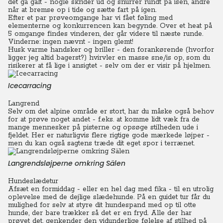
det gå galt - nogle skrider ud og snurrer rundt på isen, andre
når at bremse op i tide og sætte fart på igen.
Efter et par prøveomgange har vi fået føling med
elementerne og konkurrencen kan begynde. Over et heat på
5 omgange findes vinderen, der går videre til næste runde.
Vinderne: ingen nævnt - ingen glemt!
Husk varme handsker og briller - den forankørende (hvorfor
ligger jeg altid bagerst?) hvirvler en masse sne/is op, som du
risikerer at få lige i ansigtet - selv om der er visir på hjelmen.
Icecarracing
Langrend
Selv om det alpine område er stort, har du måske også behov
for at prøve noget andet - f.eks. at komme lidt væk fra de
mange mennesker på pisterne og opsøge stilheden ude i
fjeldet. Her er naturligvis flere rigtige gode mærkede løjper -
men du kan også sagtens træde dit eget spor i terrænet.
Langrendsløjperne omkring Sälen
Hundeslædetur
Afsæt en formiddag - eller en hel dag med fika - til en utrolig
oplevelse med de dejlige slædehunde.
På en guidet tur får du
mulighed for selv at styre dit hundespand med op til otte
hunde, der bare trækker så det er en fryd.
Alle der har
prøvet det, genkender den vidunderlige følelse af stilhed på