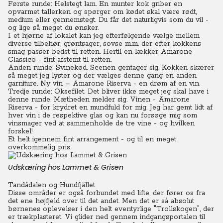
Første runde: Helstegt lam. En munter kok griber en
opvarmet tallerken og spørger om kødet skal være rødt,
medium eller gennemstegt. Du får det naturligvis som du vil -
og lige så meget du ønsker.
I et hjørne af lokalet kan jeg efterfølgende vælge mellem
diverse tilbehør, grøntsager, sovse m.m. der efter kokkens
smag passer bedst til retten. Hertil en lækker Amarone
Classico - fint afstemt til retten.
Anden runde: Svinekød. Scenen gentager sig. Kokken skærer
så meget jeg lyster og der vælges denne gang en anden
garniture. Ny vin – Amarone Riserva - en drøm af en vin.
Tredje runde: Oksefilet. Det bliver ikke meget jeg skal have i
denne runde. Mætheden melder sig. Vinen - Amarone
Riserva - for krydret en mundfuld for mig. Jeg har gemt lidt af
hver vin i de respektive glas og kan nu forsøge mig som
vinsmager ved at sammenholde de tre vine - og hvilken
forskel!
Et helt igennem fint arrangement - og til en meget
overkommelig pris.
Udskæring hos Lammet & Grisen
Tandådalen og Hundfjället
Disse områder er også forbundet med lifte, der fører os fra
det ene højfjeld over til det andet. Men det er så absolut
børnenes oplevelser i den helt eventyrlige "Trollskogen", der
er trækplasteret. Vi glider ned gennem indgangsportalen til