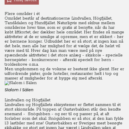
Tilføj favorit
Flere områder i ét
Området består af destinationerne Lindvallen, Högfjället,
Tandådalen og Hundfjället. Naturligvis med skibus mellem
områderne hver time, som er gratis at benytte, når du har
købt liftkortet, der dækker hele området. Her findes så mange
aktiviteter at de er umulige at opremse, men et er sikkert - her
er børnene konger. Udbuddet her er så stort, at ingen kan nå
det hele, men alle har mulighed for at vælge det, de helst vil
være med til. Hver dag kan man være med på nye
spændende aktiviteter i det store anlæg - skiskole - specielle
børnepister - konkurrencer - afterski specielt for børn -
troldeskove o.m.a.
Men ungdommen og de voksne er bestemt ikke glemt. Her er
udfordrende pister, gode hoteller, restauranter helt i top og
masser af muligheder for at hygge sig med afterski.
Slalom i Sälen
Lindvallen og Högfjället
Lindvallen og Högfjällets skisystemer er flettet sammen til ét
stort skiområde. På toppen af Gustavbakken står den kendte
snemand - Snögubben - og ser til og passer på, at alt
forløber som det skal. Snögubben er så stor, at den kan fylde
13 lastbiler med sne! Gustavbakken er Sveriges mest besøgte
skibakke og stort set ingen har været i Lindvallen uden at