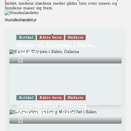
fjeldet, medens slædens meder glider hen over sneen og
hundene maser sig frem.
Hundeslædetur
Læs mere
Artikel
Aktiv ferie
Skiferie
Skitur til Kläppen i Sälen,
Dalarna
Artikel
Aktiv ferie
Skiferie
Langrendstur omkring
Mellanfjället i Sälen