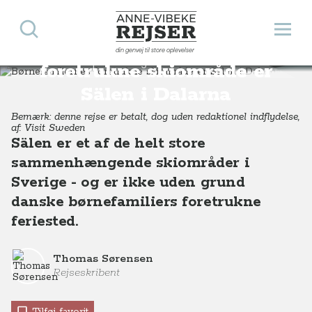
Søg
Åbn 
Anne-Vibeke Rejser
Børnefamiliernes
din genvej til store oplevelser
Destinationer
Europa
Sverige
Børnefamiliernes foretrukne skiområde er Sälen i Dalarna, Midtsverige
foretrukne skiområde er
Sälen i Dalarna
Bemærk: denne rejse er betalt, dog uden redaktionel indflydelse,
af: Visit Sweden
Sälen er et af de helt store
sammenhængende skiområder i
Sverige - og er ikke uden grund
danske børnefamiliers foretrukne
feriested.
Thomas Sørensen
Rejseskribent