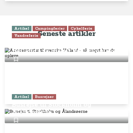
Artikel
Campingferier
Cykelferie
Seneste artikler
Vandreferie
Autocampertur til svenske
Halland - så meget kan du opleve
Artikel
Busrejser
Busrejse til Stockholm og
Ålandsøerne