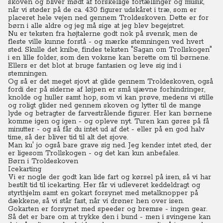
skoven og bliver mødt af forskellige fortællinger og musik,
når vi støder på de ca. 430 figurer udskåret i træ, som er
placeret hele vejen ned gennem Troldeskoven. Dette er for
børn i alle aldre og jeg må sige at jeg blev begejstret.
Nu er teksten fra højtalerne godt nok på svensk, men de
fleste ville kunne forstå - og mærke stemningen ved hvert
sted. Skulle det knibe, findes teksten "Sagan om Trollskogen"
i en lille folder, som den voksne kan berette om til børnene.
Ellers er det blot at bruge fantasien og leve sig ind i
stemningen.
Og så er det meget sjovt at glide gennem Troldeskoven, også
fordi der på siderne af løjpen er små ujævne forhindringer,
knolde og huller samt hop, som vi kan prøve, medens vi stille
og roligt glider ned gennem skoven og lytter til de mange
lyde og betragter de farvestrålende figurer. Her kan børnene
komme igen og igen - og opleve nyt.
Turen kan gøres på få
minutter - og så får du intet ud af det - eller på en god halv
time, så der bliver tid til alt det sjove.
Man ku' jo også bare grave sig ned. Jeg kender intet sted, der
er ligesom Trollskogen - og det kan kun anbefales.
Børn i Troldeskoven
Icekarting
Vi er nogle der godt kan lide fart og kørsel på isen, så vi har
bestilt tid til icekarting. Her får vi udleveret keddeldragt og
styrthjelm samt en gokart forsynet med metalknopper på
dækkene, så vi står fast, når vi drøner hen over isen.
Gokarten er forsynet med speeder og bremse - ingen gear.
Så det er bare om at trykke den i bund - men i svingene kan