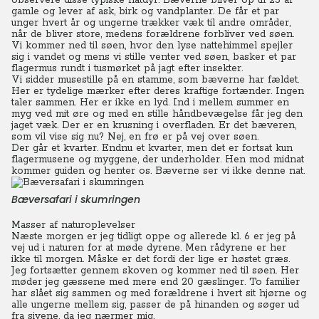
observere disse typiske natdyr. Bæverne bliver op til 25 år
gamle og lever af ask, birk og vandplanter. De får et par
unger hvert år og ungerne trækker væk til andre områder,
når de bliver store, medens forældrene forbliver ved søen.
Vi kommer ned til søen, hvor den lyse nattehimmel spejler
sig i vandet og mens vi stille venter ved søen, basker et par
flagermus rundt i tusmørket på jagt efter insekter.
Vi sidder musestille på en stamme, som bæverne har fældet.
Her er tydelige mærker efter deres kraftige fortænder. Ingen
taler sammen. Her er ikke en lyd.
Ind i mellem summer en
myg ved mit øre og med en stille håndbevægelse får jeg den
jaget væk. Der er en krusning i overfladen. Er det bæveren,
som vil vise sig nu? Nej, en frø er på vej over søen.
Der går et kvarter. Endnu et kvarter, men det er fortsat kun
flagermusene og myggene, der underholder. Hen mod midnat
kommer guiden og henter os. Bæverne ser vi ikke denne nat.
Bæversafari i skumringen
Masser af naturoplevelser
Næste morgen er jeg tidligt oppe og allerede kl. 6 er jeg på
vej ud i naturen for at møde dyrene.
Men rådyrene er her
ikke til morgen. Måske er det fordi der lige er høstet græs.
Jeg fortsætter gennem skoven og kommer ned til søen.
Her
møder jeg gæssene med mere end 20 gæslinger. To familier
har slået sig sammen og med forældrene i hvert sit hjørne og
alle ungerne mellem sig, passer de på hinanden og søger ud
fra sivene, da jeg nærmer mig.