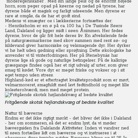
"moderegenskaber". Med sin lange pels og de enormt bøjede
horn, som peger opad på køerne og nedad på tyrene, har
dyrene både et magisk og farligt udseende. Men dyrene er
rare at omgås, da de har et godt sind.
Medens vi smægter os i lækkerierne fortsættes der:
- Henriksholm er en ø på ca. 100 ha. i De Tusinde Søers
Land, Dalsland og ligger midt i søen Ånimmen. Her fødes
dyrene, hvor de går frit hele deres liv. En afvekslende føde
på naturgræsmarkerne med skov sammen med rent sø- og
kildevand giver harmoniske og velsmagende dyr. Her dyrker
vi hø helt uden gødning eller sprøjtning. Dette økologiske hø
anvender vi til vinterfodringen. Her på Stenebynäs har
dyrene lige så gode og naturlige betingelser. På de kalkrige
græsgange findes også her et rigt udvalg af urter, som giver
smag til kødet. Vore dyr er meget friske og vokser op i sit
eget tempo uden stress.
Highland-kød er et eftertragtet kvalitetsprodukt som er mørt,
velmarmoreret, smagfuldt med lavt fedtindhold og meget lille
kolesterolværdi, men med meget protein.
Fritgående skotsk højlandskvæg af bedste kvalitet
Nattur til bæverne
Endnu er det ikke rigtigt mørkt - det bliver det ikke i Dalsland
- her om sommeren, så det er endnu lyst, da vi møder
bæverguiden fra Dalslands Aktiviteter.
Inden vi vandrer ned
til søen fortælles lidt om bæverne og vi instrueres i at