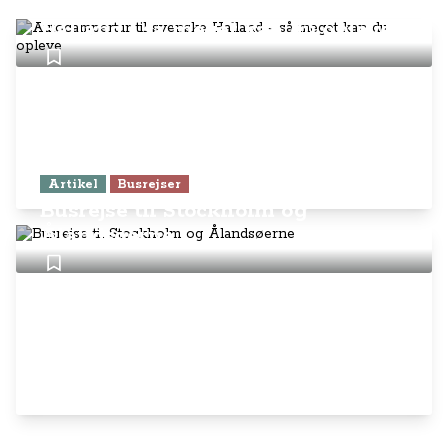
Autocampertur til svenske
Halland - så meget kan du opleve
Artikel
Busrejser
Busrejse til Stockholm og
Ålandsøerne