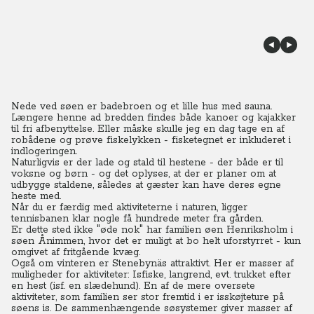
Nede ved søen er badebroen og et lille hus med sauna.
Længere henne ad bredden findes både kanoer og kajakker
til fri afbenyttelse. Eller måske skulle jeg en dag tage en af
robådene og prøve fiskelykken - fisketegnet er inkluderet i
indlogeringen.
Naturligvis er der lade og stald til hestene - der både er til
voksne og børn - og det oplyses, at der er planer om at
udbygge staldene, således at gæster kan have deres egne
heste med.
Når du er færdig med aktiviteterne i naturen, ligger
tennisbanen klar nogle få hundrede meter fra gården.
Er dette sted ikke "øde nok" har familien øen Henriksholm i
søen Ånimmen, hvor det er muligt at bo helt uforstyrret - kun
omgivet af fritgående kvæg.
Også om vinteren er Stenebynäs attraktivt. Her er masser af
muligheder for aktiviteter: Isfiske, langrend, evt. trukket efter
en hest (isf. en slædehund).
En af de mere oversete
aktiviteter, som familien ser stor fremtid i er isskøjteture på
søens is. De sammenhængende søsystemer giver masser af