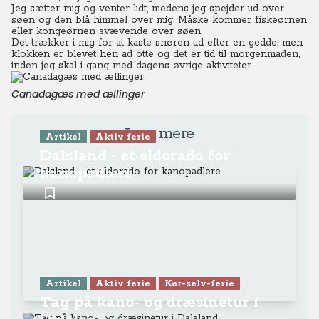
Jeg sætter mig og venter lidt, medens jeg spejder ud over
søen og den blå himmel over mig. Måske kommer fiskeørnen
eller kongeørnen svævende over søen.
Det trækker i mig for at kaste snøren ud efter en gedde, men
klokken er blevet hen ad otte og det er tid til morgenmaden,
inden jeg skal i gang med dagens øvrige aktiviteter.
Canadagæs med ællinger
Læs mere
Artikel
Aktiv ferie
Dalsland - et eldorado for
kanopadlere
Artikel
Aktiv ferie
Kør-selv-ferie
Tag på kano- og dræsinetur i