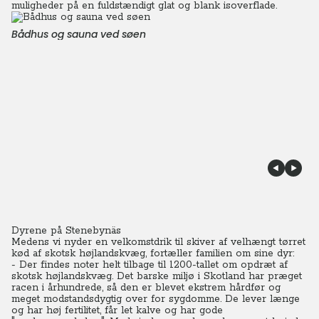
muligheder på en fuldstændigt glat og blank isoverflade.
Bådhus og sauna ved søen
Dyrene på Stenebynäs
Medens vi nyder en velkomstdrik til skiver af velhængt tørret
kød af skotsk højlandskvæg, fortæller familien om sine dyr:
- Der findes noter helt tilbage til 1200-tallet om opdræt af
skotsk højlandskvæg. Det barske miljø i Skotland har præget
racen i århundrede, så den er blevet ekstrem hårdfør og
meget modstandsdygtig over for sygdomme. De lever længe
og har høj fertilitet, får let kalve og har gode