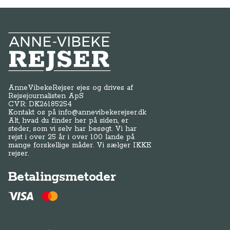
Anne-Vibeke Rejser
AnneVibekeRejser ejes og drives af
Rejsejournalisten ApS
CVR: DK
26185254
Kontakt os på
info@annevibekerejser.dk
Alt, hvad du finder her på siden, er
steder, som vi selv har besøgt. Vi har
rejst i over 25 år i over 100 lande på
mange forskellige måder. Vi sælger IKKE
rejser.
Betalingsmetoder