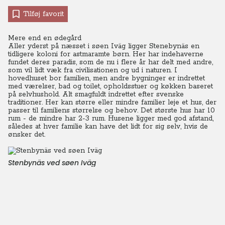
Tilføj favorit
Mere end en ødegård
Aller yderst på næsset i søen Iväg ligger Stenebynäs en
tidligere koloni for astmaramte børn.
Her har indehaverne
fundet deres paradis, som de nu i flere år har delt med andre,
som vil lidt væk fra civilisationen og ud i naturen.
I
hovedhuset bor familien, men andre bygninger er indrettet
med værelser, bad og toilet, opholdsstuer og køkken baseret
på selvhushold. Alt smagfuldt indrettet efter svenske
traditioner.
Her kan større eller mindre familier leje et hus, der
passer til familiens størrelse og behov. Det største hus har 10
rum - de mindre har 2-3 rum. Husene ligger med god afstand,
således at hver familie kan have det lidt for sig selv, hvis de
ønsker det.
Stenbynäs ved søen Iväg