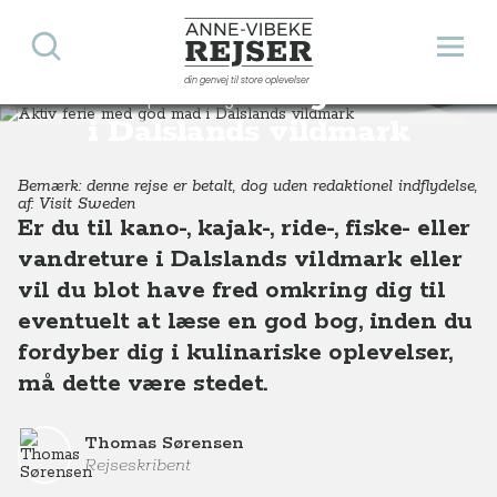
Søg
Åbn 
Anne-Vibeke Rejser
din genvej til store oplevelser
Aktiv ferie med god mad
Destinationer
Europa
Sverige
Aktiv ferie med god mad i Dalslands vildmark, Sverige
i Dalslands vildmark
Bemærk: denne rejse er betalt, dog uden redaktionel indflydelse,
af: Visit Sweden
Er du til kano-, kajak-, ride-, fiske- eller
vandreture i Dalslands vildmark eller
vil du blot have fred omkring dig til
eventuelt at læse en god bog, inden du
fordyber dig i kulinariske oplevelser,
må dette være stedet.
Thomas Sørensen
Rejseskribent