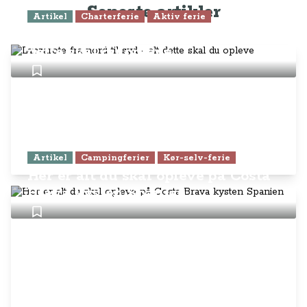
Seneste artikler
Artikel
Charterferie
Aktiv ferie
Lanzarote fra nord til syd - alt
dette skal du opleve
Artikel
Campingferier
Kør-selv-ferie
Her er alt du skal opleve på Costa
Brava kysten Spanien