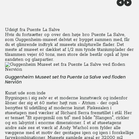
Udsigt fra Puente La Salve
Hvis du fortsætter op over den høje bro Puente La Salve,
som Guggenheim-museet delvist er bygget sammen med, får
du et glimrende indtryk af museets skulpturelle flader.
Det
meste af museet er dækket af 1/2 mm tynde titaniumplader der
tilsammen vejer 60 tons, men store dele består også af lyse
sandsten og glaspartier.
Guggenheim Museet set fra Puente La Salve ved floden
Nervión
Kunst ude som inde
Bygningen i sig selv er et moderne kunstværk og indenfor
åbner der sig et 60 meter højt rum - Atrium - der også
benyttes til udstilling af moderne kunst. Fiskesalen i
stueetagen med værker af Richard Serra fremstillet i stål. Her
er temaet "Et spørgsmål om tid" med både "Slangen", cirkler
og en labyrint i enorme dimensioner. I et af stueetagens
andre sale ses et værk af Andy Warhol som fylder alle
væggene med et motiv der gentages igen og igen i forskellige
farvekombinationer. Museets samlede areal er 32.000 m2