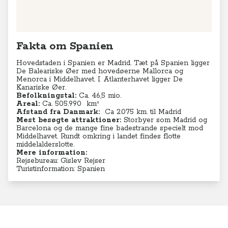
Fakta om Spanien
Hovedstaden i Spanien er Madrid. Tæt på Spanien ligger
De
Baleariske Øer med hovedøerne Mallorca og
Menorca i Middelhavet. I Atlanterhavet ligger De
Kanariske Øer.
Befolkningstal:
Ca. 46,5 mio.
Areal:
Ca. 505.990
km²
Afstand fra Danmark:
Ca 2.075 km. til Madrid
Mest besøgte attraktioner:
Storbyer som Madrid og
Barcelona og de mange fine badestrande specielt mod
Middelhavet. Rundt omkring i landet findes flotte
middelalderslotte.
Mere information:
Rejsebureau: Gislev Rejser
Turistinformation: Spanien