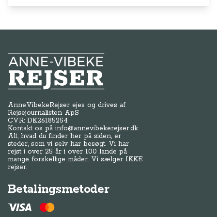
Anne-Vibeke Rejser
AnneVibekeRejser ejes og drives af
Rejsejournalisten ApS
CVR: DK
26185254
Kontakt os på
info@annevibekerejser.dk
Alt, hvad du finder her på siden, er
steder, som vi selv har besøgt. Vi har
rejst i over 25 år i over 100 lande på
mange forskellige måder. Vi sælger IKKE
rejser.
Betalingsmetoder