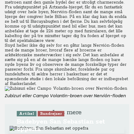
metroen samt den gamle bydel der er utroligt charmerende.
Fra udsigtspunktet på Artxanda-bjerget, får du en fantastisk
udsigt over hele byen, Nervión-floden samt de mange små
bjerge der omgiver hele Bilbao. På en klar dag kan du endda
se helt ud til Biscayabugten i det fjerne. Du kan selvfølgelig
komme op til udsigtspunktet med bil eller bus, men det kan
anbefales at tage de 226 meter op med funicularen, det lille
kabeltog der på tre minutter tager dig fra foden af bjerget op
til det spektakulære view.
Snyd heller ikke dig selv for en gåtur langs Nervión-floden
med de mange broer, hvoraf flere af broerne er
arkitektoniske mesterværker i sig selv. Det kan anbefales at
sætte sig på en af de mange bænke langs floden og bare
nyde byens liv og observere de mange forskellige typer der
passerer forbi. Fra unge skønheder, forelskede par og
hundeluftere, til ældre herrer i baskerhuer er det et
spændende studie i den lokale befolkning der er indbegrebet
af Baskerlandet.
Zubizuri eller Campo Volantin-broen over Nervión-floden
Læs mere
Artikel
Rundrejser
Badebyen San Sebastian set
oppefra