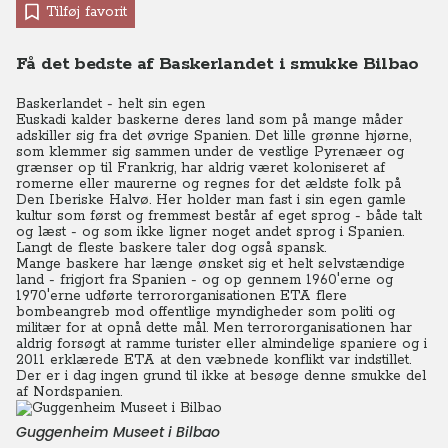
Tilføj favorit
Få det bedste af Baskerlandet i smukke Bilbao
Baskerlandet - helt sin egen
Euskadi kalder baskerne deres land som på mange måder
adskiller sig fra det øvrige Spanien.
Det lille grønne hjørne,
som klemmer sig sammen under de vestlige Pyrenæer og
grænser op til Frankrig, har aldrig været koloniseret af
romerne eller maurerne og regnes for det ældste folk på
Den Iberiske Halvø. Her holder man fast i sin egen gamle
kultur som først og fremmest består af eget sprog - både talt
og læst - og som ikke ligner noget andet sprog i Spanien.
Langt de fleste baskere taler dog også spansk.
Mange baskere har længe ønsket sig et helt selvstændige
land - frigjort fra Spanien - og op gennem 1960'erne og
1970'erne udførte terrororganisationen ETA flere
bombeangreb mod offentlige myndigheder som politi og
militær for at opnå dette mål.
Men terrororganisationen har
aldrig forsøgt at ramme turister eller almindelige spaniere og i
2011 erklærede ETA at den væbnede konflikt var indstillet.
Der er i dag ingen grund til ikke at besøge denne smukke del
af Nordspanien.
Guggenheim Museet i Bilbao