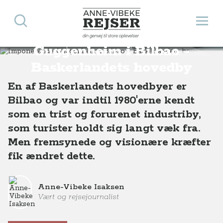
Søg
Åbn 
Anne-Vibeke Rejser
Imponerende
din genvej til store oplevelser
Destinationer
Europa
Spanien
Imponerende Guggenheim i Bilbao - Baskerlandets hovedby
Guggenheim i Bilbao -
Baskerlandets hovedby
En af Baskerlandets hovedbyer er
Bilbao og var indtil 1980'erne kendt
som en trist og forurenet industriby,
som turister holdt sig langt væk fra.
Men fremsynede og visionære kræfter
fik ændret dette.
Anne-Vibeke Isaksen
Vært og rejsejournalist