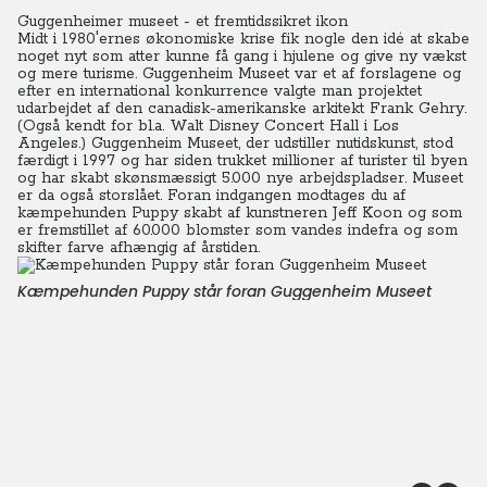
Guggenheimer museet - et fremtidssikret ikon
Midt i 1980'ernes økonomiske krise fik nogle den idé at skabe
noget nyt som atter kunne få gang i hjulene og give ny vækst
og mere turisme.
Guggenheim Museet var et af forslagene og
efter en international konkurrence valgte man projektet
udarbejdet af den canadisk-amerikanske arkitekt Frank Gehry.
(Også kendt for bl.a. Walt Disney Concert Hall i Los
Angeles.) Guggenheim Museet, der udstiller nutidskunst, stod
færdigt i 1997 og har siden trukket millioner af turister til byen
og har skabt skønsmæssigt 5.000 nye arbejdspladser. Museet
er da også storslået. Foran indgangen modtages du af
kæmpehunden Puppy skabt af kunstneren Jeff Koon og som
er fremstillet af 60.000 blomster som vandes indefra og som
skifter farve afhængig af årstiden.
Kæmpehunden Puppy står foran Guggenheim Museet