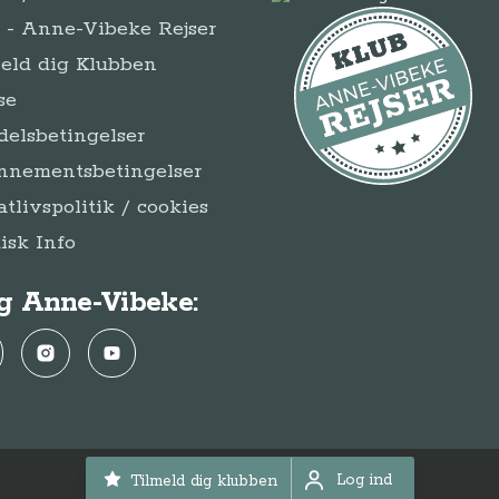
- Anne-Vibeke Rejser
eld dig Klubben
se
elsbetingelser
nnementsbetingelser
atlivspolitik / cookies
disk Info
g Anne-Vibeke:
ebook
Instagram
YouTube
Log ind
Tilmeld dig klubben
© Anne-Vibeke Rejser 2026
Log ind