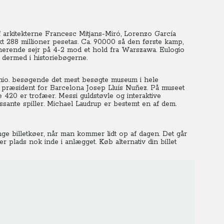
arkitekterne Francesc Mitjans-Miró, Lorenzo García
t 288 millioner pesetas. Ca. 90.000 så den første kamp,
ende sejr på 4-2 mod et hold fra Warszawa. Eulogio
dermed i historiebøgerne.
io. besøgende det mest besøgte museum i hele
 præsident for Barcelona Josep Lluís Nuñez. På museet
 420 er trofæer. Messi guldstøvle og interaktive
sante spiller. Michael Laudrup er bestemt en af dem.
ge billetkøer, når man kommer lidt op af dagen. Det går
der plads nok inde i anlægget. Køb alternativ din billet