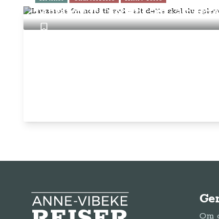
Lanzarote fra nord til syd - alt dett
Ge
Anne-Vibeke Rejser
Om o