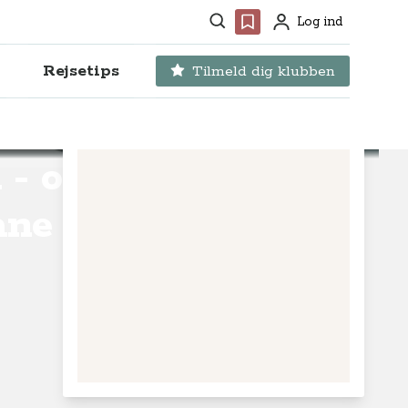
Søg
Favoritter
Log ind
Profil
Rejsetips
Tilmeld dig klubben
- oplev
ane