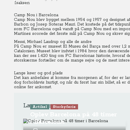
Camp Nou i Barcelona
Camp Nou blev bygget mellem 1954 og 1957 og designet af 
Barbon og Josep Soteras Mauri. Det kostede på det tidspunk
som FC Barcelona også vandt på Camp Nou med en imponer
Martínez scorede det første mål på Camp Nou og skrev sig 
Messi, Michael Laudrup og alle de andre
På Camp Nou er museet El Museu del Barça med over 1,2 m
Catalonien. Museet blev indviet i 1984 hvor den daværende
kan der ses 1.420 ting om FC Barcelonas historie, hvoraf de
storskærme fortæller om de mange sejre og de mest interes
Lange køer og god plads
Det kan anbefales at komme fra morgenen af, for der er lan
dog forholdsvis hurtigt, og når du først har sin billet, så er 
online før ankomst.
Læs mere
Artikel
Storbyferie
Oplev Barcelona på 48 timer
i Barcelona