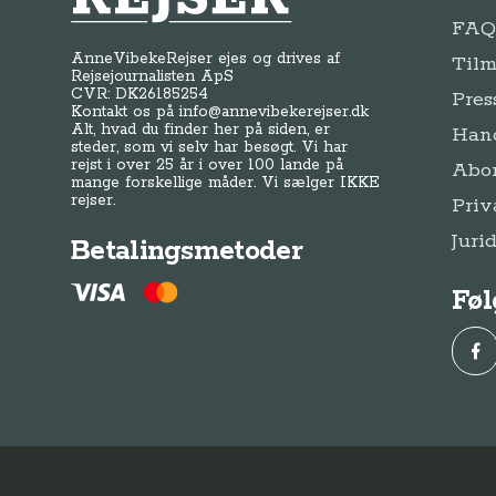
FAQ 
AnneVibekeRejser ejes og drives af
Tilm
Rejsejournalisten ApS
CVR: DK
26185254
Pres
Kontakt os på
info@annevibekerejser.dk
Alt, hvad du finder her på siden, er
Hand
steder, som vi selv har besøgt. Vi har
rejst i over 25 år i over 100 lande på
Abo
mange forskellige måder. Vi sælger IKKE
rejser.
Priv
Juri
Betalingsmetoder
Føl
Fac