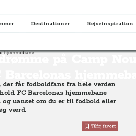
ammer
Destinationer
Rejseinspiration
å Camp Nou - oplev FC Barcelonas hjemmebane
drømme på Camp Nou 
 Barcelonas hjemmeb
, der får fodboldfans fra hele verden
boldhold. FC Barcelonas hjemmebane
g uanset om du er til fodbold eller
søg værd.
Tilføj favorit