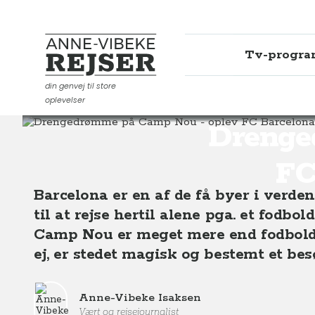
Tv-progr
Anne-Vibeke Rejser
din genvej til store
oplevelser
Destinationer
Europa
Spanien
Drengedrømme p
Drenge
FC
Barcelona er en af de få byer i verden
til at rejse hertil alene pga. et fod
Camp Nou er meget mere end fodbold o
ej, er stedet magisk og bestemt et be
Anne-Vibeke Isaksen
Vært og rejsejournalist