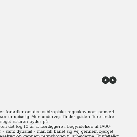
der fortæller om den subtropiske regnskov som primært
bær er spiselig. Men undervejs finder guiden flere andre
å meget naturen byder på!
 som det tog 10 år at færdiggøre i begyndelsen af 1900-
r - samt dynamit - man fik banet sig vej gennem bjerget
 æselryg op gennem regnskoven til arbejderne. Et ufatteligt