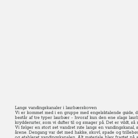
Langs vandingskanaler i laurbærskoven
Vi er kommet med i en gruppe med engelsktalende guide, 
består af tre typer laurbær - hvoraf kun den ene slags laur
krydderurter, som vi dufter til og smager på. Det er vildt, s
Vi følger en stort set vandret rute langs en vandingskanal,
årene. Dengang var det med hakke, skovl, spade og trillebø
og etableret vandingskanalen. Alt materiale blev fragtet på