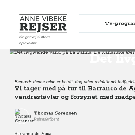
Tv-progr
Anne-Vibeke Rejser
din genvej til store
oplevelser
Destinationer
Europa
Spanien
Det livgivende va
Det liv
Bemærk: denne rejse er betalt, dog uden redaktionel indflydel
Vi tager med på tur til Barranco de Ag
vandrestøvler og forsynet med madpa
Thomas Sørensen
Rejseskribent
Barranco de Agua