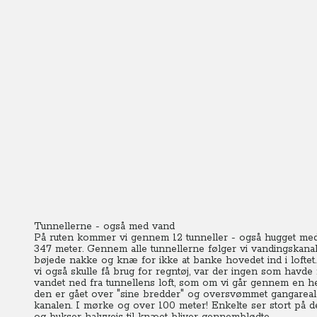
Tunnellerne - også med vand
På ruten kommer vi gennem 12 tunneller - også hugget med
347 meter. Gennem alle tunnellerne følger vi vandingskanale
bøjede nakke og knæ for ikke at banke hovedet ind i lofte
vi også skulle få brug for regntøj, var der ingen som havde 
vandet ned fra tunnellens loft, som om vi går gennem en hef
den er gået over "sine bredder" og oversvømmet gangarealet
kanalen. I mørke og over 100 meter! Enkelte ser stort på 