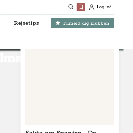
Søg
Favoritter
Log ind
Profil
Rejsetips
Tilmeld dig klubben
alma, De