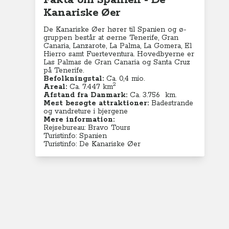
Fakta om Spanien - De
Kanariske Øer
De Kanariske Øer hører til Spanien og ø-
gruppen består at øerne Tenerife, Gran
Canaria, Lanzarote, La Palma, La Gomera, El
Hierro samt Fuerteventura. Hovedbyerne er
Las Palmas de Gran Canaria og Santa Cruz
på Tenerife.
Befolkningstal:
Ca. 0,4 mio.
2
Areal:
Ca. 7.447 km
Afstand fra Danmark:
Ca. 3.756 km.
Mest besøgte attraktioner:
Badestrande
og vandreture i bjergene
Mere information:
Rejsebureau: Bravo Tours
Turistinfo: Spanien
Turistinfo: De Kanariske Øer