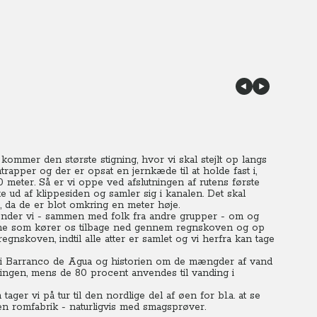
kommer den største stigning, hvor vi skal stejlt op langs
trapper og der er opsat en jernkæde til at holde fast i,
0 meter. Så er vi oppe ved afslutningen af rutens første
e ud af klippesiden og samler sig i kanalen. Det skal
, da de er blot omkring en meter høje.
vender vi - sammen med folk fra andre grupper - om og
aerne som kører os tilbage ned gennem regnskoven og op
regnskoven, indtil alle atter er samlet og vi herfra kan tage
gt i Barranco de Agua og historien om de mængder af vand
ingen, mens de 80 procent anvendes til vanding i
ager vi på tur til den nordlige del af øen for bl.a. at se
n romfabrik - naturligvis med smagsprøver.