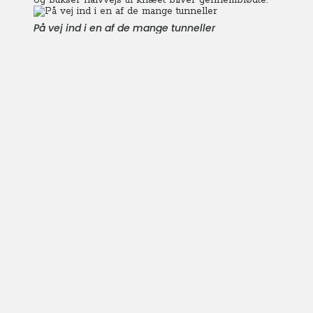
og bukser halvvejs til knæet bliver gennemblødte.
På vej ind i en af de mange tunneller