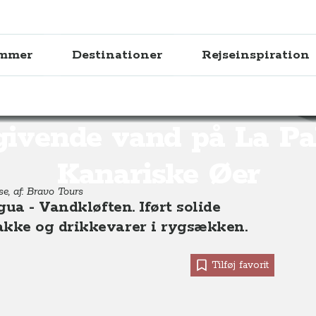
ammer
Destinationer
Rejseinspiration
nd på La Palma, De Kanariske Øer
givende vand på La P
Kanariske Øer
se, af: Bravo Tours
ua - Vandkløften. Iført solide
kke og drikkevarer i rygsækken.
Tilføj favorit