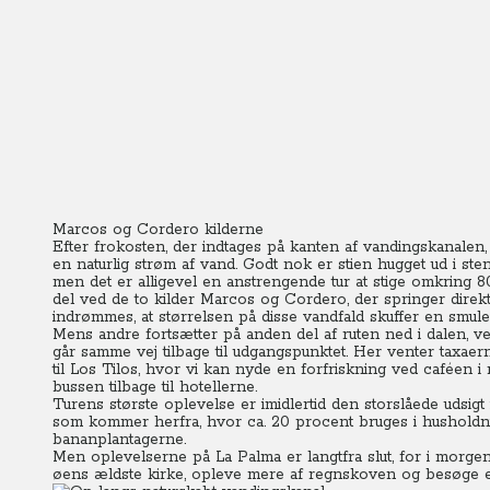
Marcos og Cordero kilderne
Efter frokosten, der indtages på kanten af vandingskanalen, 
en naturlig strøm af vand. Godt nok er stien hugget ud i sten
men det er alligevel en anstrengende tur at stige omkring 8
del ved de to kilder Marcos og Cordero, der springer direkt
indrømmes, at størrelsen på disse vandfald skuffer en smule
Mens andre fortsætter på anden del af ruten ned i dalen, 
går samme vej tilbage til udgangspunktet. Her venter tax
til Los Tilos, hvor vi kan nyde en forfriskning ved caféen i 
bussen tilbage til hotellerne.
Turens største oplevelse er imidlertid den storslåede udsi
som kommer herfra, hvor ca. 20 procent bruges i husholdn
bananplantagerne.
Men oplevelserne på La Palma er langtfra slut, for i morgen t
øens ældste kirke, opleve mere af regnskoven og besøge e