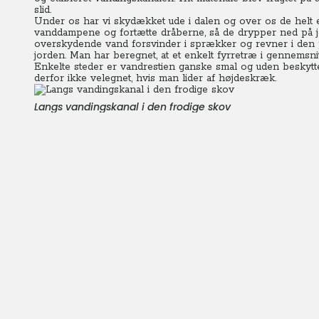
slid.
Under os har vi skydækket ude i dalen og over os de helt em
vanddampene og fortætte dråberne, så de drypper ned på jo
overskydende vand forsvinder i sprækker og revner i den po
jorden. Man har beregnet, at et enkelt fyrretræ i gennemsnit
Enkelte steder er vandrestien ganske smal og uden beskytt
derfor ikke velegnet, hvis man lider af højdeskræk.
Langs vandingskanal i den frodige skov