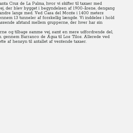
nta Cruz de La Palma, hvor vi skifter til taxaer med
vej, der blev bygget i begyndelsen af 1900-årene, dengang
vandre langs med. Ved Casa del Monte i 1400 meters
ennem 13 tunneler af forskellig længde. Vi inddeles i hold
ssende afstand mellem grupperne, der hver har sin
lderne og tilbage samme vej, samt en mere udfordrende del,
m. gennem Barranco de Agua til Los Tilos. Allerede ved
tte af hensyn til antallet af ventende taxaer.