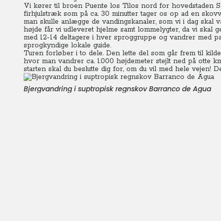
Vi kører til broen Puente los Tilos nord for hovedstaden Sa
firhjulstræk som på ca. 30 minutter tager os op ad en skov
man skulle anlægge de vandingskanaler, som vi i dag skal 
højde får vi udleveret hjelme samt lommelygter, da vi skal g
med 12-14 deltagere i hver sproggruppe og vandrer med pa
sprogkyndige lokale guide.
Turen forløber i to dele. Den lette del som går frem til ki
hvor man vandrer ca. 1.000 højdemeter stejlt ned på otte k
starten skal du beslutte dig for, om du vil med hele vejen! De
Bjergvandring i suptropisk regnskov Barranco de Agua