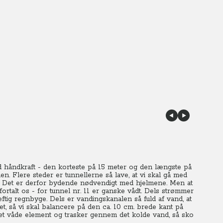
 håndkraft - den korteste på 15 meter og den længste på
n. Flere steder er tunnellerne så lave, at vi skal gå med
t. Det er derfor bydende nødvendigt med hjelmene. Men at
fortalt os - for tunnel nr. 11 er ganske vådt. Dels strømmer
tig regnbyge. Dels er vandingskanalen så fuld af vand, at
, så vi skal balancere på den ca. 10 cm. brede kant på
det våde element og trasker gennem det kolde vand, så sko