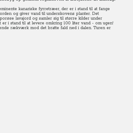
inente kanariske fyrretræer, der er i stand til at fange
rden og giver vand til underskovens planter. Det
røse lavajord og samler sig til større kilder under
 er i stand til at levere omkring 100 liter vand - om ugen!
ende rækværk mod det bratte fald ned i dalen. Turen er