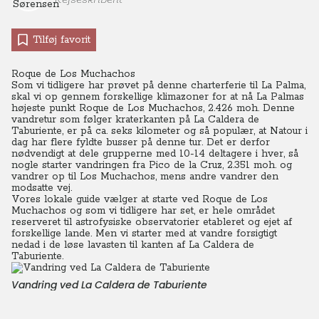
Tilføj favorit
Roque de Los Muchachos
Som vi tidligere har prøvet på denne charterferie til La Palma,
skal vi op gennem forskellige klimazoner for at nå La Palmas
højeste punkt Roque de Los Muchachos, 2.426 moh. Denne
vandretur som følger kraterkanten på La Caldera de
Taburiente, er på ca. seks kilometer og så populær, at Natour i
dag har flere fyldte busser på denne tur. Det er derfor
nødvendigt at dele grupperne med 10-14 deltagere i hver, så
nogle starter vandringen fra Pico de la Cruz, 2.351 moh. og
vandrer op til Los Muchachos, mens andre vandrer den
modsatte vej.
Vores lokale guide vælger at starte ved Roque de Los
Muchachos og som vi tidligere har set, er hele området
reserveret til astrofysiske observatorier etableret og ejet af
forskellige lande. Men vi starter med at vandre forsigtigt
nedad i de løse lavasten til kanten af La Caldera de
Taburiente.
Vandring ved La Caldera de Taburiente