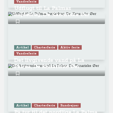
Vandreferie
Udflugt til La Palmas
højdedrag, De Kanariske Øer
Artikel
Charterferie
Aktiv ferie
Vandreferie
Det livgivende vand på La
Palma, De Kanariske Øer
Artikel
Charterferie
Rundrejser
På tur til det nordlige La Palma,