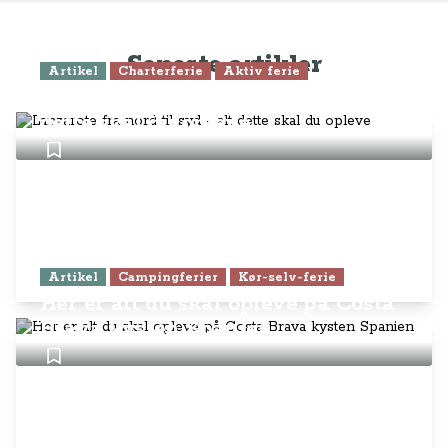
Seneste artikler
Artikel
Charterferie
Aktiv ferie
Lanzarote fra nord til syd - alt
dette skal du opleve
Artikel
Campingferier
Kør-selv-ferie
Her er alt du skal opleve på Costa
Brava kysten Spanien