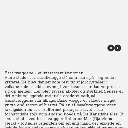
Basaltvæggene - et interessant fænomen
Flere steder ses basaltvægge stå som mure på - og nede i
krateret. De blev dannet som resultat af jordrystelser i
vulkanen, der skabte revner, hvor lavamassen kunne presse
sig op mellem. Her blev lavaen afkølet og størknet.
Senere er
det omkringliggende materiale eroderet væk, så
basaltvæggene står tilbage. Disse vægge er således meget
yngre end resten af bjerget. På en af basaltvæggene viser
lokalguiden os et cirkelformet piktogram lavet af de
forhistoriske folk som engang boede på De Kanariske Øer. Et
andet sted - ved basaltvæggen Robertos Mur (Djævlens
værk) - fortælles legenden om en ung mand der elskede en