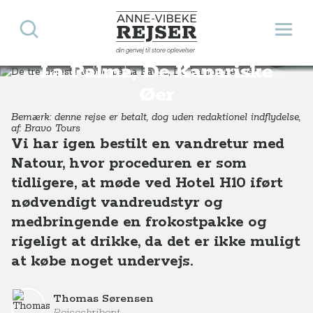
Søg
Åbn 
Anne-Vibeke Rejser
De tre højeste toppe på
din genvej til store oplevelser
Destinationer
Europa
Spanien
De tre højeste toppe på La Palma, De Kanariske Øer
La Palma, De Kanariske
Øer
Bemærk: denne rejse er betalt, dog uden redaktionel indflydelse,
af: Bravo Tours
Vi har igen bestilt en vandretur med
Natour, hvor proceduren er som
tidligere, at møde ved Hotel H10 iført
nødvendigt vandreudstyr og
medbringende en frokostpakke og
rigeligt at drikke, da det er ikke muligt
at købe noget undervejs.
Thomas Sørensen
Rejseskribent