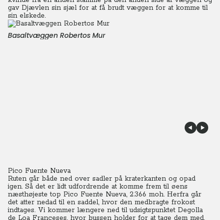
kvinde fra en anden stamme på den anden side af væggen og
gav Djævlen sin sjæl for at få brudt væggen for at komme til
sin elskede.
Basaltvæggen Robertos Mur
Pico Fuente Nueva
Ruten går både ned over sadler på kraterkanten og opad
igen. Så det er lidt udfordrende at komme frem til øens
næsthøjeste top Pico Fuente Nueva, 2.366 moh. Herfra går
det atter nedad til en saddel, hvor den medbragte frokost
indtages. Vi kommer længere ned til udsigtspunktet Degolla
de Loa Franceses, hvor bussen holder for at tage dem med,