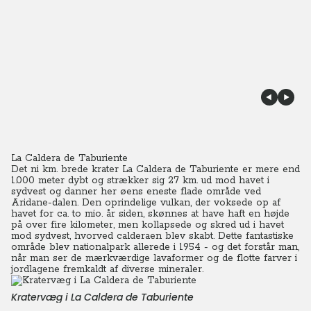
La Caldera de Taburiente
Det ni km. brede krater La Caldera de Taburiente er mere end
1.000 meter dybt og strækker sig 27 km. ud mod havet i
sydvest og danner her øens eneste flade område ved
Aridane-dalen. Den oprindelige vulkan, der voksede op af
havet for ca. to mio. år siden, skønnes at have haft en højde
på over fire kilometer, men kollapsede og skred ud i havet
mod sydvest, hvorved calderaen blev skabt. Dette fantastiske
område blev nationalpark allerede i 1954 - og det forstår man,
når man ser de mærkværdige lavaformer og de flotte farver i
jordlagene fremkaldt af diverse mineraler.
Kratervæg i La Caldera de Taburiente