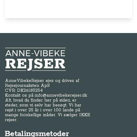
Anne-Vibeke Rejser
AnneVibekeRejser ejes og drives af
Rejsejournalisten ApS
CVR: DK
26185254
Kontakt os på
info@annevibekerejser.dk
Alt, hvad du finder her på siden, er
steder, som vi selv har besøgt. Vi har
rejst i over 25 år i over 100 lande på
mange forskellige måder. Vi sælger IKKE
rejser.
Betalingsmetoder