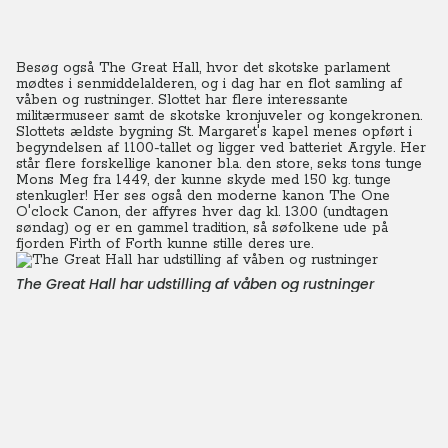
Besøg også The Great Hall, hvor det skotske parlament
mødtes i senmiddelalderen, og i dag har en flot samling af
våben og rustninger. Slottet har flere interessante
militærmuseer samt de skotske kronjuveler og kongekronen.
Slottets ældste bygning St. Margaret's kapel menes opført i
begyndelsen af 1100-tallet og ligger ved batteriet Argyle. Her
står flere forskellige kanoner bl.a. den store, seks tons tunge
Mons Meg fra 1449, der kunne skyde med 150 kg. tunge
stenkugler! Her ses også den moderne kanon The One
O'clock Canon, der affyres hver dag kl. 13.00 (undtagen
søndag) og er en gammel tradition, så søfolkene ude på
fjorden Firth of Forth kunne stille deres ure.
The Great Hall har udstilling af våben og rustninger