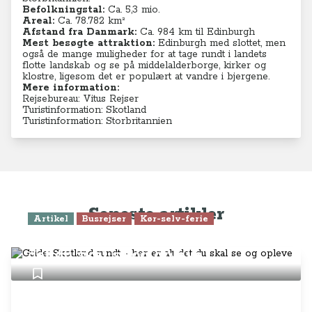
Befolkningstal:
Ca. 5,3 mio.
Areal:
Ca. 78.782
km²
Afstand fra Danmark:
Ca. 984 km til Edinburgh
Mest besøgte attraktion:
Edinburgh med slottet, men
også de mange muligheder for at tage rundt i landets
flotte landskab og se på middelalderborge, kirker og
klostre, ligesom det er populært at vandre i bjergene.
Mere information:
Rejsebureau: Vitus Rejser
Turistinformation: Skotland
Turistinformation: Storbritannien
Seneste artikler
Artikel
Busrejser
Kør-selv-ferie
Guide: Skotland rundt - her er alt
det du skal se og opleve