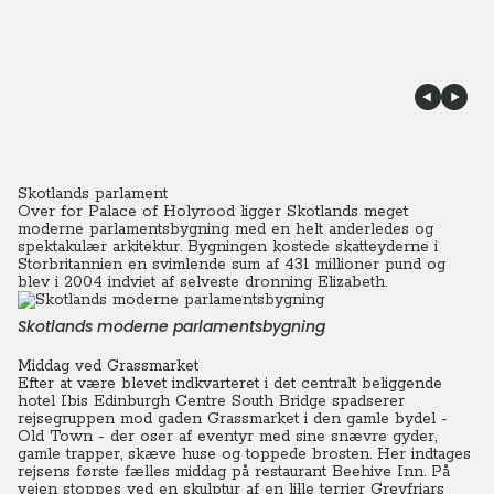
Skotlands parlament
Over for Palace of Holyrood ligger Skotlands meget
moderne parlamentsbygning med en helt anderledes og
spektakulær arkitektur. Bygningen kostede skatteyderne i
Storbritannien en svimlende sum af 431 millioner pund og
blev i 2004 indviet af selveste dronning Elizabeth.
Skotlands moderne parlamentsbygning
Middag ved Grassmarket
Efter at være blevet indkvarteret i det centralt beliggende
hotel Ibis Edinburgh Centre South Bridge spadserer
rejsegruppen mod gaden Grassmarket i den gamle bydel -
Old Town - der oser af eventyr med sine snævre gyder,
gamle trapper, skæve huse og toppede brosten. Her indtages
rejsens første fælles middag på restaurant Beehive Inn. På
vejen stoppes ved en skulptur af en lille terrier Greyfriars