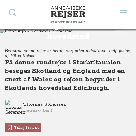
Søg
Åbn 
Anne-Vibeke Rejser
din genvej til store oplevelser
Edinburgh - Skotlands
Destinationer
Europa
Skotland
Edinburgh - oplevelser i Skotlands hovedstad
hovedstad
Bemærk: denne rejse er betalt, dog uden redaktionel indflydelse,
af: Vitus Rejser
På denne rundrejse i Storbritannien
besøges Skotland og England med en
snert af Wales og rejsen begynder i
Skotlands hovedstad Edinburgh.
Thomas Sørensen
Rejseskribent
Tilføj favorit