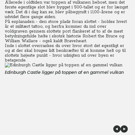
Allerede i oldtiden var toppen af vulkanen beboet, men det
første egentlige slot blev bygget i 500-tallet og er for længst
væk. Det di i dag kan se, blev påbegyndt i 1100-årene og er
udvidet flere gange siden.
På esplanaden - den store plads foran slottet - holdes hvert
år et militært tattoo, og herfra kommer du ind over
voldgraven gennem slottets port flankeret af to af de mest
betydningsfulde helte i skotsk historie Robert the Bruce og
William Wallace - også kaldt Braveheart.
Inde i slottet overraskes du over hvor stort det egentligt er
og at der skal bruges lidt benkræfter til at komme helt op til
slottets højeste punkt - hvor udsigten ud over byen er
betagende.
Edinburgh Castle ligger på toppen af en gammel vulkan