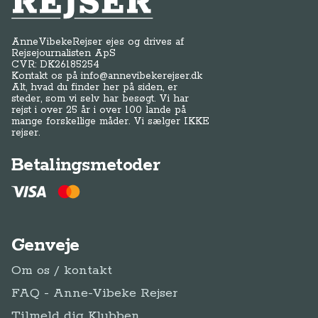
AnneVibekeRejser ejes og drives af
Rejsejournalisten ApS
CVR: DK
26185254
Kontakt os på
info@annevibekerejser.dk
Alt, hvad du finder her på siden, er
steder, som vi selv har besøgt. Vi har
rejst i over 25 år i over 100 lande på
mange forskellige måder. Vi sælger IKKE
rejser.
Betalingsmetoder
Genveje
Om os / kontakt
FAQ - Anne-Vibeke Rejser
Tilmeld dig Klubben