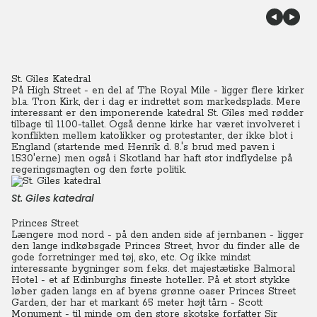
St. Giles Katedral
På High Street - en del af The Royal Mile - ligger flere kirker
bl.a. Tron Kirk, der i dag er indrettet som markedsplads.
Mere
interessant er den imponerende katedral St. Giles med rødder
tilbage til 1100-tallet.
Også denne kirke har været involveret i
konflikten mellem katolikker og protestanter, der ikke blot i
England (startende med Henrik d. 8.'s brud med paven i
1530'erne) men også i Skotland har haft stor indflydelse på
regeringsmagten og den førte politik.
St. Giles katedral
Princes Street
Længere mod nord - på den anden side af jernbanen - ligger
den lange indkøbsgade Princes Street, hvor du finder alle de
gode forretninger med tøj, sko, etc. Og ikke mindst
interessante bygninger som f.eks. det majestætiske Balmoral
Hotel - et af Edinburghs fineste hoteller. På et stort stykke
løber gaden langs en af byens grønne oaser Princes Street
Garden, der har et markant 65 meter højt tårn - Scott
Monument - til minde om den store skotske forfatter Sir