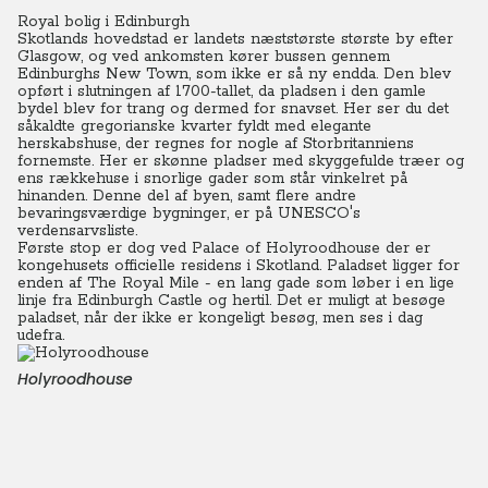
Royal bolig i Edinburgh
Skotlands hovedstad er landets næststørste største by efter
Glasgow, og ved ankomsten kører bussen gennem
Edinburghs New Town, som ikke er så ny endda. Den blev
opført i slutningen af 1700-tallet, da pladsen i den gamle
bydel blev for trang og dermed for snavset.
Her ser du det
såkaldte gregorianske kvarter fyldt med elegante
herskabshuse, der regnes for nogle af Storbritanniens
fornemste. Her er skønne pladser med skyggefulde træer og
ens rækkehuse i snorlige gader som står vinkelret på
hinanden. Denne del af byen, samt flere andre
bevaringsværdige bygninger, er på UNESCO's
verdensarvsliste.
Første stop er dog ved Palace of Holyroodhouse der er
kongehusets officielle residens i Skotland. Paladset ligger for
enden af The Royal Mile - en lang gade som løber i en lige
linje fra Edinburgh Castle og hertil. Det er muligt at besøge
paladset, når der ikke er kongeligt besøg, men ses i dag
udefra.
Holyroodhouse