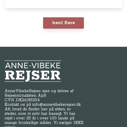
hent flere
Anne-Vibeke Rejser
AnneVibekeRejser ejes og drives af
Rejsejournalisten ApS
CVR: DK
26185254
Kontakt os på
info@annevibekerejser.dk
Alt, hvad du finder her på siden, er
steder, som vi selv har besøgt. Vi har
rejst i over 25 år i over 100 lande på
mange forskellige måder. Vi sælger IKKE