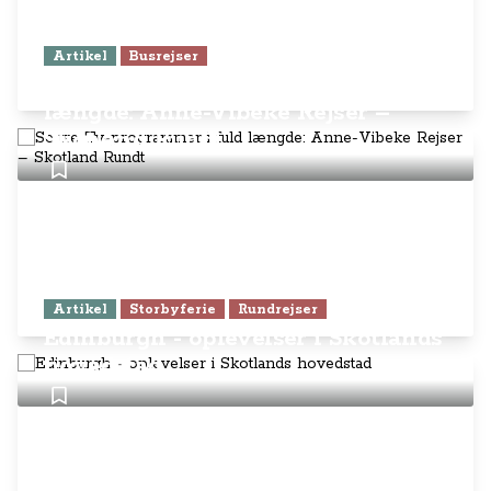
Artikel
Busrejser
Se tre Tv-programmer i fuld
længde: Anne-Vibeke Rejser –
Skotland Rundt
Artikel
Storbyferie
Rundrejser
Edinburgh - oplevelser i Skotlands
hovedstad