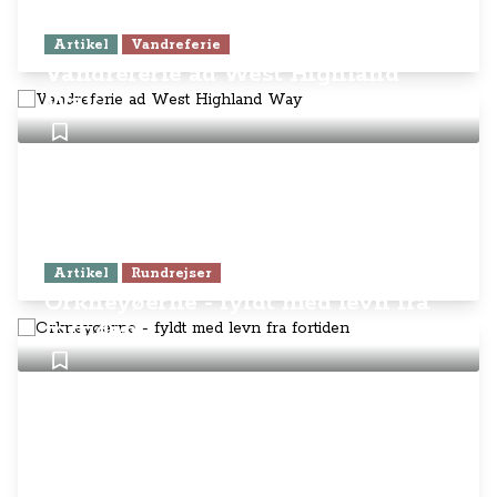
Artikel
Vandreferie
Vandreferie ad West Highland
Way
Artikel
Rundrejser
Orkneyøerne - fyldt med levn fra
fortiden