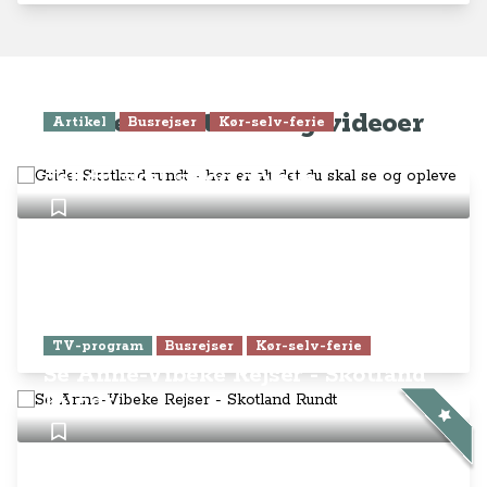
Seneste artikler og videoer
Artikel
Busrejser
Kør-selv-ferie
Guide: Skotland rundt - her er alt
det du skal se og opleve
TV-program
Busrejser
Kør-selv-ferie
Se Anne-Vibeke Rejser - Skotland
Rundt