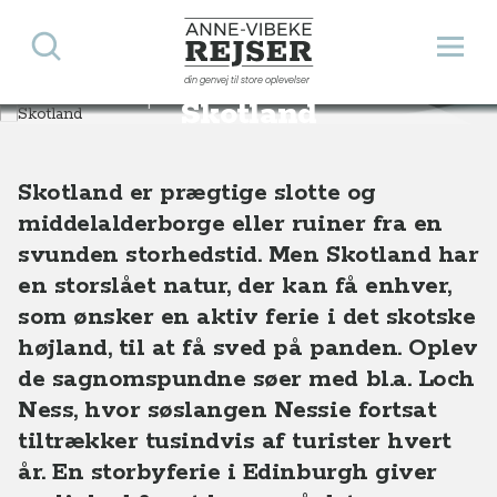
Søg
Åbn 
Anne-Vibeke Rejser
din genvej til store oplevelser
Destinationer
Europa
Skotland
Skotland
Skotland er prægtige slotte og
middelalderborge eller ruiner fra en
svunden storhedstid. Men Skotland har
en storslået natur, der kan få enhver,
som ønsker en aktiv ferie i det skotske
højland, til at få sved på panden. Oplev
de sagnomspundne søer med bl.a. Loch
Ness, hvor søslangen Nessie fortsat
tiltrækker tusindvis af turister hvert
år. En storbyferie i Edinburgh giver