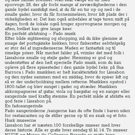
og ikke mindst bremser.
Man skal vælge en tur med
sporvogn 28, der går forbi mange af seværdighederne i den
gamle bydel samtidigt med, at du får en tur op og ned i de
smalle gader, hvor du får fornemmelsen, hvor lidt plads der i
virkeligheden er.
Det kan også anbefales at tage turen midt på
dagen, fordi de lokale også bruger sporvognene morgen og
aften, hvilket kan give lange køer.
En perfekt afslutning – Fado musik
Efter både sightseeing og shopping, må du ikke glemme at
smage det portugisiske køkken, hvor fiskeretter selvfølgelig
er stor del af ingredienserne. Maden er fantastisk og til
rimelige priser.
Når mørket falder på, vrimler det med folk i
Lissabons smalle og stejle gader. Stemning er god og
understøttes af den helt specielle Fado musik, som du kan
opleve på flere spisesteder i den gamle bydel f.eks. på Rua
Barroca i.
Fado musikken er helt karakteristisk for Lissabon
og den nydes sammen med en middag, hvor du spiser lidt og
så er der underholdning mellem retterne.
Musikken opstod i
1800-tallet og blev sunget i gader og stræder. Musikken
akkompagneres af guitar, viola og basguitar og en sanger eller
sangerinde med kraftig stemme. En perfekt måde at afslutte en
god ferie i Lissabon på.
En fadosangerinde
Fado sangerinderne /sangerne kan du ofte finde i baren uden
for restauranten og de stiller gerne op til en snak og et foto.
Husk museerne
Lissabon har et næsten 100 forskellige museer med hver
deres historie. Alle er gratis hver søndag til kl. 14.
To museer