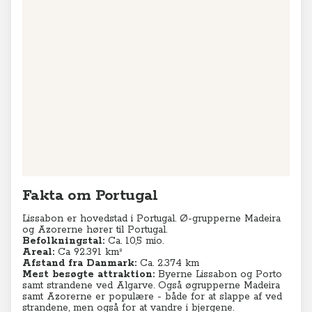
Fakta om Portugal
Lissabon er hovedstad i Portugal. Ø-grupperne Madeira
og Azorerne hører til Portugal.
Befolkningstal:
Ca. 10,5 mio.
Areal:
Ca 92.391
km²
Afstand fra Danmark:
Ca. 2.374 km
Mest besøgte attraktion:
Byerne Lissabon og Porto
samt strandene ved Algarve. Også øgrupperne Madeira
samt Azorerne er populære - både for at slappe af ved
strandene, men også for at vandre i bjergene.