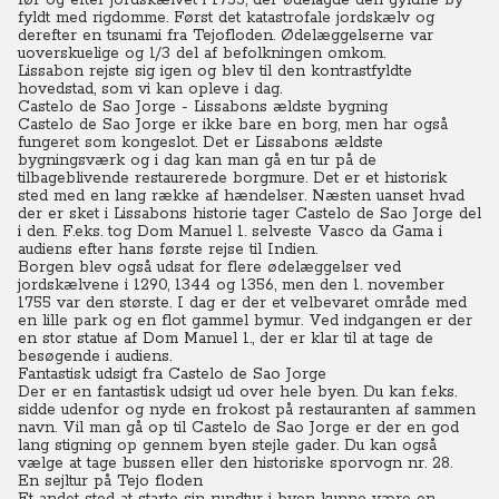
før og efter jordskælvet i 1755, der ødelagde den gyldne by
fyldt med rigdomme. Først det katastrofale jordskælv og
derefter en tsunami fra Tejofloden. Ødelæggelserne var
uoverskuelige og 1/3 del af befolkningen omkom.
Lissabon rejste sig igen og blev til den kontrastfyldte
hovedstad, som vi kan opleve i dag.
Castelo de Sao Jorge - Lissabons ældste bygning
Castelo de Sao Jorge er ikke bare en borg, men har også
fungeret som kongeslot. Det er Lissabons ældste
bygningsværk og i dag kan man gå en tur på de
tilbageblivende restaurerede borgmure.
Det er et historisk
sted med en lang række af hændelser. Næsten uanset hvad
der er sket i Lissabons historie tager Castelo de Sao Jorge del
i den.
F.eks. tog Dom Manuel 1. selveste Vasco da Gama i
audiens efter hans første rejse til Indien.
Borgen blev også udsat for flere ødelæggelser ved
jordskælvene i 1290, 1344 og 1356, men den 1. november
1755 var den største. I dag er der et velbevaret område med
en lille park og en flot gammel bymur.
Ved indgangen er der
en stor statue af Dom Manuel 1., der er klar til at tage de
besøgende i audiens.
Fantastisk udsigt fra Castelo de Sao Jorge
Der er en fantastisk udsigt ud over hele byen. Du kan f.eks.
sidde udenfor og nyde en frokost på restauranten af sammen
navn.
Vil man gå op til Castelo de Sao Jorge er der en god
lang stigning op gennem byen stejle gader.
Du
kan også
vælge at tage bussen eller den historiske sporvogn nr. 28.
En sejltur på Tejo floden