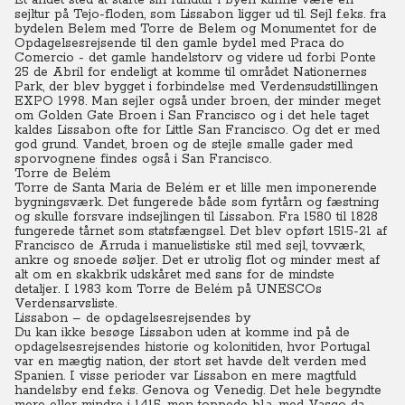
Et andet sted at starte sin rundtur i byen kunne være en
sejltur på Tejo-floden, som Lissabon ligger ud til. Sejl f.eks. fra
bydelen Belem med Torre de Belem og Monumentet for de
Opdagelsesrejsende til den gamle bydel med Praca do
Comercio - det gamle handelstorv og videre ud forbi Ponte
25 de Abril for endeligt at komme til området Nationernes
Park, der blev bygget i forbindelse med Verdensudstillingen
EXPO 1998. Man sejler også under broen, der minder meget
om Golden Gate Broen i San Francisco og i det hele taget
kaldes Lissabon ofte for Little San Francisco. Og det er med
god grund. Vandet, broen og de stejle smalle gader med
sporvognene findes også i San Francisco.
Torre de Belém
Torre de Santa Maria de Belém er et lille men imponerende
bygningsværk. Det fungerede både som fyrtårn og fæstning
og skulle forsvare indsejlingen til Lissabon.
Fra 1580 til 1828
fungerede tårnet som statsfængsel. Det blev opført 1515-21 af
Francisco de Arruda i manuelistiske stil med sejl, tovværk,
ankre og snoede søljer.
Det er utrolig flot og minder mest af
alt om en skakbrik udskåret med sans for de mindste
detaljer. I 1983 kom Torre de Belém på UNESCOs
Verdensarvsliste.
Lissabon – de opdagelsesrejsendes by
Du kan ikke besøge Lissabon uden at komme ind på de
opdagelsesrejsendes historie og kolonitiden, hvor Portugal
var en mægtig nation, der stort set havde delt verden med
Spanien. I visse perioder var Lissabon en mere magtfuld
handelsby end f.eks. Genova og Venedig.
Det hele begyndte