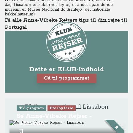
NUDE og Museo do Colleccao Berardo er gratis hver
dag.
Lissabon er kaklernes by og et andet spændende
museum er Museu Nacional do Azulejo (det nationale
kakkelmuseum).
Få alle Anne-Vibeke Rejsers tips til din rejse til
Portugal
Dette er KLUB-indhold
Gå til programmet
Få flere rejsetips til Lissabon
TV-program
Storbyferie
Se Anne-Vibeke Rejser -
Lissabon