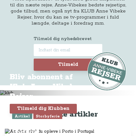
til din næste rejse, Anne-Vibekes bedste rejsetips,
gode tilbud, men også nyt fra KLUB Anne Vibeke
Rejser, hvor du kan se tv-programmer i fuld
længde, deltage i foredrag mm.
Tilmeld dig nyhedsbrevet
Tilmeld
Bliv abonnent af
Klub Anne-Vibeke
Rejser
Tilmeld dig Klubben
Seneste artikler
Artikel
Storbyferie
Alt dette skal du opleve i Porto i
Portugal