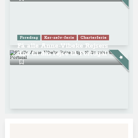
Foredrag
Kør-selv-ferie
Charterferie
Få alle Anne-Vibeke Rejsers
tips til din rejse til Portugal