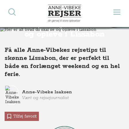
Søg
Åbn 
Anne-Vibeke Rejser
din genvej til store oplevelser
Her er alt hvad du skal se
Destinationer
Europa
Portugal
Her er alt hvad du skal se og opleve i Lissabon
og opleve i Lissabon
Få alle Anne-Vibekes rejsetips til
skønne Lissabon, der er perfekt til
både en forlænget weekend og en hel
ferie.
Anne-Vibeke Isaksen
Vært og rejsejournalist
Tilføj favorit