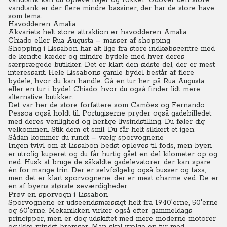
vandtank kan du opleve hajer og rokker.
Udover den store
vandtank er der flere mindre bassiner, der har de store have
som tema.
Havodderen Amalia
Akvariets helt store attraktion er havodderen Amalia.
Chiado eller Rua Augusta – masser af shopping
Shopping i Lissabon har alt lige fra store indkøbscentre med
de kendte kæder og mindre bydele med hver deres
særprægede butikker.
Det er klart den sidste del, der er mest
interessant. Hele Lissabons gamle bydel består af flere
bydele, hvor du kan handle.
Gå en tur her på Rua Augusta
eller en tur i bydel Chiado, hvor du også finder lidt mere
alternative butikker.
Det var her de store forfattere som Camões og Fernando
Pessoa også holdt til. Portugiserne pryder også gadebilledet
med deres venlighed og herlige livsindstilling. Du føler dig
velkommen. Stik dem et smil. Du får helt sikkert et igen.
Sådan kommer du rundt – vælg sporvognene
Ingen tvivl om at Lissabon bedst opleves til fods, men byen
er utrolig kuperet og du får hurtig gået en del kilometer op og
ned. Husk at bruge de såkaldte gadelevatorer, der kan spare
én for mange trin. Der er selvfølgelig også busser og taxa,
men det er klart sporvognene, der er mest charme ved. De er
en af byens største seværdigheder.
Prøv en sporvogn i Lissabon
Sporvognene er udseendsmæssigt helt fra 1940'erne, 50'erne
og 60'erne. Mekanikken virker også efter gammeldags
principper, men er dog udskiftet med mere moderne motorer