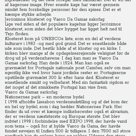
ingredienser og det hele foregår med håndkraft.
Det er en del
af kagernes image. Hver eneste kage har været gennem
mindst fem forskellige personer før den spises. Det er et
kæmpe stykke arbejde.
Jerónimos klosteret og Vasco Da Gamas sakofag
Lige ved siden af det populære kagehus ligger Jerónimos
klosteret, som siden det blev bygget har ligget helt ned til
Tejo floden.
Klosteret kom på UNESCOs liste, som en del af verdens
kulturarv i 1983 -og med god grund. Det er enestående både
ude som inde.
Det består både af et kloster og en kirke. I
kirken blev mange af de opdagelsesrejsende velsignet før de
drog ud på verdenshavene.
I dag kan man se Vasco Da
Gamas sarkofag. Han døde i 1524. Man kan også se
gravmælet for Portugals nationale poet Camões, selv om man
egentlig ikke ved hvor hans jordiske rester er. Portugiserne
opstillede gravmælet 300 år efter hans død. Klosteret er
enestående smukt og velbefaret. Med sin fantastisk rigdom er
det noget af det smukkeste Portugal kan vise frem.
Vasco da Gamas sarkofag
Nationernes park – en moderne bydel
I 1998 afholdte Lissabon verdensudstilling og af det kom der
en hel ny bydel, som i dag hedder Nationernes Park.
Her
finder du ud over et kæmpe indkøbscenter også et akvarium,
der er verdens næststørste og Europas største.
Det blev
indviet i 1998 i forbindelse med EXPO 1998, der havde vand
som tema – også for at hylde Vasco da Gama, der havde
fundet søvejen til Indien 500 år tidligere. I den 7500 m3 store