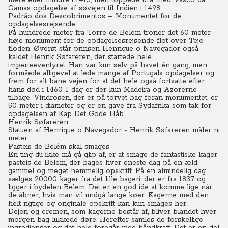
mere eller mindre i 1415, men toppede bl.a. med Vasco da
Gamas opdagelse af søvejen til Indien i 1498.
Padrão dos Descobrimentos – Monumentet for de
opdagelsesrejsende
Få hundrede meter fra Torre de Belém troner det 60 meter
høje monument for de opdagelsesrejsende flot over Tejo
floden.
Øverst står prinsen Henrique o Navegador også
kaldet Henrik Søfareren, der startede hele
imperieeventyret.
Han var kun selv på havet én gang, men
formåede alligevel at lede mange af Portugals opdagelser og
frem for alt bane vejen for at det hele også fortsatte efter
hans død i 1460. I dag er der kun Madeira og Azorerne
tilbage. Vindrosen, der er på torvet bag foran monumentet, er
50 meter i diameter og er en gave fra Sydafrika som tak for
opdagelsen af Kap Det Gode Håb.
Henrik Søfareren
Statuen af Henrique o Navegador - Henrik Søfareren måler ni
meter.
Pasteis de Belém skal smages
En ting du ikke må gå glip af, er at smage de fantastiske kager
pasteis de Belém, der bages hver eneste dag på en æld
gammel og meget hemmelig opskrift. På en almindelig dag
sælges 20.000 kager fra det lille bageri, der er fra 1837 og
ligger i bydelen Belém. Det er en god ide at komme lige når
de åbner, hvis man vil undgå lange køer. Kagerne med den
helt rigtige og originale opskrift kan kun smages her.
Dejen og cremen, som kagerne består af, bliver blandet hver
morgen bag lukkede døre. Herefter samles de forskellige