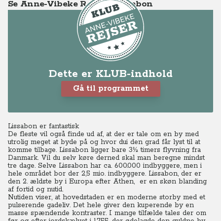
Se Anne-Vibeke Rejser - Lissabon
Dette er KLUB-indhold
Gå til programmet
Lissabon er fantastisk
De fleste vil også finde ud af, at der er tale om en by med
utrolig meget at byde på og hvor dui den grad får lyst til at
komme tilbage. Lissabon ligger bare 3½ timers flyvning fra
Danmark. Vil du selv køre derned skal man beregne mindst
tre dage. Selve Lissabon har ca. 600.000 indbyggere, men i
hele området bor der 2,5 mio. indbyggere.
Lissabon, der er
den 2. ældste by i Europa efter Athen, er en skøn blanding
af fortid og nutid.
Nutiden viser, at hovedstaden er en moderne storby med et
pulserende gadeliv. Det hele giver den kuperende by en
masse spændende kontraster. I mange tilfælde tales der om