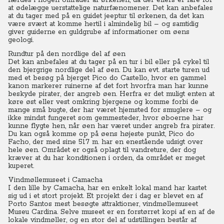
færdes i nogen områder af ørkenen, da der ellers er fare for
at ødelægge uerstattelige naturfænomener. Det kan anbefales
at du tager med på en guidet jeeptur til ørkenen, da det kan
være svært at komme hertil i almindelig bil – og samtidig
giver guiderne en guldgrube af informationer om øens
geologi.
Rundtur på den nordlige del af øen
Det kan anbefales at du tager på en tur i bil eller på cykel til
den bjergrige nordlige del af øen. Du kan evt. starte turen ud
med et besøg på bjerget Pico do Castello, hvor en gammel
kanon markerer ruinerne af det fort hvorfra man har kunne
beskyde pirater, der angreb øen. Herfra er det muligt enten at
køre øst eller vest omkring bjergene og komme forbi de
mange små bugte, der har været hjemsted for smuglere – og
ikke mindst fungeret som gemmesteder, hvor øboerne har
kunne flygte hen, når øen har været under angreb fra pirater.
Du kan også komme op på øens højeste punkt, Pico do
Facho, der med sine 517 m. har en enestående udsigt over
hele øen. Området er også oplagt til vandreture, der dog
kræver at du har konditionen i orden, da området er meget
kuperet.
Vindmøllemuseet i Camacha
I den lille by Camacha, har en enkelt lokal mand har kastet
sig ud i et stort projekt. Et projekt der i dag er blevet en af
Porto Santos mest besøgte attraktioner, vindmøllemuseet
Museu Cardina. Selve museet er en forstørret kopi af en af de
lokale vindmøller, og en stor del af udstillingen består af