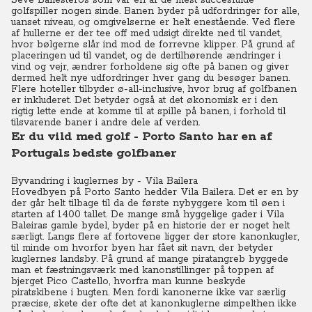
Seve Ballesteros som var en af de mest succesfulde
golfspiller nogen sinde. Banen byder på udfordringer for alle,
uanset niveau, og omgivelserne er helt enestående. Ved flere
af hullerne er der tee off med udsigt direkte ned til vandet,
hvor bølgerne slår ind mod de forrevne klipper. På grund af
placeringen ud til vandet, og de dertilhørende ændringer i
vind og vejr, ændrer forholdene sig ofte på banen og giver
dermed helt nye udfordringer hver gang du besøger banen.
Flere hoteller tilbyder ø-all-inclusive, hvor brug af golfbanen
er inkluderet. Det betyder også at det økonomisk er i den
rigtig lette ende at komme til at spille på banen, i forhold til
tilsvarende baner i andre dele af verden.
Er du vild med golf - Porto Santo har en af
Portugals bedste golfbaner
Byvandring i kuglernes by - Vila Bailera
Hovedbyen på Porto Santo hedder Vila Bailera. Det er en by
der går helt tilbage til da de første nybyggere kom til øen i
starten af 1400 tallet. De mange små hyggelige gader i Vila
Baleiras gamle bydel, byder på en historie der er noget helt
særligt. Langs flere af fortovene ligger der store kanonkugler,
til minde om hvorfor byen har fået sit navn, der betyder
kuglernes landsby. På grund af mange piratangreb byggede
man et fæstningsværk med kanonstillinger på toppen af
bjerget Pico Castello, hvorfra man kunne beskyde
piratskibene i bugten. Men fordi kanonerne ikke var særlig
præcise, skete der ofte det at kanonkuglerne simpelthen ikke