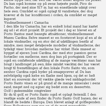
kunne flygte hen, når øen har været under angreb fra pirater.
Du kan også komme op på øens højeste punkt, Pico do
Facho, der med sine 517 m. har en enestående udsigt over
hele øen. Området er også oplagt til vandreture, der dog
kræver at du har konditionen i orden, da området er meget
kuperet.
Vindmøllemuseet i Camacha
I den lille by Camacha, har en enkelt lokal mand har kastet
sig ud i et stort projekt. Et projekt der i dag er blevet en af
Porto Santos mest besøgte attraktioner, vindmøllemuseet
Museu Cardina. Selve museet er en forstørret kopi af en af de
lokale vindmøller, og en stor del af udstillingen består af
mindre, men meget detaljerede modeller af vindmøllerne, der
tydeligt viser hvordan møllerne har virket. Hele museet er
bygget af ejeren José Cardina, der med stor passion gerne
fortæller om møllerne, men dog kun på portugisisk. Der er
også en omfattende udstilling af de mange værktøjer man har
brugt i landbruget på øen, ikke mindst værktøj der har været
brugt til fremstillingen af den lokale Porto Santo vin, som
senhor Cardina også byder på smagsprøver af. Du kan
selvfølgelig også købe en flaske med hjem, og det er helt
klart en souvenir der vil vække glæde ved middagsbordet.
Porto Santo vinen er på grund af de mange mineraler i øens
sand, meget sød og egner sig bedst som en dessertvin.
Golf i gudesmukke omgivelser
Er du til golf, er Porto Santo også et oplagt feriemål. I den
vestlige ende af øen finder du Porto Santo Golf banen, der er
blandt de bedste i Europa. Den blevet anlagt af golflegenden