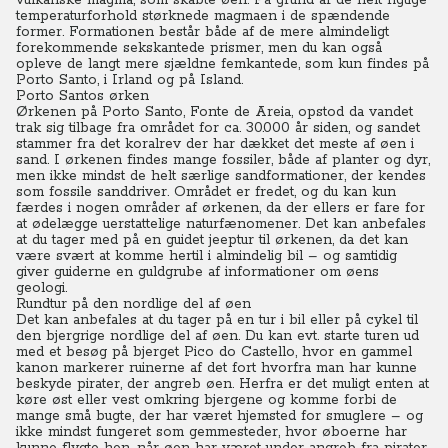
vulkanske magma, som skabte øen. På grund af de helt rigtige
temperaturforhold størknede magmaen i de spændende
former. Formationen består både af de mere almindeligt
forekommende sekskantede prismer, men du kan også
opleve de langt mere sjældne femkantede, som kun findes på
Porto Santo, i Irland og på Island.
Porto Santos ørken
Ørkenen på Porto Santo, Fonte de Areia, opstod da vandet
trak sig tilbage fra området for ca. 30.000 år siden, og sandet
stammer fra det koralrev der har dækket det meste af øen i
sand. I ørkenen findes mange fossiler, både af planter og dyr,
men ikke mindst de helt særlige sandformationer, der kendes
som fossile sanddriver. Området er fredet, og du kan kun
færdes i nogen områder af ørkenen, da der ellers er fare for
at ødelægge uerstattelige naturfænomener. Det kan anbefales
at du tager med på en guidet jeeptur til ørkenen, da det kan
være svært at komme hertil i almindelig bil – og samtidig
giver guiderne en guldgrube af informationer om øens
geologi.
Rundtur på den nordlige del af øen
Det kan anbefales at du tager på en tur i bil eller på cykel til
den bjergrige nordlige del af øen. Du kan evt. starte turen ud
med et besøg på bjerget Pico do Castello, hvor en gammel
kanon markerer ruinerne af det fort hvorfra man har kunne
beskyde pirater, der angreb øen. Herfra er det muligt enten at
køre øst eller vest omkring bjergene og komme forbi de
mange små bugte, der har været hjemsted for smuglere – og
ikke mindst fungeret som gemmesteder, hvor øboerne har