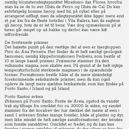
nemlig blomsterudsigtspunktet Miradouro das Flores, hvorfra
man ka se de to øer Ilhéu de Ferro og Ilhéu de Cal. Du kan
selvfølgelig komme herop med bil, på cykel eller på
arrangeret udflugt, men da udsigtspunktet ikke ligger mere end
et par km fra de fleste hoteller i Vila Bailera, kan du sagtens
gå herop, hvis du er let til bens. Vær dog opmærksom på at
turen går meget op ad bakke og derfor kan være lidt
udfordrende.
De forstenede prismer
Det højeste punkt på den vestlige del af øen er bjergtoppen
Pico do Ana Ferreira. Her finder du et helt særligt geologisk
fænomen, nemlig klippeformationen Pedreira, som består af
10 m lange basalt prismer. Prismerne stammer fra den
vulkanske magma, som skabte øen. På grund af de helt rigtige
temperaturforhold størknede magmaen i de spændende
former. Formationen består både af de mere almindeligt
forekommende sekskantede prismer, men du kan også
opleve de langt mere sjældne femkantede, som kun findes på
Porto Santo, i Irland og på Island.
Porto Santos ørken
Ørkenen på Porto Santo, Fonte de Areia, opstod da vandet
trak sig tilbage fra området for ca. 30.000 år siden, og sandet
stammer fra det koralrev der har dækket det meste af øen i
sand. I ørkenen findes mange fossiler, både af planter og dyr,
men ikke mindst de helt særlige sandformationer, der kendes
som fossile sanddriver. Området er fredet, og du kan kun