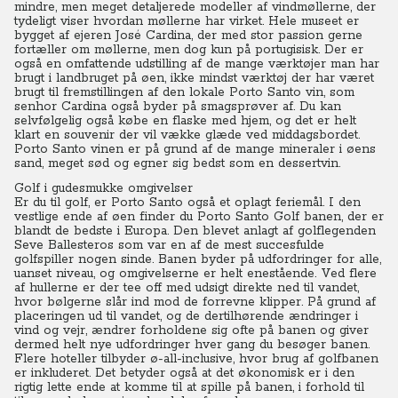
mindre, men meget detaljerede modeller af vindmøllerne, der
tydeligt viser hvordan møllerne har virket. Hele museet er
bygget af ejeren José Cardina, der med stor passion gerne
fortæller om møllerne, men dog kun på portugisisk. Der er
også en omfattende udstilling af de mange værktøjer man har
brugt i landbruget på øen, ikke mindst værktøj der har været
brugt til fremstillingen af den lokale Porto Santo vin, som
senhor Cardina også byder på smagsprøver af. Du kan
selvfølgelig også købe en flaske med hjem, og det er helt
klart en souvenir der vil vække glæde ved middagsbordet.
Porto Santo vinen er på grund af de mange mineraler i øens
sand, meget sød og egner sig bedst som en dessertvin.
Golf i gudesmukke omgivelser
Er du til golf, er Porto Santo også et oplagt feriemål. I den
vestlige ende af øen finder du Porto Santo Golf banen, der er
blandt de bedste i Europa. Den blevet anlagt af golflegenden
Seve Ballesteros som var en af de mest succesfulde
golfspiller nogen sinde. Banen byder på udfordringer for alle,
uanset niveau, og omgivelserne er helt enestående. Ved flere
af hullerne er der tee off med udsigt direkte ned til vandet,
hvor bølgerne slår ind mod de forrevne klipper. På grund af
placeringen ud til vandet, og de dertilhørende ændringer i
vind og vejr, ændrer forholdene sig ofte på banen og giver
dermed helt nye udfordringer hver gang du besøger banen.
Flere hoteller tilbyder ø-all-inclusive, hvor brug af golfbanen
er inkluderet. Det betyder også at det økonomisk er i den
rigtig lette ende at komme til at spille på banen, i forhold til