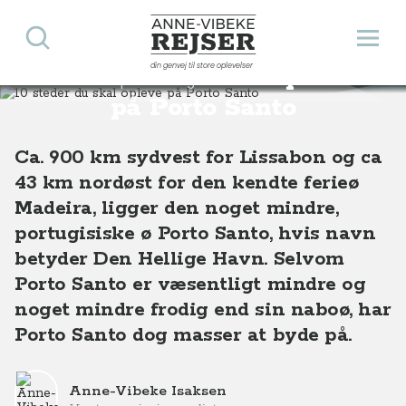
Søg
Åbn 
Anne-Vibeke Rejser
din genvej til store oplevelser
10 steder du skal opleve
Destinationer
Europa
Portugal
10 steder du skal opleve på Porto Santo
på Porto Santo
Ca. 900 km sydvest for Lissabon og ca
43 km nordøst for den kendte ferieø
Madeira, ligger den noget mindre,
portugisiske ø Porto Santo, hvis navn
betyder Den Hellige Havn. Selvom
Porto Santo er væsentligt mindre og
noget mindre frodig end sin naboø, har
Porto Santo dog masser at byde på.
Anne-Vibeke Isaksen