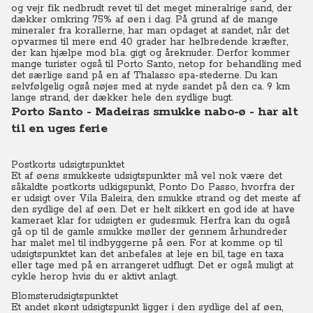
og vejr fik nedbrudt revet til det meget mineralrige sand, der
dækker omkring 75% af øen i dag. På grund af de mange
mineraler fra korallerne, har man opdaget at sandet, når det
opvarmes til mere end 40 grader har helbredende kræfter,
der kan hjælpe mod bl.a. gigt og åreknuder. Derfor kommer
mange turister også til Porto Santo, netop for behandling med
det særlige sand på en af Thalasso spa-stederne. Du kan
selvfølgelig også nøjes med at nyde sandet på den ca. 9 km
lange strand, der dækker hele den sydlige bugt.
Porto Santo - Madeiras smukke nabo-ø - har alt
til en uges ferie
Postkorts udsigtspunktet
Et af øens smukkeste udsigtspunkter må vel nok være det
såkaldte postkorts udkigspunkt, Ponto Do Passo, hvorfra der
er udsigt over Vila Baleira, den smukke strand og det meste af
den sydlige del af øen. Det er helt sikkert en god ide at have
kameraet klar for udsigten er gudesmuk. Herfra kan du også
gå op til de gamle smukke møller der gennem århundreder
har malet mel til indbyggerne på øen. For at komme op til
udsigtspunktet kan det anbefales at leje en bil, tage en taxa
eller tage med på en arrangeret udflugt. Det er også muligt at
cykle herop hvis du er aktivt anlagt.
Blomsterudsigtspunktet
Et andet skønt udsigtspunkt ligger i den sydlige del af øen,