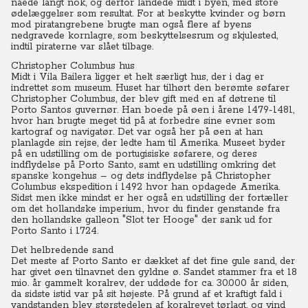
nåede langt nok, og derfor landede midt i byen, med store
ødelæggelser som resultat. For at beskytte kvinder og børn
mod piratangrebene brugte man også flere af byens
nedgravede kornlagre, som beskyttelsesrum og skjulested,
indtil piraterne var slået tilbage.
Christopher Columbus hus
Midt i Vila Bailera ligger et helt særligt hus, der i dag er
indrettet som museum. Huset har tilhørt den berømte søfarer
Christopher Columbus, der blev gift med en af døtrene til
Porto Santos guvernør. Han boede på øen i årene 1479-1481,
hvor han brugte meget tid på at forbedre sine evner som
kartograf og navigatør. Det var også her på øen at han
planlagde sin rejse, der ledte ham til Amerika. Museet byder
på en udstilling om de portugisiske søfarere, og deres
indflydelse på Porto Santo, samt en udstilling omkring det
spanske kongehus – og dets indflydelse på Christopher
Columbus ekspedition i 1492 hvor han opdagede Amerika.
Sidst men ikke mindst er her også en udstilling der fortæller
om det hollandske imperium., hvor du finder genstande fra
den hollandske galleon "Slot ter Hooge" der sank ud for
Porto Santo i 1724.
Det helbredende sand
Det meste af Porto Santo er dækket af det fine gule sand, der
har givet øen tilnavnet den gyldne ø. Sandet stammer fra et 18
mio. år gammelt koralrev, der uddøde for ca. 30.000 år siden,
da sidste istid var på sit højeste. På grund af et kraftigt fald i
vandstanden blev størstedelen af koralrevet tørlagt, og vind