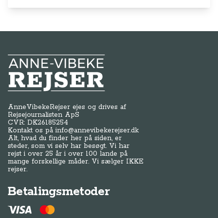
Anne-Vibeke Rejser
AnneVibekeRejser ejes og drives af
Rejsejournalisten ApS
CVR: DK
26185254
Kontakt os på
info@annevibekerejser.dk
Alt, hvad du finder her på siden, er
steder, som vi selv har besøgt. Vi har
rejst i over 25 år i over 100 lande på
mange forskellige måder. Vi sælger IKKE
rejser.
Betalingsmetoder