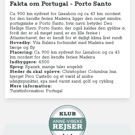
Fakta om Portugal - Porto Santo
Ca. 900 km sydvest for Lissabon og ca 43 km. nordøst
for den kendte ferieø Madeira, ligger den noget mindre,
portugisiske ø Porto Santo, hvis navn betyder Den
Hellige Havn. Porto Santo, der også kaldes den gyldne ø,
fordi der er så meget sand, er en lille ferieø i
Atlanterhavet, der er kendt for et dejligt klima året rundt.
Hovedby:
Vila Baleira forbundet med Madeira med
færge og fly
Placering:
Ca. 900 km sydvest for Lissabon og ca 43
km nordøst for den kendte ferieø Madeira
Indbyggere:
4.500
Sprog:
Spansk, mange taler engelsk
Steder du skal opleve:
Christopher Columbus hus,
bjerget Pico Castello og et væld af andre
udsigtspunkter, spa med varmt sand, golf og cykling
Mere information:
Turistinformation: Portugal