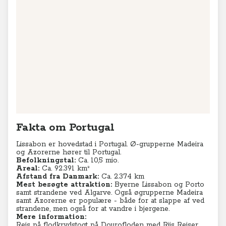
Fakta om Portugal
Lissabon er hovedstad i Portugal. Ø-grupperne Madeira
og Azorerne hører til Portugal.
Befolkningstal:
Ca. 10,5 mio.
Areal:
Ca. 92.391
km²
Afstand fra Danmark:
Ca. 2.374 km
Mest besøgte attraktion:
Byerne Lissabon og Porto
samt strandene ved Algarve. Også øgrupperne Madeira
samt Azorerne er populære - både for at slappe af ved
strandene, men også for at vandre i bjergene.
Mere information:
Rejs på flodkrydstogt på Dourofloden med Riis Rejser