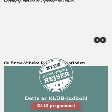
udgangspunkt for et krydstogt på Douro.
Se Anne-Vibeke Rejser - Dourofloden
Dette er KLUB-indhold
Gå til programmet