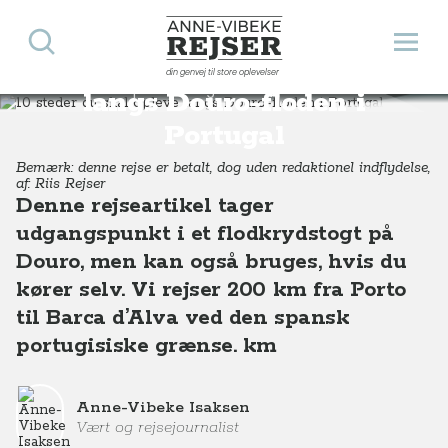
Søg
Åbn 
Anne-Vibeke Rejser
10 steder du skal opleve
din genvej til store oplevelser
Destinationer
Europa
Portugal
10 steder du skal opleve langs Douro-floden i Portugal
langs Douro-floden i
Portugal
Bemærk: denne rejse er betalt, dog uden redaktionel indflydelse,
af: Riis Rejser
Denne rejseartikel tager
udgangspunkt i et flodkrydstogt på
Douro, men kan også bruges, hvis du
kører selv. Vi rejser 200 km fra Porto
til Barca d’Alva ved den spansk
portugisiske grænse. km
Anne-Vibeke Isaksen
Vært og rejsejournalist