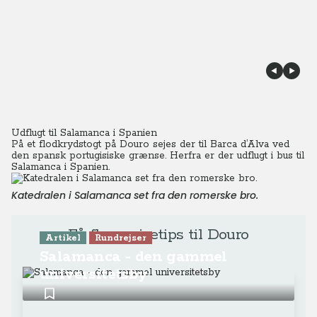
Udflugt til Salamanca i Spanien
På et flodkrydstogt på Douro sejes der til Barca d’Alva ved
den spansk portugisiske grænse. Herfra er der udflugt i bus til
Salamanca i Spanien.
Katedralen i Salamanca set fra den romerske bro.
Få flere rejsetips til Douro
Artikel
Rundrejser
Salamanca - den gammel
universitetsby