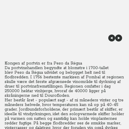
Kongen af portvin er fra Peso da Régua
Da portvinshandlen begyndte at blomstre i 1700-tallet
blev Peso da Régua udvidet og bebygget helt ned til
flodbredden.
I 1756 bestemte markisen af Pombal at regionen
skulle være det første afgrænsede vinområde til dyrkning af
druer til portvinsfremstillingen. Regionen omfatter i dag
250.000 hektar vinbjerge, hvoraf de 40.000 ligger på
skråningerne ned til Dourofloden.
Her består året - populært sagt - af ni måneders vinter og tre
måneders helvede, hvor temperaturen kan nå op på 40-45
grader.
Jordbundsforholdene, der primært består af skiffer, er
ideelle til vindyrkningen, idet den solopvarmede skiffer holder
på varmen om natten og samtidig kan holde vinplanternes
rødder fugtige. På begge flodbredder ses de smukke marker,
vinterrasser og dalstrøg, hvor der foruden vin også dyrkes