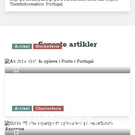
Turistinformation: Portugal
Seneste artikler
Artikel
Storbyferie
Alt dette skal du opleve i Porto i
Portugal
Artikel
Charterferie
Guide: Få alle rejsetips til
oplevelser på enestående Azorerne