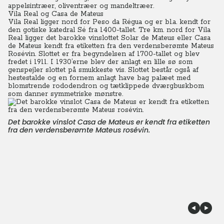
appelsintræer, oliventræer og mandeltræer.
Vila Real og Casa de Mateus
Vila Real ligger nord for Peso da Régua og er bl.a. kendt for
den gotiske katedral Sé fra 1400-tallet. Tre km. nord for Vila
Real ligger det barokke vinslottet Solar de Mateus eller Casa
de Mateus kendt fra etiketten fra den verdensberømte Mateus
Rosévin. Slottet er fra begyndelsen af 1700-tallet og blev
fredet i 1911. I 1930’erne blev der anlagt en lille sø som
genspejler slottet på smukkeste vis. Slottet består også af
hestestalde og en fornem anlagt have bag palæet med
blomstrende rododendron og tætklippede dværgbuskbom
som danner symmetriske mønstre.
Det barokke vinslot Casa de Mateus er kendt fra etiketten
fra den verdensberømte Mateus rosévin.