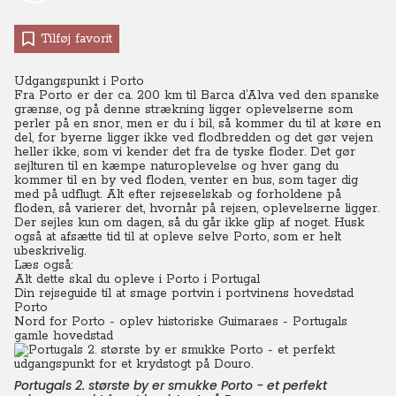
Tilføj favorit
Udgangspunkt i Porto
Fra Porto er der ca. 200 km til
Barca d’Alva ved den spanske
grænse, og på denne strækning ligger oplevelserne som
perler på en snor, men er du i bil, så kommer du til at køre en
del, for byerne ligger ikke ved flodbredden og det gør vejen
heller ikke, som vi kender det fra de tyske floder. Det gør
sejlturen til en kæmpe naturoplevelse og hver gang du
kommer til en by ved floden, venter en bus, som tager dig
med på udflugt. Alt efter rejseselskab og forholdene på
floden, så varierer det, hvornår på rejsen, oplevelserne ligger.
Der sejles kun om dagen, så du går ikke glip af noget. Husk
også at afsætte tid til at opleve selve Porto, som er helt
ubeskrivelig.
Læs også:
Alt dette skal du opleve i Porto i Portugal
Din rejseguide til at smage portvin i portvinens hovedstad
Porto
Nord for Porto - oplev historiske Guimaraes - Portugals
gamle hovedstad
Portugals 2. største by er smukke Porto - et perfekt