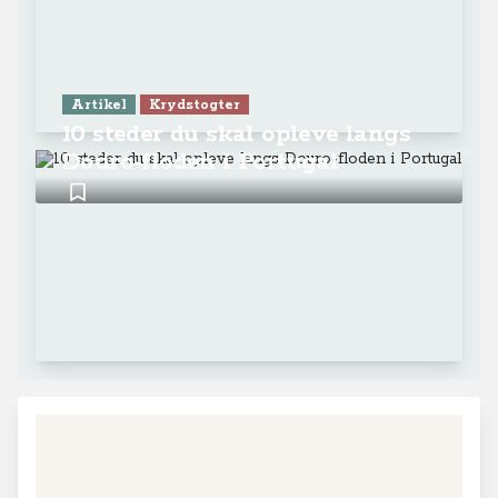
Artikel
Krydstogter
10 steder du skal opleve langs
Douro-floden i Portugal