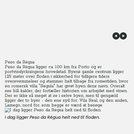
Peso da Régua
Peso da Régua ligger ca. 100 km fra Porto og
er
portvindyrkningens hovedstad.
Byens gamle centrum ligger
125 meter over floden i sikkerhed for tidligere tiders
oversvømmelser og stammer helt tilbage fra romertiden, hvor
en romersk villa "Regula" har givet byen dens navn. Overalt
ses blå kakler, der fortæller historien om arbejdet med vinen.
D
er er ikke så meget at se i selve byen, men til gengæld
ligger der to byer - den ene syd for, Vila Real, og den anden,
Lamego, nord for, som begge er værd at besøge.
I dag ligger Peso da Régua helt ned til floden.