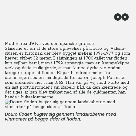
Mod Barca d’Alva ved den spanske grænse
Sluserne er en af de store oplevelser på Douro og Valeira-
slusen er historisk, der blev bygget mellem 1971-1977 og som
hæver skibet 32 meter. I slutningen af 1700-tallet var floden
kun sejlbar hertil, men i 1792 sprængte man en kæmpeklippe
væk og dette muliggjorde, at man kunne dyrke vin endnu
længere oppe ad floden.
Et par hundrede meter fra
dæmningen ses en mindeplade for baron Joseph Forrester
som druknede her i maj 1862. Han var på vej mod Porto med
en last portvinstønder i sin Rabelo båd, da den kæntrede og
det siges, at han blev trukket ned af alle de guldmønter, han
havde i bukselommerne.
Douro floden bugter sig gennem landskaberne med
vinmarker på begge sider af floden.