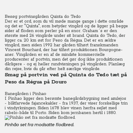
Besøg portvinsgården Quinta do Tedo
Der er et ord, som du vil møde mange gange i dette område
og det er "Quinta", som betyder vingård og de ligger på begge
sider af floden som perler på en snor. Graham´s er den
største med 26 vingårde under sit brand. Quinta do Tedo, der
ligger ca. 20 km øst for
Peso da Régua. Det er
en ældre
vingård, men siden 1992 har gården tilhørt franskmanden
Vincent Bouchard, der har tilført produktionen Bourgogne-
aner. Vingården er en af de mindste kommercielle
producenter af portvin, men det gør dog ikke produktionen
dårligere - og ej heller rundvisningen på vingården. Planlæg
din rejse, hvis du går efter helt særlige vingårde.
Smag på portvin ved på Quinta do Tedo tæt på
Peso da Régua på Douro
Banegården i Pinhao
I Pinhao ligger den berømte banegårdsbygning med azulejos
- blåtfarvede fajancekakler - fra 1937, der viser forskellige trin
i vindyrkningen.
Siden 1678 blev vinen herfra sejlet med
rabelo-både til Porto. Siden kom jernbanen hertil i 1880.
Pinhão set fra modsatte flodbred.