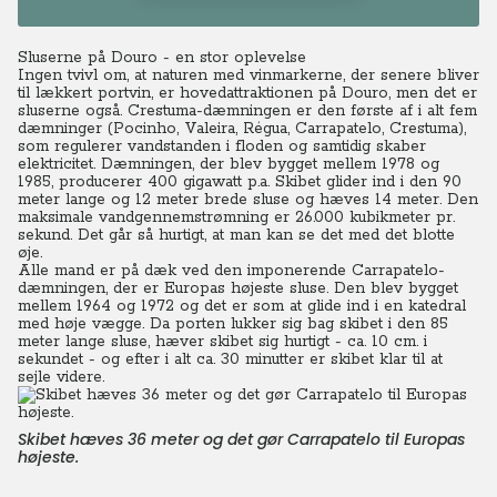
Sluserne på Douro - en stor oplevelse
Ingen tvivl om, at naturen med vinmarkerne, der senere bliver
til lækkert portvin, er hovedattraktionen på Douro, men det er
sluserne også. Crestuma-dæmningen er den første af i alt fem
dæmninger (
Pocinho, Valeira, Régua, Carrapatelo, Crestuma)
,
som regulerer vandstanden i floden og samtidig skaber
elektricitet.
Dæmningen, der blev bygget mellem 1978 og
1985, producerer 400 gigawatt p.a.
Skibet
glider ind i den 90
meter lange og 12 meter brede sluse og hæves 14 meter. Den
maksimale vandgennemstrømning er 26.000 kubikmeter pr.
sekund. Det går så hurtigt, at man kan se det med det blotte
øje.
Alle mand er på dæk ved den imponerende Carrapatelo-
dæmningen, der er Europas højeste sluse. Den blev bygget
mellem 1964 og 1972 og det er som at glide ind i en katedral
med høje vægge. Da porten lukker sig bag skibet i den 85
meter lange sluse, hæver skibet sig hurtigt - ca. 10 cm. i
sekundet - og efter i alt ca. 30 minutter er skibet klar til at
sejle videre.
Skibet hæves 36 meter og det gør Carrapatelo til Europas
højeste.