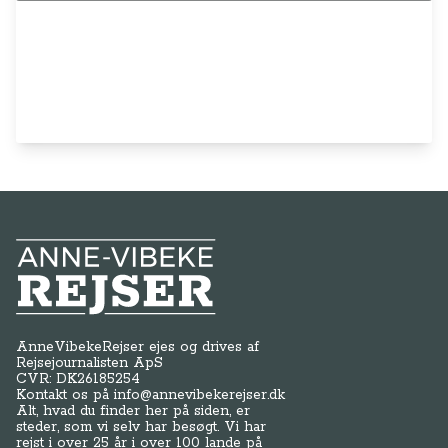
Anne-Vibeke Rejser
AnneVibekeRejser ejes og drives af
Rejsejournalisten ApS
CVR: DK
26185254
Kontakt os på
info@annevibekerejser.dk
Alt, hvad du finder her på siden, er
steder, som vi selv har besøgt. Vi har
rejst i over 25 år i over 100 lande på