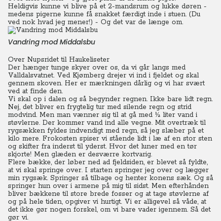
Heldigvis kunne vi blive på et 2-mandsrum og lukke døren -
medens pigerne kunne få snakket færdigt inde i stuen. (Du
ved nok hvad jeg mener!) - Og det var de længe om.
Vandring mod Middalsbu
Over Nupsridet til Haukeliseter
Der hænger tunge skyer over os, da vi går langs med
Valldalsvatnet. Ved Kjømberg drejer vi ind i fjeldet og skal
gennem skoven. Her er mærkningen dårlig og vi har svært
ved at finde den.
Vi skal op i dalen og så begynder regnen. Ikke bare lidt regn.
Nej, det bliver en frygtelig tur med silende regn og strid
modvind. Men man vænner sig til at gå med ½ liter vand i
støvlerne. Der kommer vand ind alle vegne. Mit overtræk til
rygsækken fyldes indvendigt med regn, så jeg slæber på et
kilo mere. Frokosten spiser vi stående lidt i læ af en stor sten
og skifter fra inderst til yderst. Hvor det luner med en tør
skjorte! Men glæden er desværre kortvarig.
Flere bække, der løber ned ad fjeldsiden, er blevet så fyldte,
at vi skal springe over. I starten springer jeg over og lægger
min rygsæk. Springer så tilbage og henter konens sæk. Og så
springer hun over i armene på mig til sidst. Men efterhånden
bliver bækkene til store brede fosser og at tage støvlerne af
og på hele tiden, opgiver vi hurtigt. Vi er alligevel så våde, at
det ikke gør nogen forskel, om vi bare vader igennem. Så det
gør vi.