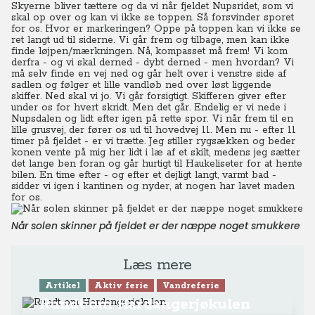
Skyerne bliver tættere og da vi når fjeldet Nupsridet, som vi
skal op over og kan vi ikke se toppen. Så forsvinder sporet
for os. Hvor er markeringen? Oppe på toppen kan vi ikke se
ret langt ud til siderne. Vi går frem og tilbage, men kan ikke
finde løjpen/mærkningen. Nå, kompasset må frem! Vi kom
derfra - og vi skal derned - dybt derned - men hvordan?
Vi
må selv finde en vej ned og går helt over i venstre side af
sadlen og følger et lille vandløb ned over løst liggende
skiffer. Ned skal vi jo. Vi går forsigtigt. Skifferen giver efter
under os for hvert skridt. Men det går.
Endelig er vi nede i
Nupsdalen og lidt efter igen på rette spor. Vi når frem til en
lille grusvej, der fører os ud til hovedvej 11. Men nu - efter 11
timer på fjeldet - er vi trætte.
Jeg stiller rygsækken og beder
konen vente på mig her lidt i læ af et skilt, medens jeg sætter
det lange ben foran og går hurtigt til Haukeliseter for at hente
bilen. En time efter - og efter et dejligt langt, varmt bad -
sidder vi igen i kantinen og nyder, at nogen har lavet maden
for os.
Når solen skinner på fjeldet er der næppe noget smukkere
Læs mere
Artikel
Aktiv ferie
Vandreferie
Rundt om Hardangerjøkulen