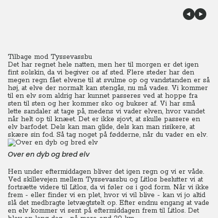
Tilbage mod Tyssevassbu
Det har regnet hele natten, men her til morgen er det igen
fint solskin, da vi begiver os af sted.
Flere steder har den
megen regn fået elvene til at svulme op og vandstanden er så
høj, at elve der normalt kan stengås, nu må vades. Vi kommer
til en elv som aldrig har kunnet passeres ved at hoppe fra
sten til sten og her kommer sko og bukser af. Vi har små
lette sandaler at tage på, medens vi vader elven, hvor vandet
når helt op til knæet.
Det er ikke sjovt, at skulle passere en
elv barfodet. Dels kan man glide, dels kan man risikere, at
skære sin fod. Så tag noget på fødderne, når du vader en elv.
Over en dyb og bred elv
Hen under eftermiddagen bliver det igen regn og vi er våde.
Ved skillevejen mellem Tyssevassbu og Litlos beslutter vi at
fortsætte videre til Litlos, da vi føler os i god form. Når vi ikke
frem - eller finder vi en plet, hvor vi vil blive - kan vi jo altid
slå det medbragte letvægtstelt op. Efter endnu engang at vade
en elv kommer vi sent på eftermiddagen frem til Litlos. Det