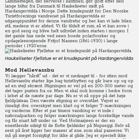
Lammestegen, der serveres i kantinen, gør godt efter den
lange biltur fra Danmark til Haukeliseter midt på
Hardangervidda i Norge. Dette knudepunkt for Den Norske
Turistforenings vandrenet på Hardangervidda er
udgangspunktet for denne vandretur og her kan vi lade bilen
stå, medens vi er afsted. Vi får tildelt et rum, så vi kan sove i
en god seng og blive helt udhvilet inden starten i morgen. I
det gamle hus nede ved søen boede polarforsker og
opdagelsesrejsende Fritjof Nansen (1861-1930) i lange
perioder i 1920’erne.
Haukeliseter Fjellstue er et knudepunkt på Hardangervidda
Mod Hellevassbu
Vi lægger "hårdt" ud - det er vi nødsaget til - for stien mod
Hellevassbu starter lige bag turisthytten og går bare op og op
ad en stejl skrænt. Stigningen er vel på en 200-300 meter og
det tager pusten fra os. Men vi skal nok komme i bedre form
i løbet af de næste par dage. Nu er vi så oppe på det høje
fjeldplateau. Den værste stigning er overstået. Vejret er
rimeligt dvs. overskyet men klart og vi følger T-mærkningen
og varderne. Efter et par timers vandring er vi inde i
nationalparken og følger mærkningen langs forskellige vande
og får snart luft under os. Ved Holmasjøen er der en
enestående udsigt til de flotte fjeldsider på Nupseggi. Selv så
sent på året ligger her masser af sne, som skal passeres. Vi
må gå meget forsigtigt for ikke at glide. Jeg er specielt ikke