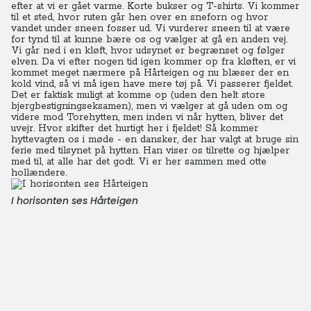
efter at vi er gået varme. Korte bukser og T-shirts. Vi kommer
til et sted, hvor ruten går hen over en sneforn og hvor
vandet under sneen fosser ud. Vi vurderer sneen til at være
for tynd til at kunne bære os og vælger at gå en anden vej.
Vi går ned i en kløft, hvor udsynet er begrænset og følger
elven. Da vi efter nogen tid igen kommer op fra kløften, er vi
kommet meget nærmere på Hårteigen og nu blæser der en
kold vind, så vi må igen have mere tøj på. Vi passerer fjeldet.
Det er faktisk muligt at komme op (uden den helt store
bjergbestigningseksamen), men vi vælger at gå uden om og
videre mod Torehytten, men inden vi når hytten, bliver det
uvejr. Hvor skifter det hurtigt her i fjeldet! Så kommer
hyttevagten os i møde - en dansker, der har valgt at bruge sin
ferie med tilsynet på hytten.
Han viser os tilrette og hjælper
med til, at alle har det godt. Vi er her sammen med otte
hollændere.
I horisonten ses Hårteigen