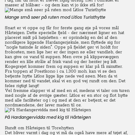
i dig, når du først er blevet rigtig tørstig.
Her i området er
masser af blåbær - og dem kan vi jo ikke stå for!
Mange små søer på ruten mod Litlos Turisthytte
Snart er vi oppe og får for første gang øje på vores mål
Hårteigen. Dette specielle fjeld - der nærmest ligner en hat
placeret midt på højsletten - er oprindelig en del af den
nordligere liggende Hardangerjøkule, men flyttede sig for
"nogle tusinde år siden". Oppe på fjeldet gør vi holdt for
frokosten, men lige her er der ingen sø eller vandløb, der
kan give os vand til suppen. Men ovre på klippevæggen
render en lille stråle af frisk vand og der henter jeg lidt.
Kogegrejet kommer frem og suppen er klar på få minutter.
Fra toppen af Prestkono i ca. 1.300 moh. kan vi se den
betjente hytte Litlos ligge lige nede ved søen. Men da vi
kommer ned til vandet, skal vi en god vej rundt om den. Det
føles rigtigt langt!
Vel fremme slapper vi af med en øl, medens vi taler om turen
med nogle af de øvrige gæster. Litlos er en stor og flot hytte
med alle faciliteter og i og med at den er betjent, er det
nordmændene, der laver maden til os.
På Hardangervidda med kig til Hårteigen
Rundt om Hårteigen til Torehytten
Det bliver varmt i dag og vi må da også have mere af tøjet af,