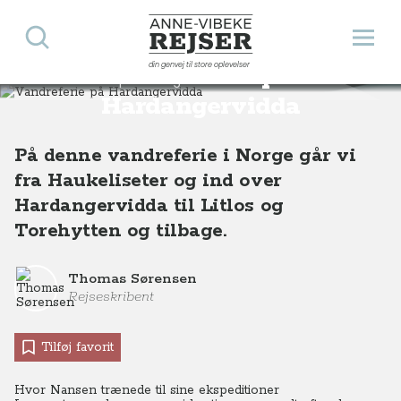
Søg
Åbn 
Anne-Vibeke Rejser
din genvej til store oplevelser
Vandreferie på
Destinationer
Europa
Norge
Vandreferie på Hardangervidda, Norge
Hardangervidda
På denne vandreferie i Norge går vi
fra Haukeliseter og ind over
Hardangervidda til Litlos og
Torehytten og tilbage.
Thomas Sørensen
Rejseskribent
Tilføj favorit
Hvor Nansen trænede til sine ekspeditioner