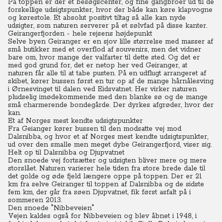
På toppen er der et besøgscenter, og fine gangbroer ud til de
forskellige udsigtspunkter, hvor der både kan køre klapvogne
og kørestole.
Et absolut positivt tiltag så alle kan nyde
udsigter, som naturen serverer på et sølvfad på disse kanter.
Geirangerfjorden - hele rejsens højdepunkt
Selve byen Geiranger er en sjov lille størrelse med masser af
små butikker med et overflod af souvenirs, men det vidner
bare om, hvor mange der valfarter til dette sted.
Og det er
med god grund for, det er netop her ved Geiranger, at
naturen får alle til at tabe pusten.
På en udflugt arrangeret af
skibet, kører bussen
først en tur op af de mange hårnålesving
i Ørnesvinget til dalen ved Eidsvatnet. Her virker naturen
pludselig imødekommende med den blanke sø og de mange
små charmerende bondegårde. Der dyrkes afgrøder, hvor der
kan.
Et af Norges mest kendte udsigtspunkter
Fra Geianger kører bussen til den modsatte vej mod
Dalsnibba, og hvor et af Norges mest kendte udsigtspunkter,
ud over den smalle men meget dybe Geirangerfjord, viser sig.
Helt op til Dalsnibba og Djupvatnet
Den snoede vej fortsætter og udsigten bliver mere og mere
storslået.
Naturen varierer hele tiden fra store brede dale til
det golde og øde fjeld længere oppe på toppen.
Der er 21
km fra selve Geiranger til toppen af Dalsnibba og de sidste
fem km, der går fra søen Djupvatnet, fik først asfalt på i
sommeren 2013.
Den snoede "Nibbeveien"
Vejen kaldes også for Nibbeveien og blev åbnet i 1948, i