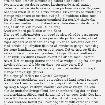
århundrede.
Der er butikker og cafeer i de fleste af
bygningerne og det er meget fascinerende at gå rundt i
gaderne med de vinderskæve huse på hver sin side.
Bryggen
besøges hvert år af ca. 1 mio. turister.
F
iskermarked minder på
mange måder om et marked syd på - tilbuddene råbes højt,
for at få kundernes opmærksomhed. En perfekt sidste dag
før kursen sættes mod København. Hele den sidste dag er til
søs, så skibet kan nydes i fulde drag.
Livet om bord på Vision of the Seas
Der er 60 nationaliteter om bord fordelt på både passagerer
og personale.
Der er ca. en personale pr. tre gæster, så det
siger sig selv at servicen er i top.
Over alt serveres der god
mad, drinks og kahytten tjekkes af, mindst to gange hver dag,
for rene håndklæder og en redt seng.
Det er helt op til dig
selv om du vil dase ved poolen, gå i spa, fitness, wellness
eller nyde en drink i baren øverst på skibet, med udsigt til
havet.
Det er netop denne frihed til at vælge til og fra, der gør
krydstogtferien til både en dase- og aktiv ferie. Det
bestemmer du selv.
Det hele krydres med underholdning i
mange forskellige genrer.
Hold styr på ferien med Cruise Compass
Dagene er spækkede med oplevelser på land, men i samme
øjeblik du kommer om bord igen, og skibet fortsætter rejsen
op lang Norges vestkyst, handler det om at vælge mellem
alle de underholdningstilbud, der er ombord. Og der er flere
underholdningstilbud, end du kan nå på en uges ferie.
Det kan
være lidt forvirrende at holde styr på det hele, men den del
er der allerede tænkt på. Hver dag får du udleveret et Cruise