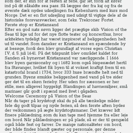
som der, er kun for at resten af ferie, går let, fordi alt kører
ind på dit såkaldte sea pass. Så lægges der fra kaj og fra de
øverste dæk nydes udsejlingen fra København med kurs mod
Norge. Det er en flot udsejling med udsigt til vigtige dele af de
historiske forsvarsværker, som f.eks. Trekroner Fortet.
Første stop er Kristiansand
Efter en god nats søvn ligger det prægtige skib Vision of the
Seas til lige ud for det nye flotte teater og koncerthus, hvor
arkitekten tydeligt har været inspireret af beliggenheden helt
ud til vandet.
Som dansker er Kristiansand en spændende by
at besøge, fordi den blev grundlagt af vores egen Christian
IV, d. 5. juli 1641. På det tidspunkt blev området kaldet for
Sanden så bynavnet Kristiansand var nærliggende.
I 1666
blev byen garnisonsby og i 1682 kom også bispesædet hertil
fra Stavanger, hvilket fik byen til at vokset kraftigt frem til en
katastrofal brand i 1734, hvor 333 huse brændte helt ned til
grunden. Byens smukke beliggenhed med vand på tre sider
gør det til en skøn ferieby. Her uden for sæsonen er her
stille, men alligevel hyggeligt.
Blandingen af havnemiljøer, små
marinaer går godt i spænd med livet i gågaden.
Welcome Ceremony på Vision of the Seas
Når du tager på krydstogt skal du på alle tænkelige måder
føle dig godt tilpas og nyde ferien, så den første aften bydes
der velkommen på ægte krydstogtsmaner.
Det kræver lidt
finere påklædning, som du kan tage med hjemme fra eller leje
om bord.
Når påklædningen er på plads, så er der til gengæld
også både fest og farver. De mange nationaliteter om bord,
der både findes blandt gæster og personale, gør denne