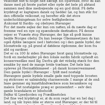
velkomst fest til noget helt særligt.
En oplevelse, hvor du kan
danse med på første parket eller nyde det hele på afstand
sammen med dine medrejsende og en god drink.
På dette
krydstogt er kaptajnen dansk og hedder Lis, og hun står for
den
officielle velkomst, og herefter står det store
underholdningsteam for selve festlighederne.
Ankomst til Sardin- og oliebyen Stavanger
For det meste sejles der kun om natten, så du næste dag er
fremme ved en nye og spændende destination. På denne
rejser er Vnæste stop Stavanger, der lige så godt kunne
hedde Norges olieby. Du kan besøge Oliemuseet,men du kan
også dykke længere ned i historien og i den gamle bydel, der
blomstrede op, på grund af datidens rigdomme, der kom fra
sild og sardiner.
Det er ca. 100 år siden Stavanger først gang blomstrede op,
fordi en medarbejder på den lokale sardin fabrik opfandt en
konservesdåse med låg.
Derfra gik det virkelig stærk for den
smukke by med de mange hvide træhuse. Det hele kan
opleves på Hermatikkmuseet - på dansk konservesmuseet.
Den gamle bydel i Stavanger - fyldt med nostalgi
Stavangers gamle bydels smalle gade med toppede brosten
og stokroser er ualmindelig charmerende. I mange af de små
huse gemmer sig kunsthåndværkere som keramikere og
malere.
Det nostalgiske præg er gennemført – selv den
gamle brandalarm er bibeholdt.
Sejltur til Lysefjorden og Prædikestolen
Det fine ved krydstogt er, at du som regel har en hel dag i
land, og når byen ikke er større end Stavanger, er der tid til