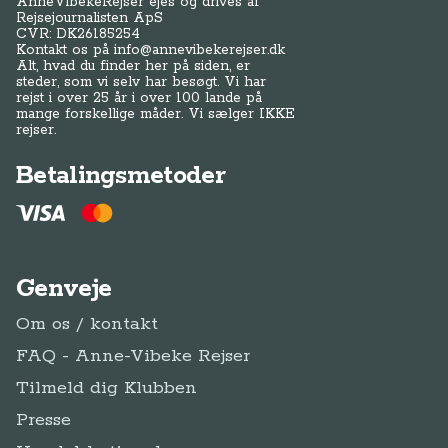
AnneVibekeRejser ejes og drives af
Rejsejournalisten ApS
CVR: DK
26185254
Kontakt os på
info@annevibekerejser.dk
Alt, hvad du finder her på siden, er
steder, som vi selv har besøgt. Vi har
rejst i over 25 år i over 100 lande på
mange forskellige måder. Vi sælger IKKE
rejser.
Betalingsmetoder
Genveje
Om os / kontakt
FAQ - Anne-Vibeke Rejser
Tilmeld dig Klubben
Presse