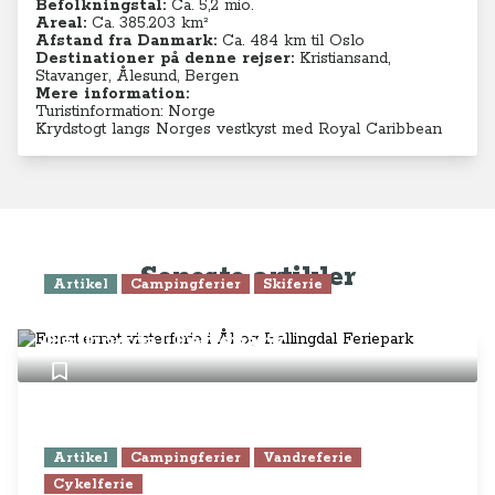
Befolkningstal:
Ca. 5,2
mio.
Areal:
Ca. 385.203 km²
Afstand fra Danmark:
Ca. 484 km til Oslo
Destinationer på denne rejser:
Kristiansand,
Stavanger, Ålesund, Bergen
Mere information:
Turistinformation: Norge
Krydstogt langs Norges vestkyst med Royal Caribbean
Seneste artikler
Artikel
Campingferier
Skiferie
Femstjernet vinterferie i Ål og
Hallingdal Feriepark
Artikel
Campingferier
Vandreferie
Cykelferie