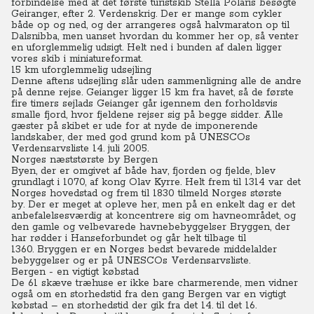
forbindelse med at det første turistskib Stella Polaris besøgte
Geiranger, efter 2. Verdenskrig.
Der er mange som cykler
både op og ned, og der arrangeres også halvmaraton op til
Dalsnibba, men uanset hvordan du kommer her op, så venter
en uforglemmelig udsigt.
Helt ned i bunden af dalen ligger
vores skib i miniatureformat.
15 km uforglemmelig udsejling
Denne aftens udsejling slår uden sammenligning alle de andre
på denne rejse. Geianger ligger 15 km fra havet, så de første
fire timers sejlads Geianger går igennem den forholdsvis
smalle fjord, hvor fjeldene rejser sig på begge sidder.
Alle
gæster på skibet er ude for at nyde de imponerende
landskaber, der med god grund kom på UNESCOs
Verdensarvsliste 14. juli 2005.
Norges næststørste by Bergen
Byen, der er omgivet af både hav, fjorden og fjelde, blev
grundlagt i 1070, af kong Olav Kyrre.
Helt frem til 1314 var det
Norges hovedstad og frem til 1830 tilmeld Norges største
by.
Der er meget at opleve her, men på en enkelt dag er det
anbefalelsesværdig at koncentrere sig om havneområdet, og
den gamle og velbevarede havnebebyggelser Bryggen, der
har rødder i Hanseforbundet og går helt tilbage til
1360.
Bryggen er en Norges bedst bevarede middelalder
bebyggelser og er på UNESCOs Verdensarvsliste.
Bergen - en vigtigt købstad
De 61 skæve træhuse er ikke bare charmerende, men vidner
også om en storhedstid fra den gang Bergen var en vigtigt
købstad – en storhedstid der gik fra det 14. til det 16.