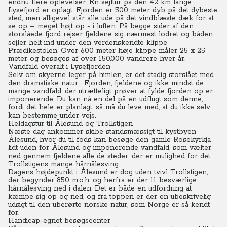
endnu flere oplevelser. En sejltur på den 42 km lange
Lysefjord er oplagt.
Fjorden er 500 meter dyb på det dybeste
sted, men alligevel står alle ude på det vindblæste dæk for at
se op – meget højt op - i luften.
På begge sider af den
storslåede fjord rejser fjeldene sig nærmest lodret og båden
sejler helt ind under den verdenskendte klippe
Prædikestolen.
Over 600 meter høje klippe måler 25 x 25
meter og besøges af over 150.000 vandrere hver år.
Vandfald overalt i Lysefjorden
Selv om skyerne leger på himlen, er det stadig storslået med
den dramatiske natur. Fjorden, fjeldene og ikke mindst de
mange vandfald, der utrætteligt prøver at fylde fjorden op er
imponerende. Du kan nå en del på en udflugt som denne,
fordi det hele er planlagt, så må du leve med, at du ikke selv
kan bestemme under vejs.
Heldagstur til Ålesund og Trollstigen
Næste dag ankommer skibe standsmæssigt til kystbyen
Ålesund, hvor du til fods kan besøge den gamle Rosekyrkja
lidt uden for Ålesund og imponerende vandfald, som vælter
ned gennem fjeldene alle de steder, der er mulighed for det.
Trollstigens mange hårnålesving
Dagens højdepunkt i Ålesund er dog uden tvivl Trollstigen,
der begynder 850 m.o.h. og herfra er der 11 besværlige
hårnålesving ned i dalen.
Det er både en udfordring at
kæmpe sig op og ned, og fra toppen er der en ubeskrivelig
udsigt til den uberørte norske natur, som Norge er så kendt
for.
Handicap-egnet besøgscenter