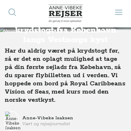
Søg
Åbn 
Anne-Vibeke Rejser
Uforglemmeligt
din genvej til store oplevelser
Destinationer
Europa
Norge
Uforglemmeligt krydstogt fra København langs Vestnorge kyst
krydstogt fra København
langs Vestnorge kyst
Har du aldrig været på krydstogt før,
så er det en oplagt mulighed at tage
på din første sejlads fra Købehavn, så
du sparer flybilletten ud i verden. Vi
hoppede om bord på Royal Caribbeans
Vision of Seas, med kurs mod den
norske vestkyst.
Anne-Vibeke Isaksen
Vært og rejsejournalist