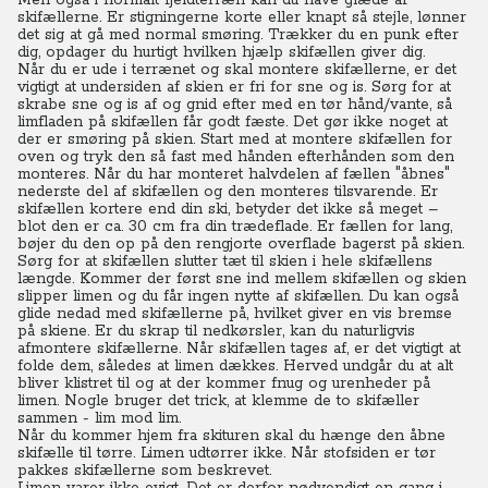
Men også i normalt fjeldterræn kan du have glæde af
skifællerne. Er stigningerne korte eller knapt så stejle, lønner
det sig at gå med normal smøring. Trækker du en punk efter
dig, opdager du hurtigt hvilken hjælp skifællen giver dig.
Når du er ude i terrænet og skal montere skifællerne, er det
vigtigt at undersiden af skien er fri for sne og is. Sørg for at
skrabe sne og is af og gnid efter med en tør hånd/vante, så
limfladen på skifællen får godt fæste. Det gør ikke noget at
der er smøring på skien. Start med at montere skifællen for
oven og tryk den så fast med hånden efterhånden som den
monteres. Når du har monteret halvdelen af fællen "åbnes"
nederste del af skifællen og den monteres tilsvarende. Er
skifællen kortere end din ski, betyder det ikke så meget –
blot den er ca. 30 cm fra din trædeflade. Er fællen for lang,
bøjer du den op på den rengjorte overflade bagerst på skien.
Sørg for at skifællen slutter tæt til skien i hele skifællens
længde. Kommer der først sne ind mellem skifællen og skien
slipper limen og du får ingen nytte af skifællen. Du kan også
glide nedad med skifællerne på, hvilket giver en vis bremse
på skiene. Er du skrap til nedkørsler, kan du naturligvis
afmontere skifællerne. Når skifællen tages af, er det vigtigt at
folde dem, således at limen dækkes. Herved undgår du at alt
bliver klistret til og at der kommer fnug og urenheder på
limen. Nogle bruger det trick, at klemme de to skifæller
sammen - lim mod lim.
Når du kommer hjem fra skituren skal du hænge den åbne
skifælle til tørre. Limen udtørrer ikke. Når stofsiden er tør
pakkes skifællerne som beskrevet.