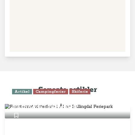
Seneste artikler
Artikel
Campingferier
Skiferie
Femstjernet vinterferie i Ål og
Hallingdal Feriepark