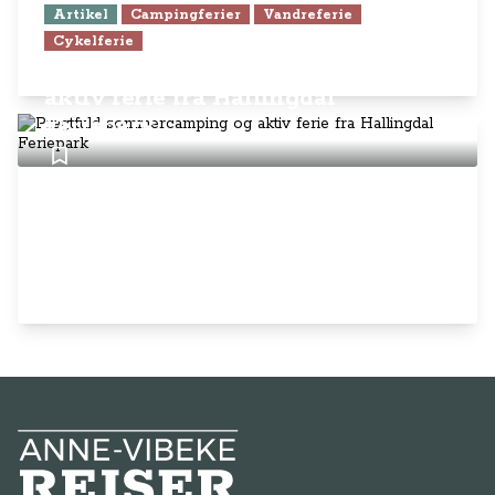
Artikel
Campingferier
Vandreferie
Cykelferie
Pragtfuld sommercamping og
aktiv ferie fra Hallingdal
Feriepark
Anne-Vibeke Rejser