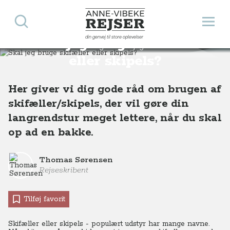
Søg
Åbn 
Anne-Vibeke Rejser
din genvej til store oplevelser
Skal jeg bruge skifæller
Destinationer
Europa
Norge
Skal jeg bruge skifeller eller skipels?
eller skipels?
Her giver vi dig gode råd om brugen af
skifæller/skipels, der vil gøre din
langrendstur meget lettere, når du skal
op ad en bakke.
Thomas Sørensen
Rejseskribent
Tilføj favorit
Skifæller eller skipels - populært udstyr har mange navne.