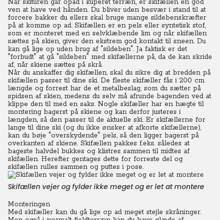
Når skituren går opad i kuperet terræn, er skifællen en god
ven at have ved hånden. Du bliver uden besvær i stand til at
forcere bakker du ellers skal bruge mange sildebenskræfter
på at komme op ad. Skifællen er en pels eller syntetisk stof,
som er monteret med en selvklæbende lim og når skifællen
sættes på skien, giver den ekstrem god kontakt til sneen. Du
kan gå lige op uden brug af "sildeben". Ja faktisk er det
"forbudt" at gå "sildeben" med skifællerne på, da de kan skride
af, når skiene sættes på skrå.
Når du anskaffer dig skifællen, skal du sikre dig at bredden på
skifællen passer til dine ski. De fleste skifæller fås i 200 cm.
længde og forrest har de et metalbeslag, som du sætter på
spidsen af skien, medens du selv må afrunde bagenden ved at
klippe den til med en saks. Nogle skifæller har en hægte til
montering bagerst på skiene og kan derfor justeres i
længden, så den passer til de aktuelle ski. Er skifællerne for
lange til dine ski (og du ikke ønsker at afkorte skifællerne),
kan du bøje "overskydende" pels, så den ligger bagerst på
overkanten af skiene. Skifællen pakkes f.eks. således at
bageste halvdel bukkes og klistres sammen til midtes af
skifællen. Herefter gentages dette for forreste del og
skifællen rulles sammen og puttes i pose.
Skifællen vejer og fylder ikke meget og er let at montere
Monteringen
Med skifæller kan du gå lige op ad meget stejle skråninger.