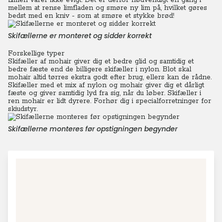
Limen varer ikke evigt. Det er derfor nødvendigt en gang i
mellem at rense limfladen og smøre ny lim på, hvilket gøres
bedst med en kniv - som at smøre et stykke brød!
Skifællerne er monteret og sidder korrekt
Forskellige typer
Skifæller af mohair giver dig et bedre glid og samtidig et
bedre fæste end de billigere skifæller i nylon. Blot skal
mohair altid tørres ekstra godt efter brug, ellers kan de rådne.
Skifæ
ller med et mix af nylon og mohair giver dig et dårligt
fæste og giver samtidig lyd fra sig, når du løber. Skifæller i
ren mohair er lidt dyrere. Forhør dig i specialforretninger for
skiudstyr.
Skifællerne monteres før opstigningen begynder