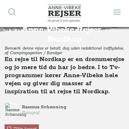
Søg
Åbn 
Anne-Vibeke Rejser
Se to Tv-programmer:
din genvej til store oplevelser
Destinationer
Europa
Norge
Se to Tv-programmer i fuld længde: Anne-Vibeke Rejser - Nordkap del 1 og 2
Anne-Vibeke Rejser -
Nordkap
Bemærk: denne rejse er betalt, dog uden redaktionel indflydelse,
af: Campingagenten / Randger
En rejse til Nordkap er en drømmerejse
og jo mere tid du har jo bedre. I to Tv-
programmer kører Anne-Vibeke hele
vejen og giver dig masser af
inspiration til at rejse til Nordkap.
Rasmus Schønning
Fotograf