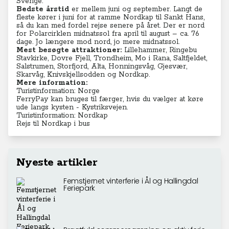
Sverige.
Bedste årstid
er mellem juni og september. Langt de
fleste kører i juni for at ramme Nordkap til Sankt Hans,
så du kan med fordel rejse senere på året. Der er nord
for Polarcirklen midnatssol fra april til august – ca. 76
dage. Jo længere mod nord, jo mere midnatssol.
Mest besøgte attraktioner:
Lillehammer, Ringebu
Stavkirke, Dovre Fjell, Trondheim, Mo i Rana, Saltfjeldet,
Salstrumen, Storfjord, Alta, Honningsvåg, Gjesvær,
Skarvåg, Knivskjellsodden og Nordkap.
Mere information:
Turistinformation: Norge
FerryPay
kan bruges til færger, hvis du vælger at køre
ude langs kysten - Kystriksvejen.
Turistinformation: Nordkap
Rejs til Nordkap i bus
Nyeste artikler
Femstjernet vinterferie i Ål og Hallingdal
Feriepark