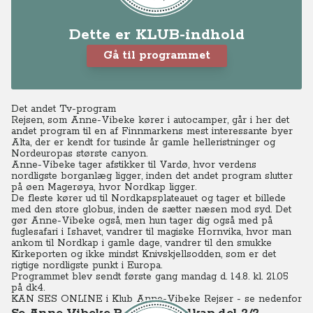
Dette er KLUB-indhold
Gå til programmet
Det andet Tv-program
Rejsen, som Anne-Vibeke kører i autocamper, går i her det
andet program til en af Finnmarkens mest interessante byer
Alta, der er kendt for tusinde år gamle helleristninger og
Nordeuropas største canyon.
Anne-Vibeke tager afstikker til Vardø, hvor verdens
nordligste borganlæg ligger, inden det andet program slutter
på øen Magerøya, hvor Nordkap ligger.
De fleste kører ud til Nordkapsplateauet og tager et billede
med den store globus, inden de sætter næsen mod syd. Det
gør Anne-Vibeke også, men hun tager dig også med på
fuglesafari i Ishavet, vandrer til magiske Hornvika, hvor man
ankom til Nordkap i gamle dage, vandrer til den smukke
Kirkeporten og ikke mindst Knivskjellsodden, som er det
rigtige nordligste punkt i Europa.
Programmet blev sendt første gang mandag d. 14.8. kl. 21.05
på dk4.
KAN SES ONLINE i Klub Anne-Vibeke Rejser - se nedenfor