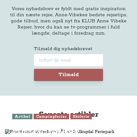
Vores nyhedsbrev er fyldt med gratis inspiration
til din næste rejse, Anne-Vibekes bedste rejsetips,
gode tilbud, men også nyt fra KLUB Anne Vibeke
Rejser, hvor du kan se tv-programmer i fuld
længde, deltage i foredrag mm.
Tilmeld dig nyhedsbrevet
Tilmeld
Seneste artikler
Artikel
Campingferier
Skiferie
Femstjernet vinterferie i Ål og
Hallingdal Feriepark