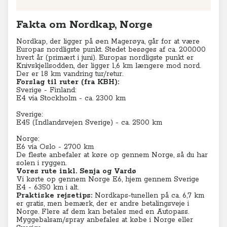
Fakta om Nordkap, Norge
Nordkap, der ligger på øen Magerøya, går for at være
Europas nordligste punkt. Stedet besøges af ca. 200.000
hvert år (primært i juni). Europas nordligste punkt er
Knivskjellsodden, der ligger 1,6 km længere mod nord.
Der er 18 km vandring tur/retur.
Forslag til ruter (fra KBH):
Sverige - Finland:
E4 via Stockholm - ca. 2300 km
Sverige:
E45 (Indlandsvejen Sverige) - ca. 2500 km
Norge:
E6 via Oslo - 2700 km
De fleste anbefaler at køre op gennem Norge, så du har
solen i ryggen.
Vores rute inkl. Senja og Vardø
Vi kørte op gennem Norge E6, hjem gennem Sverige
E4 - 6350 km i alt.
Praktiske rejsetips:
Nordkaps-tunellen på ca. 6,7 km
er gratis, men bemærk, der er andre betalingsveje i
Norge. Flere af dem kan betales med en Autopass.
Myggebalsam/spray anbefales at købe i Norge eller