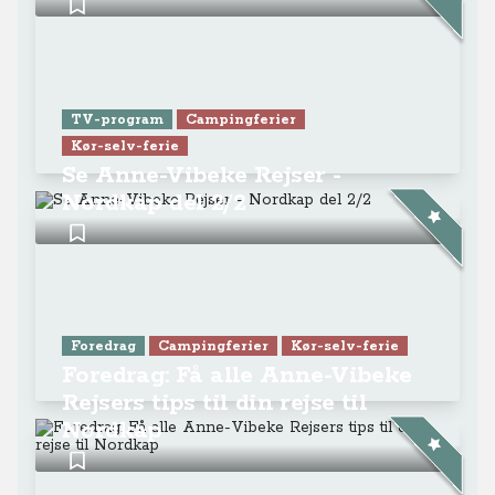
TV-program
Campingferier
Kør-selv-ferie
Se Anne-Vibeke Rejser -
Nordkap del 2/2
Foredrag
Campingferier
Kør-selv-ferie
Foredrag: Få alle Anne-Vibeke
Rejsers tips til din rejse til
Nordkap