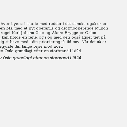
 hvor byens historie med rødder i det danske også er en
en bl.a. med et nyt operahus og det imponerende Munch
røget Karl Johans Gate og Akers Brygge er Oslos
u kan holde en ferie, og i og med den også ligger tæt på
ig at have med i din prioritering ift. tid osv. Når det så er
begynde din lange rejse mod nord.
ev Oslo grundlagt efter en storbrand i 1624.