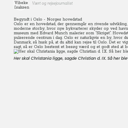
Vært og rejsejournalist
Begyndt i Oslo - Norges hovedstad
Oslo er en hovedstad, der gennemgår en rivende udvikling,
moderne storby, hvor nye bykvarterer skyder op ved havn
museum med Edvard Munch malerier som ”Skriget”. Hovedst
pulserende centrum i dag. Oslo er naturligvis en by, hvor d
Danmark, så husk på, at du altid kan rejse til Oslo. Det er vigt
sagt, så er Oslo bestemt et besøg værd og et godt sted at 
Her skal Christania ligge, sagde Christian d. IX. Så her bl