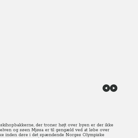
 skihopbakkerne, der troner højt over byen er der ikke
ven og søen Mjøsa er til gengæld ved at løbe over
trække inden døre i det spændende Norges Olympiske