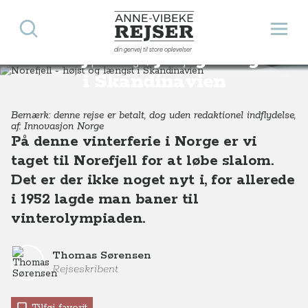
Søg
Åbn 
Anne-Vibeke Rejser
din genvej til store oplevelser
Norefjell - højst og længst
Destinationer
Europa
Norge
Norefjell - højst og længst i Skandinavien
i Skandinavien
Bemærk: denne rejse er betalt, dog uden redaktionel indflydelse,
af: Innovasjon Norge
På denne vinterferie i Norge er vi
taget til Norefjell for at løbe slalom.
Det er der ikke noget nyt i, for allerede
i 1952 lagde man baner til
vinterolympiaden.
Thomas Sørensen
Rejseskribent