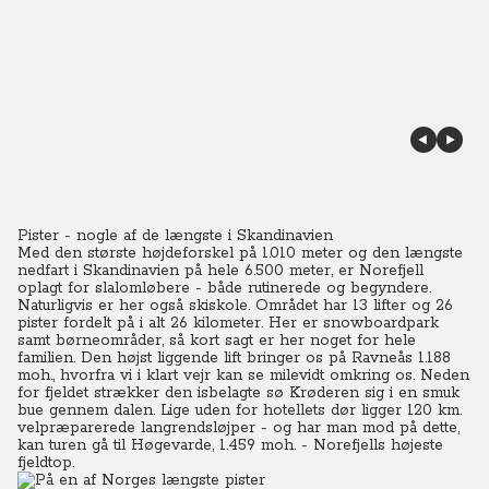
Pister - nogle af de længste i Skandinavien
Med den største højdeforskel på 1.010 meter og den længste
nedfart i Skandinavien på hele 6.500 meter, er Norefjell
oplagt for slalomløbere - både rutinerede og begyndere.
Naturligvis er her også skiskole. Området har 13 lifter og 26
pister fordelt på i alt 26 kilometer. Her er snowboardpark
samt børneområder, så kort sagt er her noget for hele
familien. Den højst liggende lift bringer os på Ravneås 1.188
moh., hvorfra vi i klart vejr kan se milevidt omkring os. Neden
for fjeldet strækker den isbelagte sø Krøderen sig i en smuk
bue gennem dalen. Lige uden for hotellets dør ligger 120 km.
velpræparerede langrendsløjper - og har man mod på dette,
kan turen gå til Høgevarde, 1.459 moh. - Norefjells højeste
fjeldtop.