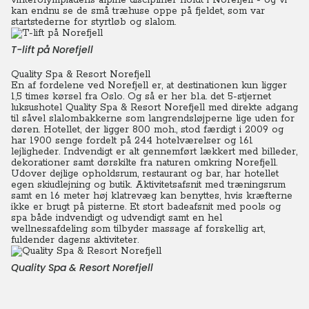
vinterolympiadens alpine discipliner holdt i Norefjell - og vi
kan endnu se de små træhuse oppe på fjeldet, som var
startstederne for styrtløb og slalom.
T-lift på Norefjell
Quality Spa & Resort Norefjell
En af fordelene ved Norefjell er, at destinationen kun ligger
1,5 times kørsel fra Oslo. Og så er her bl.a. det 5-stjernet
luksushotel Quality Spa & Resort Norefjell med direkte adgang
til såvel slalombakkerne som langrendsløjperne lige uden for
døren. Hotellet, der ligger 800 moh., stod færdigt i 2009 og
har 1900 senge fordelt på 244 hotelværelser og 161
lejligheder.
Indvendigt er alt gennemført lækkert med billeder,
dekorationer samt dørskilte fra naturen omkring Norefjell.
Udover dejlige opholdsrum, restaurant og bar, har hotellet
egen skiudlejning og butik. Aktivitetsafsnit med træningsrum
samt en 16 meter høj klatrevæg kan benyttes, hvis kræfterne
ikke er brugt på pisterne. Et stort badeafsnit med pools og
spa både indvendigt og udvendigt samt en hel
wellnessafdeling som tilbyder massage af forskellig art,
fuldender dagens aktiviteter.
Quality Spa & Resort Norefjell