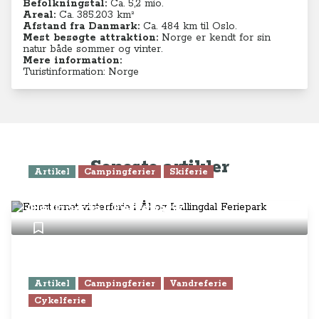
Befolkningstal:
Ca. 5,2
mio.
Areal:
Ca. 385.203 km²
Afstand fra Danmark:
Ca. 484 km til Oslo.
Mest besøgte attraktion:
Norge er kendt for sin
natur både sommer og vinter.
Mere information:
Turistinformation: Norge
Seneste artikler
Artikel
Campingferier
Skiferie
Femstjernet vinterferie i Ål og
Hallingdal Feriepark
Artikel
Campingferier
Vandreferie
Cykelferie