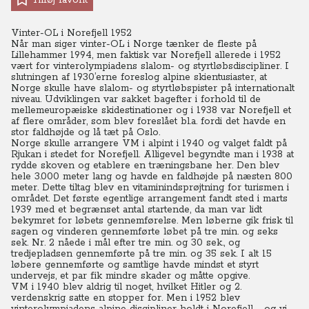
Tilføj favorit
Vinter-OL i Norefjell 1952
Når man siger vinter-OL i Norge tænker de fleste på
Lillehammer 1994, men faktisk var Norefjell allerede i 1952
vært for vinterolympiadens slalom- og styrtløbsdiscipliner. I
slutningen af 1930’erne foreslog alpine skientusiaster, at
Norge skulle have slalom- og styrtløbspister på internationalt
niveau. Udviklingen var sakket bagefter i forhold til de
mellemeuropæiske skidestinationer og i 1938 var Norefjell et
af flere områder, som blev foreslået bl.a. fordi det havde en
stor faldhøjde og lå tæt på Oslo.
Norge skulle arrangere VM i alpint i 1940 og valget faldt på
Rjukan i stedet for Norefjell. Alligevel begyndte man i 1938 at
rydde skoven og etablere en træningsbane her. Den blev
hele 3.000 meter lang og havde en faldhøjde på næsten 800
meter. Dette tiltag blev en vitaminindsprøjtning for turismen i
området.
Det første egentlige arrangement fandt sted i marts
1939 med et begrænset antal startende, da man var lidt
bekymret for løbets gennemførelse. Men løberne gik frisk til
sagen og vinderen gennemførte løbet på tre min. og seks
sek. Nr. 2 nåede i mål efter tre min. og 30 sek., og
tredjepladsen gennemførte på tre min. og 35 sek. I alt 15
løbere gennemførte og samtlige havde mindst et styrt
undervejs, et par fik mindre skader og måtte opgive.
VM i 1940 blev aldrig til noget, hvilket Hitler og 2.
verdenskrig satte en stopper for. Men i 1952 blev