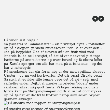
På vindblæst højfjeld
Så passerer vi Gammelsæter - en privatejet hytte - fortsætter
op på skiløjpen gennem birkeskoven indtil vi er over den -
ude på højfjeldet. Ude af skoven står en frisk vind med
isnende kulde os i ansigtet, så det bliver nødvendigt at tage
hætterne på anorakkerne op over hoved og få ekstra luffer
på.
Karola spørger om alle har mod på at fortsætte - og det
har vi naturligvis.
På sneskoene der går foran mig er der med sprittuds skrevet
Upptur - og nu ved jeg hvorfor. Det går opad. Direkte opad.
Så stejlt at jeg ikke ville kunne gøre det på ski - selv med
skifæller under. Dejligt at mærke hvorledes "kloen" under
skiskoen sikrer mig godt fæste. Vi tager retning mod den
første kant på Stuttgongkampen og da vi når et godt stykke
op på fjeldet, er det tid til frokost, netop som solen bryder
gennem skylaget.
På snesko mod toppen af Stuttgongkampen