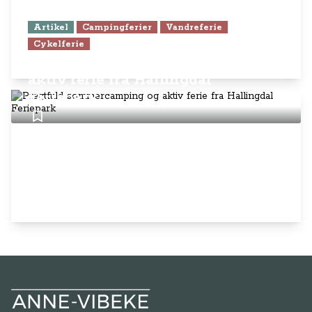
Artikel
Campingferier
Vandreferie
Cykelferie
Pragtfuld sommercamping og
aktiv ferie fra Hallingdal
Feriepark