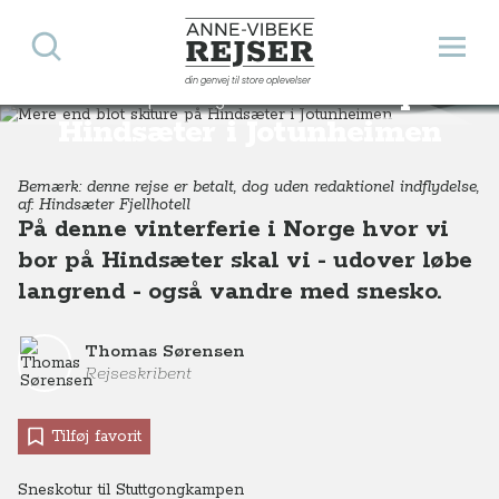
Søg
Åbn 
Anne-Vibeke Rejser
din genvej til store oplevelser
Mere end blot skiture på
Destinationer
Europa
Norge
Mere end blot skiture på Hindsæter Fjellhotell, Norge
Hindsæter i Jotunheimen
Bemærk: denne rejse er betalt, dog uden redaktionel indflydelse,
af: Hindsæter Fjellhotell
På denne vinterferie i Norge hvor vi
bor på Hindsæter skal vi - udover løbe
langrend - også vandre med snesko.
Thomas Sørensen
Rejseskribent
Tilføj favorit
Sneskotur til Stuttgongkampen