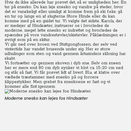
Hvis du ikke allerede har prøvet det, så er muligheden her. En
tur på snesko. Du kan leje snesko og vandre på steder, hvor
det er vanskeligt eller umuligt at komme frem på ski f.eks. gå
en tur op langs en af slugterne Store Hinde eller du kan
komme med på en guidet tur. Vi valgte det sidste. Karola, der
er medejer af Hindsæter, instruerer os i hvorledes de
moderne, meget lette snesko er indrettet og hvorledes de
spændes på vore vandrestøvler/skistøvler. Påklædningen er i
øvrigt som på en skitur.
Vi går ned over broen ved Stuttgongfossen, der selv ved
vintertide har vandet brusende under sig. Her er store
udhulinger som sten og vand gennem årtusinders slibning har
skabt.
Vi fortsætter op gennem skoven i dyb sne. Selv om sneen
her er mere end 80 cm dyb synker vi blot ca. 15-20 cm ned
og står så fast.
Vi får prøvet lidt af hvert. Bl.a. at klatre over
væltede træstammer med snesko på og forcere
klippestykker. Men grebet fra sneskoene er fast og vi
kommer alle fint igennem
Moderne snesko kan lejes fos Hindsæter