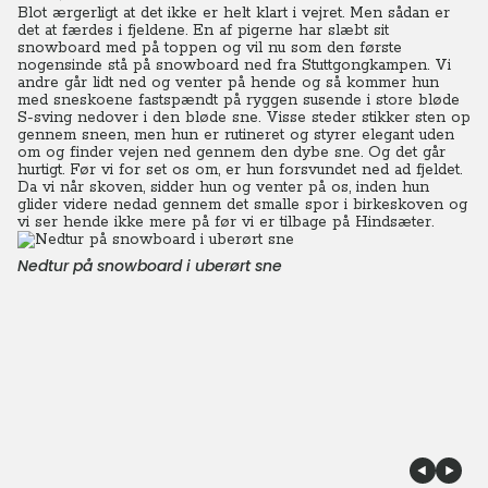
Blot ærgerligt at det ikke er helt klart i vejret. Men sådan er
det at færdes i fjeldene.
En af pigerne har
slæbt sit
snowboard med på toppen og vil nu som den første
nogensinde stå på snowboard ned fra Stuttgongkampen.
Vi
andre går lidt ned og venter på hende og så kommer hun
med sneskoene fastspændt på ryggen susende i store bløde
S-sving nedover i den bløde sne. Visse steder stikker sten op
gennem sneen, men hun er rutineret og styrer elegant uden
om og finder vejen ned gennem den dybe sne. Og det går
hurtigt. Før vi for set os om, er hun forsvundet ned ad fjeldet.
Da vi når skoven, sidder hun og venter på os, inden hun
glider videre nedad gennem det smalle spor i birkeskoven og
vi ser hende ikke mere på før vi er tilbage på Hindsæter.
Nedtur på snowboard i uberørt sne