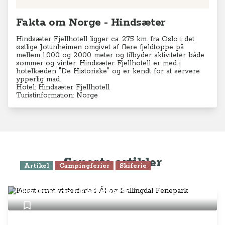
Fakta om Norge - Hindsæter
Hindsæter Fjellhotell ligger ca. 275 km. fra Oslo i det
østlige Jotunheimen omgivet af flere fjeldtoppe på
mellem 1.000 og 2.000 meter og tilbyder aktiviteter både
sommer og vinter. Hindsæter Fjellhotell er med i
hotelkæden "De Historiske" og er kendt for at servere
ypperlig mad.
Hotel:
Hindsæter Fjellhotell
Turistinformation:
Norge
Seneste artikler
Artikel
Campingferier
Skiferie
Femstjernet vinterferie i Ål og
Hallingdal Feriepark