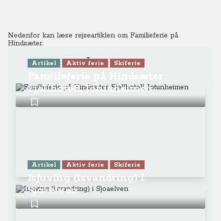
Nedenfor kan læse rejseartiklen om Familieferie på
Hindsæter.
Læs mere
Artikel
Aktiv ferie
Skiferie
Familieferie på Hindsæter
Fjellhotell, Jotunheimen
Artikel
Aktiv ferie
Skiferie
Isjuving (isvandring) i
Sjoaelven