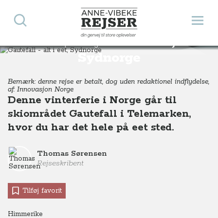
Søg
Åbn 
Anne-Vibeke Rejser
din genvej til store oplevelser
Gautefall - alt i eet,
Destinationer
Europa
Norge
Gautefall - alt i eet, Sydnorge
Sydnorge
Bemærk: denne rejse er betalt, dog uden redaktionel indflydelse,
af: Innovasjon Norge
Denne vinterferie i Norge går til
skiområdet Gautefall i Telemarken,
hvor du har det hele på eet sted.
Thomas Sørensen
Rejseskribent
Tilføj favorit
Himmerike