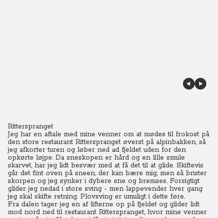
Ritterspranget
Jeg har en aftale med mine venner om at mødes til frokost på
den store restaurant Ritterspranget øverst på alpinbakken, så
jeg afkorter turen og løber ned ad fjeldet uden for den
opkørte løjpe. Da sneskopen er hård og en lille smule
skarvet, har jeg lidt besvær med at få det til at glide. Skiftevis
går det fint oven på sneen, der kan bære mig, men så brister
skorpen og jeg synker i dybere sne og bremses. Forsigtigt
glider jeg nedad i store sving - men lappevender hver gang
jeg skal skifte retning. Plovsving er umuligt i dette føre.
Fra dalen tager jeg en af lifterne op på fjeldet og glider lidt
mod nord ned til restaurant Ritterspranget, hvor mine venner