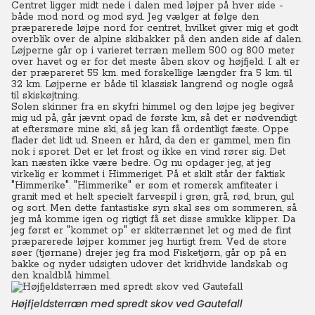
Centret ligger midt nede i dalen med løjper på hver side -
både mod nord og mod syd. Jeg vælger at følge den
præparerede løjpe nord for centret, hvilket giver mig et godt
overblik over de alpine skibakker på den anden side af dalen.
Løjperne går op i varieret terræn mellem 500 og 800 meter
over havet og er for det meste åben skov og højfjeld. I alt er
der præpareret 55 km. med forskellige længder fra 5 km. til
32 km. Løjperne er både til klassisk langrend og nogle også
til skiskøjtning.
Solen skinner fra en skyfri himmel og den løjpe jeg begiver
mig ud på, går jævnt opad de første km, så det er nødvendigt
at eftersmøre mine ski, så jeg kan få ordentligt fæste. Oppe
flader det lidt ud.
Sneen er hård, da den er gammel, men fin
nok i sporet. Det er let frost og ikke en vind rører sig. Det
kan næsten ikke være bedre. Og nu opdager jeg, at jeg
virkelig er kommet i Himmeriget. På et skilt står der faktisk
"Himmerike". "Himmerike" er som et romersk amfiteater i
granit med et helt specielt farvespil i grøn, grå, rød, brun, gul
og sort. Men dette fantastiske syn skal ses om sommeren, så
jeg må komme igen og rigtigt få set disse smukke klipper. Da
jeg først er "kommet op" er skiterrænnet let og med de fint
præparerede løjper kommer jeg hurtigt frem. Ved de store
søer (tjørnane) drejer jeg fra mod Fisketjørn, går op på en
bakke og nyder udsigten udover det kridhvide landskab og
den knaldblå himmel.
Højfjeldsterræn med spredt skov ved Gautefall