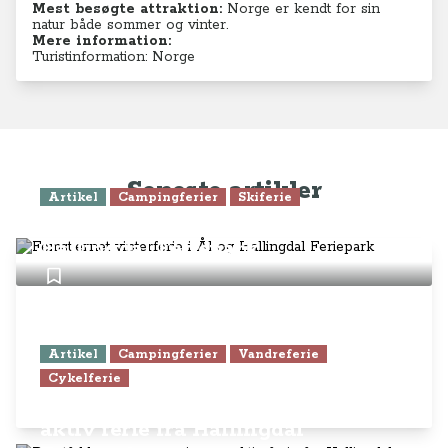
Mest besøgte attraktion:
Norge er kendt for sin
natur både sommer og vinter.
Mere information:
Turistinformation: Norge
Seneste artikler
Artikel
Campingferier
Skiferie
Femstjernet vinterferie i Ål og
Hallingdal Feriepark
Artikel
Campingferier
Vandreferie
Cykelferie
Pragtfuld sommercamping og
aktiv ferie fra Hallingdal