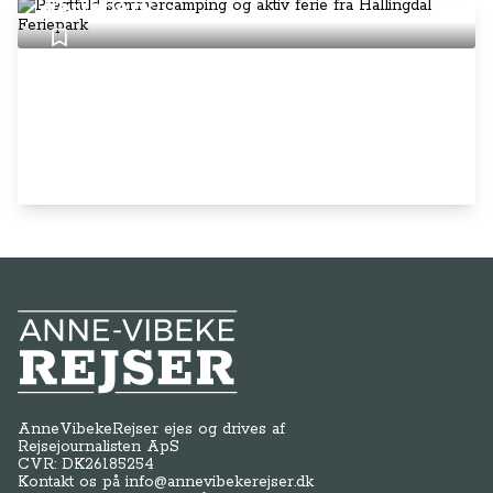
Feriepark
Anne-Vibeke Rejser
AnneVibekeRejser ejes og drives af
Rejsejournalisten ApS
CVR: DK
26185254
Kontakt os på
info@annevibekerejser.dk