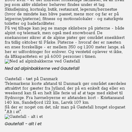
2.000 kvm. - er der indrettet forskellige faciliteter, så alt hvad
jeg som aktiv skiløber behøver findes under ét tag.
Skiudlejning, kortsalg, butik, restaurant, legerum/børnestue
(hvor de mindste kan blive passet, mens mor og far er på
løjperne/pisterne), fitness og motionslokaler - og naturligvis
toiletter og badefaciliteter.
På vej tilbage kan jeg se mange skiløbere på pisterne - både
alpint og telemark, men også med snowboard.
De
snekanoner sikrer at de alpine pister gør området snesikkert
fra tidlig oktober til Påske. Pisterne - hvoraf der er næsten
en snes forskellige - er mellem 350 og 1.200 meter lange, så
her er udfordringer for enhver. Og ventetid oplever vi ikke,
da liftkapaciteten er på 6.000 personer i timen.
Ned ad alpinbakkerne ved Gautefall
Gautefall - tæt på Danmark
Telemarkens korte afstand til Danmark gør området særdeles
attraktivt for gæster fra Jylland, der på en enkelt dag eller en
weekend kan få en helt lille ferie ud af at tage med skibet til
Sydnorge.
Fra havnebyerne er afstanden kort - Kristiansand
140 km., Sandefjord 122 km., Larvik 107 km.
Så der er noget om det, når man på Gautefall bruget sloganet
"Alt i ét".
Gautefall - alt i et