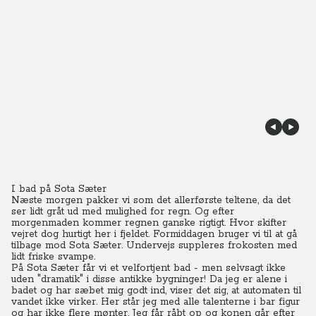
I bad på Sota Sæter
Næste morgen pakker vi som det allerførste teltene, da det
ser lidt gråt ud med mulighed for regn. Og efter
morgenmaden kommer regnen ganske rigtigt. Hvor skifter
vejret dog hurtigt her i fjeldet.
Formiddagen bruger vi til at gå
tilbage mod Sota Sæter. Undervejs suppleres frokosten med
lidt friske svampe.
På Sota Sæter får vi et velfortjent bad - men selvsagt ikke
uden "dramatik" i disse antikke bygninger! Da jeg er alene i
badet og har sæbet mig godt ind, viser det sig, at automaten til
vandet ikke virker. Her står jeg med alle talenterne i bar figur
og har ikke flere mønter. Jeg får råbt op og konen går efter