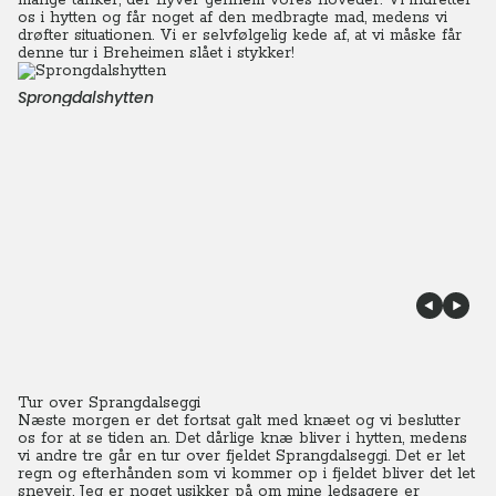
mange tanker, der flyver gennem vores hoveder. Vi indretter
os i hytten og får noget af den medbragte mad, medens vi
drøfter situationen. Vi er selvfølgelig kede af, at vi måske får
denne tur i Breheimen slået i stykker!
Sprongdalshytten
Tur over Sprangdalseggi
Næste morgen er det fortsat galt med knæet og vi beslutter
os for at se tiden an. Det dårlige knæ bliver i hytten, medens
vi andre tre går en tur over fjeldet Sprangdalseggi. Det er let
regn og efterhånden som vi kommer op i fjeldet bliver det let
snevejr.
Jeg er noget usikker på om mine ledsagere er