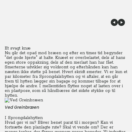
Et svagt knæ
Nu går det opad mod bræen og efter en times tid begynder
"det gode hjerte" at halte. Knæet er overbelastet, dels af hans
egen store oppakning, dels af den merlast han har fået.
Smerterne udvikler sig voldsomt og efterhånden kan han
næsten ikke støtte på benet. Hvert skridt smerter. Vi er kun et
par kilometer fra Sprongdalshytten og vi aftaler, at en går
frem til hytten lægger sin bagage og kommer tilbage for at
hjælpe de andre. I mellemtiden flyttes noget af lasten over i
en plastpose, som så håndbæres det sidste stykke op til
hytten.
Ved Greinbræen
I Sprongdalshytten
Hvad gør vi nu? Bliver benet parat til i morgen? Kan vi
fortsætte den planlagte rute? Skal vi vende om? Der er