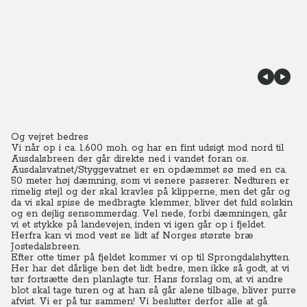
Og vejret bedres
Vi når op i ca. 1.600 moh. og har en fint udsigt mod nord til
Ausdalsbreen der går direkte ned i vandet foran os.
Ausdalsvatnet/Styggevatnet er en opdæmmet sø med en ca.
50 meter høj dæmning, som vi senere passerer.
Nedturen er
rimelig stejl og der skal kravles på klipperne, men det går og
da vi skal spise de medbragte klemmer, bliver det fuld solskin
og en dejlig sensommerdag.
Vel nede, forbi dæmningen, går
vi et stykke på landevejen, inden vi igen går op i fjeldet.
Herfra kan vi mod vest se lidt af Norges største bræ
Jostedalsbreen.
Efter otte timer på fjeldet kommer vi op til Sprongdalshytten.
Her har det dårlige ben det lidt bedre, men ikke så godt, at vi
tør fortsætte den planlagte tur. Hans forslag om, at vi andre
blot skal tage turen og at han så går alene tilbage, bliver purre
afvist. Vi er på tur sammen!
Vi beslutter derfor alle at gå