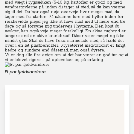
med vægt i rygsækken (5-10 kg. kartofler er godt) og med
vandrestøvlerne på, inden du tager af sted, så du kan vænne
sig til det. Du bør også nøje overveje hvor meget mad, du
tager med fra starten. På sådanne ture med hytter inden for
rækkevidde plejer jeg ikke at have mad med til mere end tre
dage og så forsyne mig undervejs i hytterne.
Den kost du
vælger, kan også veje meget forskelligt. En skive rugbrød er
tungere end en skive knækbrød! Dåser vejer meget og ikke
mindst glas. Skal du have f.eks. marmelade med, så hæld det
over i en let plastbeholder. Frysetørret mad/tørkost er langt
bedre og sundere end dåsemad, men også dyrere.
Vi er dog alle fire enige om, at det har været en god tur og at
vi er blevet rigere - på oplevelser og på erfaring.
Et par fjeldvandrere