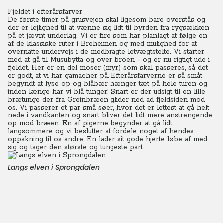
Fjeldet i efterårsfarver
De første timer på grusvejen skal ligesom bare overstås og
der er lejlighed til at vænne sig lidt til byrden fra rygsækken
på et jævnt underlag. Vi er fire som har planlagt at følge en
af de klassiske ruter i Breheimen og med mulighed for at
overnatte undervejs i de medbragte letvægtstelte. Vi starter
med at gå til Musubytta og over broen - og er nu rigtigt ude i
fjeldet. Her er en del moser (myr) som skal passeres, så det
er godt, at vi har gamacher på.
Efterårsfarverne er så småt
begyndt at lyse op og blåbær hænger tæt på hele turen og
inden længe har vi blå tunger! Snart er der udsigt til en lille
brætunge der fra Greinbræen glider ned ad fjeldsiden mod
os. Vi passerer et par små søer, hvor det er lettest at gå helt
nede i vandkanten og snart bliver det lidt mere anstrengende
op mod bræen. En af pigerne begynder at gå lidt
langsommere og vi beslutter at fordele noget af hendes
oppakning til os andre. En lader sit gode hjerte løbe af med
sig og tager den største og tungeste part.
Langs elven i Sprongdalen