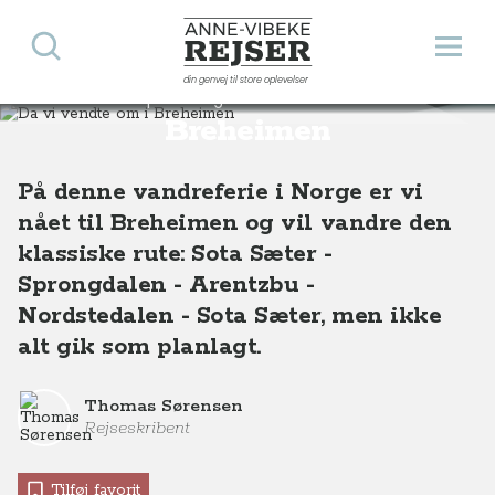
Søg
Åbn 
Anne-Vibeke Rejser
din genvej til store oplevelser
Da vi vendte om i
Destinationer
Europa
Norge
Da vi vendte om i Breheimen, Norge
Breheimen
På denne vandreferie i Norge er vi
nået til Breheimen og vil vandre den
klassiske rute: Sota Sæter -
Sprongdalen - Arentzbu -
Nordstedalen - Sota Sæter, men ikke
alt gik som planlagt.
Thomas Sørensen
Rejseskribent
Tilføj favorit