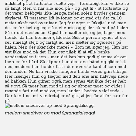
indstillet på at fortsætte i dette vejr - foreløbigt kan vi ikke se
så langt. Men vi har alle mod på - og lyst til - at fortsætte og
det varer heldigvis ikke længe, inden solen bryder gennem
skylaget.
Vi passerer lidt is-foner og et sted går det ca. 10
meter skråt ned over isen. Jeg førsøger at "skøjte" ned, men
det er for iset og jeg må sætte mig og glider så ned på halen.
Så er det næstes tur. Også hun sætter sig og jeg tager imod
hende, da hun kommer glidende. Sidste person synes at det
ser rimeligt stejlt og farligt ud, men sætter sig ligeledes på
halen. Men der sker ikke mere? - Kom nu, siger jeg. Hun har
vist ikke mod på det! Hun gør tilløb til at ville banke
vandrestøvlen i isen - men det kan hun godt glemme alt om.
Isen er for hård. Så slipper hun den ene hånd og glider lidt
ned, medens hun holder fast i den øverste kant af isen med
den anden. Nu kan vi ikke længere holde vores grin tilbage.
Her hænger hun og fægter med den ene arm halvvejs nede
ad bakken. Hun griner også, men synes vist ikke det er helt
så sjovt.
Så tager hun mod til sig og slipper taget og glider i
rasende fart ned mod os, men lander i bedste velgående. -
Der kan I se, mit vandretøj er så glat, at jeg får al for stor fart
på!
mellem snedriver op mod Sprangdalseggi