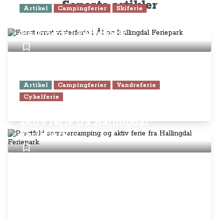
Seneste artikler
Artikel
Campingferier
Skiferie
Femstjernet vinterferie i Ål og
Hallingdal Feriepark
Artikel
Campingferier
Vandreferie
Cykelferie
Pragtfuld sommercamping og
aktiv ferie fra Hallingdal
Feriepark