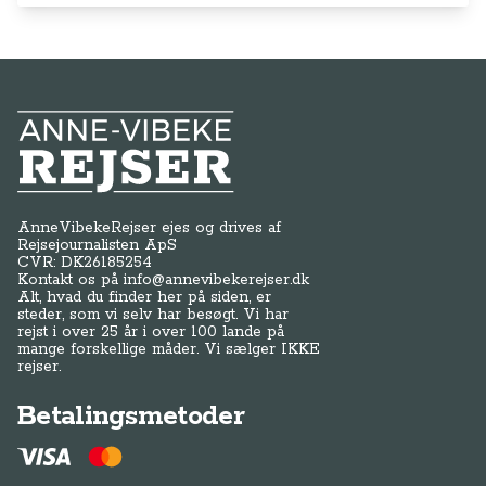
Anne-Vibeke Rejser
AnneVibekeRejser ejes og drives af
Rejsejournalisten ApS
CVR: DK
26185254
Kontakt os på
info@annevibekerejser.dk
Alt, hvad du finder her på siden, er
steder, som vi selv har besøgt. Vi har
rejst i over 25 år i over 100 lande på
mange forskellige måder. Vi sælger IKKE
rejser.
Betalingsmetoder