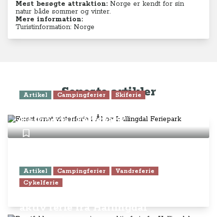
Mest besøgte attraktion:
Norge er kendt for sin
natur både sommer og vinter.
Mere information:
Turistinformation: Norge
Seneste artikler
Artikel
Campingferier
Skiferie
Femstjernet vinterferie i Ål og
Hallingdal Feriepark
Artikel
Campingferier
Vandreferie
Cykelferie
Pragtfuld sommercamping og
aktiv ferie fra Hallingdal