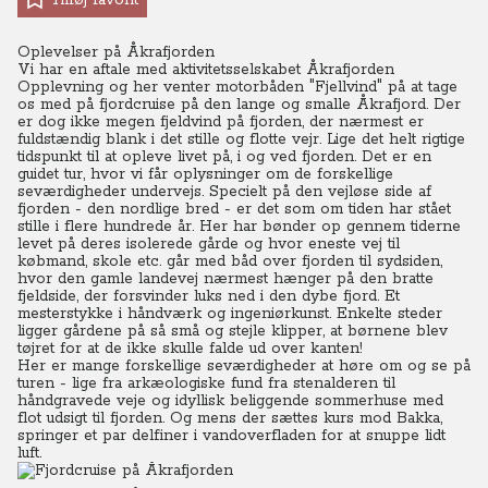
Tilføj favorit
Oplevelser på Åkrafjorden
Vi har en aftale med aktivitetsselskabet Åkrafjorden
Opplevning og her venter motorbåden "Fjellvind" på at tage
os med på fjordcruise på den lange og smalle Åkrafjord. Der
er dog ikke megen fjeldvind på fjorden, der nærmest er
fuldstændig blank i det stille og flotte vejr. Lige det helt rigtige
tidspunkt til at opleve livet på, i og ved fjorden. Det er en
guidet tur, hvor vi får oplysninger om de forskellige
seværdigheder undervejs. Specielt på den vejløse side af
fjorden - den nordlige bred - er det som om tiden har stået
stille i flere hundrede år. Her har bønder op gennem tiderne
levet på deres isolerede gårde og hvor eneste vej til
købmand, skole etc. går med båd over fjorden til sydsiden,
hvor den gamle landevej nærmest hænger på den bratte
fjeldside, der forsvinder luks ned i den dybe fjord. Et
mesterstykke i håndværk og ingeniørkunst.
Enkelte steder
ligger gårdene på så små og stejle klipper, at børnene blev
tøjret for at de ikke skulle falde ud over kanten!
Her er mange forskellige seværdigheder at høre om og se på
turen - lige fra arkæologiske fund fra stenalderen til
håndgravede veje og idyllisk beliggende sommerhuse med
flot udsigt til fjorden.
Og mens der sættes kurs mod Bakka,
springer et par delfiner i vandoverfladen for at snuppe lidt
luft.