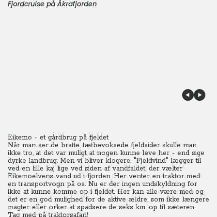
Fjordcruise på Åkrafjorden
Eikemo - et gårdbrug på fjeldet
Når man ser de bratte, tætbevoksede fjeldsider skulle man
ikke tro, at det var muligt at nogen kunne leve her - end sige
dyrke landbrug. Men vi bliver klogere.
"Fjeldvind" lægger til
ved en lille kaj lige ved siden af vandfaldet, der vælter
Eikemoelvens vand ud i fjorden. Her venter en traktor med
en transportvogn på os. Nu er der ingen undskyldning for
ikke at kunne komme op i fjeldet. Her kan alle være med og
det er en god mulighed for de aktive ældre, som ikke længere
magter eller orker at spadsere de seks km. op til sæteren.
Tag med på traktorsafari!