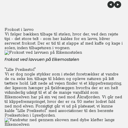
Frokost i lavvo
Vi følger bækken tilbage til stølen, hvor der, ved den rejste
tipi - det store telt - som her kaldes for en lavvu, bliver
serveret frokost.
Der er tid til at slappe af med kaffe og kage i
solen, inden tilbageturen i vognen.
Frokost ved lavvuen på Eikemostølen
"Lille Preikestol"
Vi er dog nogle stykker som i stedet foretrækker at vandre
de ca. seks km. tilbage til båden og opleve naturen på lidt
tættere hold.
Lidt nede ad vejen finder vi et klippefremspring,
der ligesom hænger på fjeldvæggen hvorfra der er en helt
vidunderlig udsigt til et af de mange vandfald som
Eikemoelven har på sin vej ned mod Åkrafjorden.
Vi går ned
til klippefremspringet, hvor der er ca. 50 meter lodret fald
ned mod elven. Forsigtigt går vi ud på plateauet, vi kunne
kalde "Lille Preikestol" med associationer til den berømte
Preikestolen i Lysefjorden.