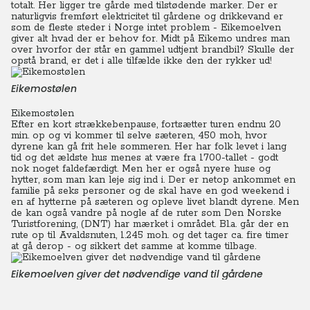
totalt. Her ligger tre gårde med tilstødende marker.
Der er
naturligvis fremført elektricitet til gårdene og drikkevand er
som de fleste steder i Norge intet problem - Eikemoelven
giver alt hvad der er behov for. Midt på Eikemo undres man
over hvorfor der står en gammel udtjent brandbil? Skulle der
opstå brand, er det i alle tilfælde ikke den der rykker ud!
Eikemostølen
Eikemostølen
Efter en kort strækkebenpause, fortsætter turen endnu 20
min. op og vi kommer til selve sæteren, 450 moh, hvor
dyrene kan gå frit hele sommeren. Her har folk levet i lang
tid og det ældste hus menes at være fra 1700-tallet - godt
nok noget faldefærdigt. Men her er også nyere huse og
hytter, som man kan leje sig ind i. Der er netop ankommet en
familie på seks personer og de skal have en god weekend i
en af hytterne på sæteren og opleve livet blandt dyrene.
Men
de kan også vandre på nogle af de ruter som Den Norske
Turistforening, (DNT) har mærket i området. Bl.a. går der en
rute op til Avaldsnuten, 1.245 moh. og det tager ca. fire timer
at gå derop - og sikkert det samme at komme tilbage.
Eikemoelven giver det nødvendige vand til gårdene