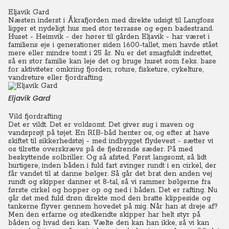
Eljavik Gard
Næsten inderst i Åkrafjorden med direkte udsigt til Langfoss
ligger et nydeligt hus med stor terrasse og egen badestrand.
Huset - Heimvik - der hører til gården Eljavik - har været i
familiens eje i generationer siden 1600-tallet, men havde stået
mere eller mindre tomt i 25 år.
Nu er det smagfuldt indrettet,
så en stor familie kan leje det og bruge huset som f.eks. base
for aktiviteter omkring fjorden; roture, fisketure, cykelture,
vandreture eller fjordrafting.
Eljavik Gard
Vild fjordrafting
Det er vildt. Det er voldsomt. Det giver sug i maven og
vandsprøjt på tøjet. En RIB-båd henter os, og efter at have
skiftet til sikkerhedstøj - med indbygget flydevest - sætter vi
os tilrette overskrævs på de fjedrende sæder. På med
beskyttende solbriller. Og så afsted.
Først langsomt, så lidt
hurtigere, inden båden i fuld fart svinger rundt i en cirkel, der
får vandet til at danne bølger. Så går det brat den anden vej
rundt og skipper danner et 8-tal, så vi rammer bølgerne fra
første cirkel og hopper op og ned i båden. Det er rafting. Nu
går det med fuld drøn direkte mod den bratte klippeside og
tankerne flyver gennem hovedet på mig. Når han at dreje af?
Men den erfarne og stedkendte skipper har helt styr på
båden og hvad den kan. Vælte den kan han ikke, så vi kan