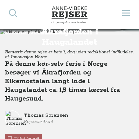
Søg
Åbn 
Anne-Vibeke Rejser
Aktiviteter på
din genvej til store oplevelser
Destinationer
Europa
Norge
Aktiviteter på Åkrafjorden i Haugalandet, Vestnorge
Åkrafjorden i
Haugalandet
Bemærk: denne rejse er betalt, dog uden redaktionel indflydelse,
af: Innovasjon Norge
På denne kør-selv ferie i Norge
besøger vi Åkrafjorden og
Eikemostølen langt inde i
Haugalandet ca. 1,5 times kørsel fra
Haugesund.
Thomas Sørensen
Rejseskribent