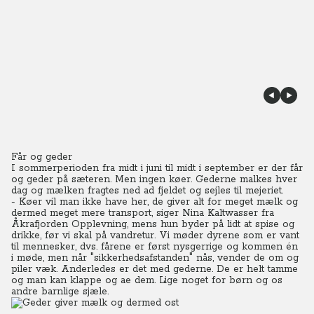
Får og geder
I sommerperioden fra midt i juni til midt i september er der får
og geder på sæteren. Men ingen køer. Gederne malkes hver
dag og mælken fragtes ned ad fjeldet og sejles til mejeriet.
- Køer vil man ikke have her, de giver alt for meget mælk og
dermed meget mere transport, siger Nina Kaltwasser fra
Åkrafjorden Opplevning, mens hun byder på lidt at spise og
drikke, før vi skal på vandretur.
Vi møder dyrene som er vant
til mennesker, dvs. fårene er først nysgerrige og kommen én
i møde, men når "sikkerhedsafstanden" nås, vender de om og
piler væk. Anderledes er det med gederne. De er helt tamme
og man kan klappe og ae dem. Lige noget for børn og os
andre barnlige sjæle.