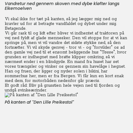
Vandretur ned gennem skoven med dybe kløfter langs
Eikemoelven
Vi skal ikke for tæt på kanten, så jeg lægger mig ned og
kravler ud for at betragte vandfaldet og dybet under mig.
Betagende.
Vi går rask til og lidt efter bliver vi indhentet af traktoren på
vej ned fyldt af glade mennesker. Den vil stoppe for at vi kan
springe på, men vi vil vandre det sidste stykke ned, så den
fortsætter. Vi vil skyde genvej - tror vi - og "forvilder" os ad
den gamle vej ned til et ensomt beliggende hus "Tøsse", hvor
grunden er indhegnet med bratte klipper omkring, så vi
nærmest ender i en blindgyde. En mand fra huset har set
vores trængsler og vinker os gennem sin havelåge i hegnet.
Han og fruen, der ligger og nyder solen i bikini, har
sommerhus her, men er fra Bergen. Vi får kun en kort snak
med dem, for motorbåden nedenfor går præcis.
Et godt råd: Bliv på grusstien hele vejen ned til fjorden og
undgå svinkeærinder.
På kanten af "Den Lille Preikestol"