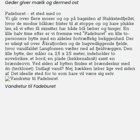
Geder giver mælk og dermed ost
Fadeburet - et sted med ro
Vi går over flere moser og op på bagsiden af Stakkstødfjellet,
hvor de modne blåbær frister til at stoppe op og bare plukke
løs, så vi efter få minutter har både blå læber og tunger. En
lille halv time efter er vi fremme ved "Fadeburet" en lille to-
personers hytte med en aldeles fortræffelig beliggenhed. Der
er udsigt ud over Åkrafjorden og de bagvedliggende fjelde,
hvor vandfaldet Langfossen vælter ned ad fjeldvæggen.
Den
lille hytte, der måler ca. 2,5 x 2,5 meter, indeholder to
sovebrikse, et bord, en plade (køkkenafsnit) samt en
brændeovn. Ved siden af hytten findes et brændeskur med
do (tørkloset). Indlagt vand? Nej, bækken løber lige ved siden
af. Det ideelle sted for to som bare vil være sig selv.
Vandretur til Fadeburet