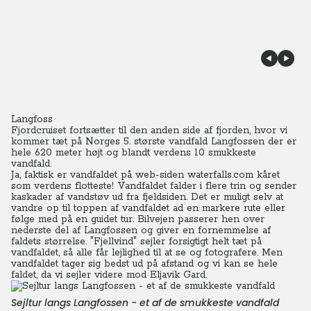
Langfoss
Fjordcruiset fortsætter til den anden side af fjorden, hvor vi
kommer tæt på Norges 5. største vandfald Langfossen der er
hele 620 meter højt og blandt verdens 10 smukkeste
vandfald.
Ja, faktisk er vandfaldet på web-siden waterfalls.com kåret
som verdens flotteste! Vandfaldet falder i flere trin og sender
kaskader af vandstøv ud fra fjeldsiden.
Det er muligt selv at
vandre op til toppen af vandfaldet ad en markere rute eller
følge med på en guidet tur. Bilvejen passerer hen over
nederste del af Langfossen og giver en fornemmelse af
faldets størrelse. "Fjellvind" sejler forsigtigt helt tæt på
vandfaldet, så alle får lejlighed til at se og fotografere. Men
vandfaldet tager sig bedst ud på afstand og vi kan se hele
faldet, da vi sejler videre mod Eljavik Gard.
Sejltur langs Langfossen - et af de smukkeste vandfald