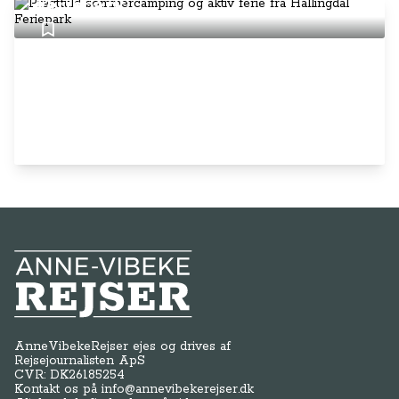
Feriepark
Anne-Vibeke Rejser
AnneVibekeRejser ejes og drives af
Rejsejournalisten ApS
CVR: DK
26185254
Kontakt os på
info@annevibekerejser.dk