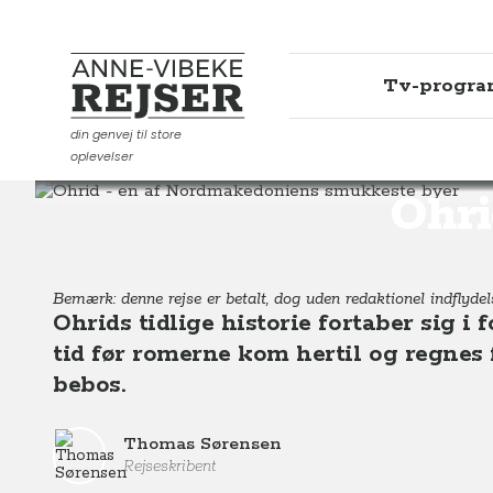
Tv-progr
Anne-Vibeke Rejser
din genvej til store
oplevelser
Destinationer
Europa
Nordmakedonien
Ohrid -
Ohri
Bemærk: denne rejse er betalt, dog uden redaktionel indflydels
Ohrids tidlige historie fortaber sig i
tid før romerne kom hertil og regnes 
bebos.
Thomas Sørensen
Rejseskribent