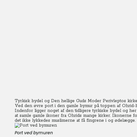
Tyrkisk bydel og Den hellige Guds Moder Perivleptos kirk
Ved den øvre port i den gamle bymur på toppen af Ohrid-bj
Indenfor ligger noget af den tidligere tyrkiske bydel og he
at samle gamle ikoner fra Ohrids mange kirker. Ikonerne fore
det ikke lykkedes muslimerne at få fingrene i og ødelægge.
Port ved bymuren