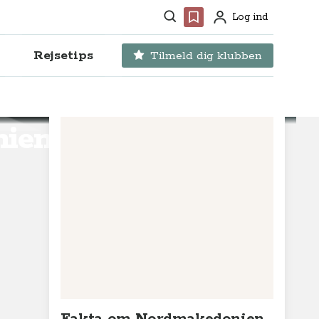
Søg
Favoritter
Log ind
Profil
Rejsetips
Tilmeld dig klubben
niens