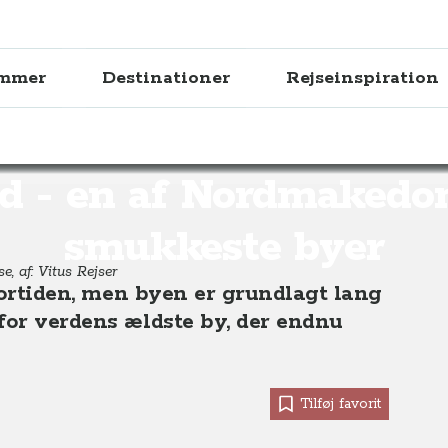
ammer
Destinationer
Rejseinspiration
 en af Nordmakedoniens smukkeste byer
d - en af Nordmakedo
smukkeste byer
e, af: Vitus Rejser
 fortiden, men byen er grundlagt lang
for verdens ældste by, der endnu
Tilføj favorit