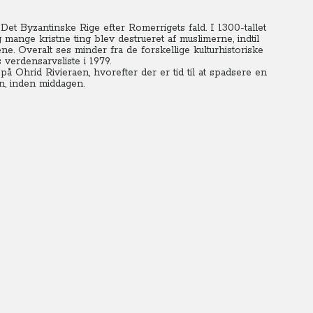
et Byzantinske Rige efter Romerrigets fald. I 1300-tallet
nge kristne ting blev destrueret af muslimerne, indtil
ene. Overalt ses minder fra de forskellige kulturhistoriske
erdensarvsliste i 1979.
 på Ohrid Rivieraen, hvorefter der er tid til at spadsere en
n, inden middagen.