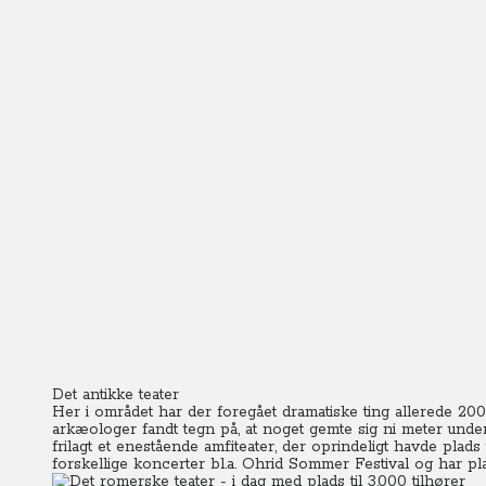
Det antikke teater
Her i området har der foregået dramatiske ting allerede 200 å
arkæologer fandt tegn på, at noget gemte sig ni meter under
frilagt et enestående amfiteater, der oprindeligt havde plads t
forskellige koncerter bl.a. Ohrid Sommer Festival og har plad