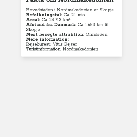
Fakta om Nordmakedonien
Hovedstaden i Nordmakedonien er Skopje.
Befolkningstal:
Ca. 2,1 mio.
Areal:
Ca. 25.713
km²
Afstand fra Danmark:
Ca. 1.653 km. til
Skopje
Mest besøgte attraktion:
Ohridsøen.
Mere information:
Rejsebureau: Vitus Rejser
Turistinformation: Nordmakedonien