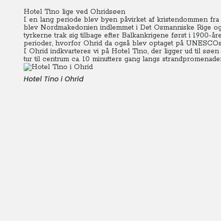
Hotel Tino lige ved Ohridsøen
I en lang periode blev byen påvirket af kristendommen fra D
blev Nordmakedonien indlemmet i Det Osmanniske Rige og ma
tyrkerne trak sig tilbage efter Balkankrigene først i 1900-år
perioder, hvorfor Ohrid da også blev optaget på UNESCOs v
I Ohrid indkvarteres vi på Hotel Tino, der ligger ud til søen
tur til centrum ca. 10 minutters gang langs strandpromenade
Hotel Tino i Ohrid