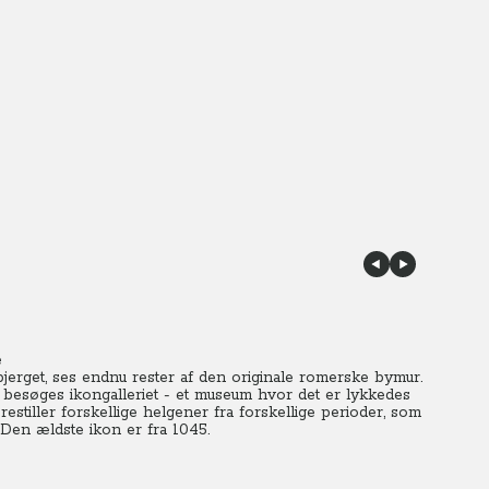
e
erget, ses endnu rester af den originale romerske bymur.
r besøges ikongalleriet - et museum hvor det er lykkedes
stiller forskellige helgener fra forskellige perioder, som
 Den ældste ikon er fra 1045.