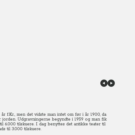
r f.Kr., men det vidste man intet om før i år 1900, da
 jorden.
Udgravningerne begyndte i 1959 og man fik
il 6.000 tilskuere.
I dag benyttes det antikke teater til
s til 3.000 tilskuere.