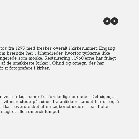
os fra 1295 med fresker overalt i kirkerummet. Engang
 som brændte her i århundreder, hvorfor tyrkerne ikke
gerede som moské. Restaurering i 1960'erne har frilagt
f de smukkeste kirker i Ohrid og omegn, der har
dt at fotografere i kirken.
eau frilagt ruiner fra forskellige perioder.
Det siges, at
 vil man støde på ruiner fra antikken. Landet har da også
ilika - overdækket af en tagkonstruktion - har flotte
ilagt et lille romersk tempel.