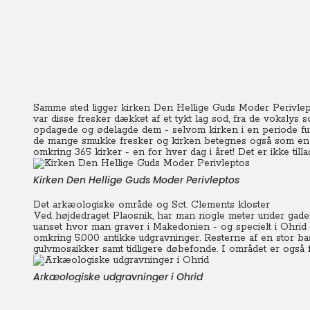
Samme sted ligger kirken Den Hellige Guds Moder Perivlept
var disse fresker dækket af et tykt lag sod, fra de vokslys
opdagede og ødelagde dem - selvom kirken i en periode fun
de mange smukke fresker og kirken betegnes også som en a
omkring 365 kirker - en for hver dag i året! Det er ikke tilla
Kirken Den Hellige Guds Moder Perivleptos
Det arkæologiske område og Sct. Clements kloster
Ved højdedraget Plaosnik, har man nogle meter under gadeniv
uanset hvor man graver i Makedonien - og specielt i Ohrid -
omkring 5.000 antikke udgravninger. Resterne af en stor bas
gulvmosaikker samt tidligere døbefonde. I området er også fr
Arkæologiske udgravninger i Ohrid