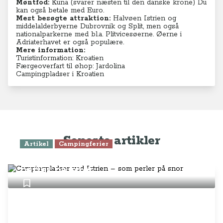
Møntfod:
Kuna (svarer næsten til den danske krone) Du
kan også betale med Euro.
Mest besøgte attraktion:
Halvøen Istrien og
middelalderbyerne
Dubrovnik og Split, men også
nationalparkerne med bl.a.
Plitvicesøerne. Øerne i
Adriaterhavet er også populære.
Mere information:
Turistinformation: Kroatien
Færgeoverfart til øhop: Jardolina
Campingpladser i Kroatien
Seneste artikler
Artikel
Campingferier
Campingpladser ved Istrien – som
perler på snor