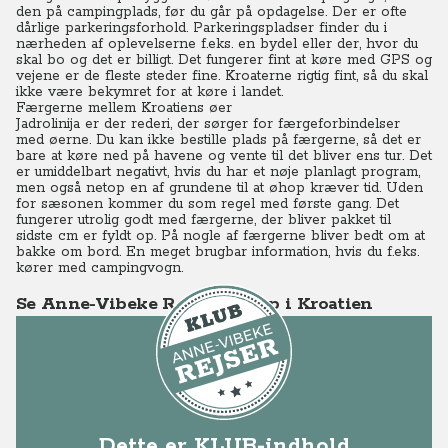
den på campingplads, før du går på opdagelse. Der er ofte
dårlige parkeringsforhold. Parkeringspladser finder du i
nærheden af oplevelserne f.eks. en bydel eller der, hvor du
skal bo og det er billigt. Det fungerer fint at køre med GPS og
vejene er de fleste steder fine. Kroaterne rigtig fint, så du skal
ikke være bekymret for at køre i landet.
Færgerne mellem Kroatiens øer
Jadrolinija er der rederi, der sørger for færgeforbindelser
med øerne. Du kan ikke bestille plads på færgerne, så det er
bare at køre ned på havene og vente til det bliver ens tur. Det
er umiddelbart negativt, hvis du har et nøje planlagt program,
men også netop en af grundene til at øhop kræver tid. Uden
for sæsonen kommer du som regel med første gang. Det
fungerer utrolig godt med færgerne, der bliver pakket til
sidste cm er fyldt op. På nogle af færgerne bliver bedt om at
bakke om bord. En meget brugbar information, hvis du f.eks.
kører med campingvogn.
Se Anne-Vibeke Rejser - Øhop i Kroatien
Dette er KLUB-indhold