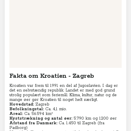
Fakta om Kroatien - Zagreb
Kroatien var frem til 1991 en del af Jugoslavien. I dag er
det en selvstændig republik. Landet er med god grund
utrolig populært som feriemål. Klima, kultur, natur og de
mange øer gør Kroatien til noget helt særligt.
Hovedstad:
Zagreb
Befolkningstal:
Ca. 4,1
mio.
Areal:
Ca. 56.594 km²
Kyststrækning og antal øer:
5.790 km og 1200 øer
Afstand fra Danmark:
Ca. 1.450 til Zagreb (fra
Padborg)