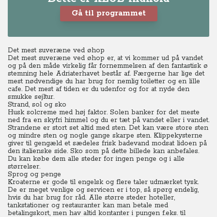
Gå til programmet
Det mest suveræne ved øhop
Det mest suveræne ved øhop er, at vi kommer ud på vandet
og på den måde virkelig får fornemmelsen af den fantastisk ø
stemning hele Adriaterhavet består af. Færgerne har lige det
mest nødvendige du har brug for nemlig toiletter og en lille
cafe. Det mest af tiden er du udenfor og for at nyde den
smukke sejltur.
Strand, sol og sko
Husk solcreme med høj faktor. Solen banker for det meste
ned fra en skyfri himmel og du er tæt på vandet eller i vandet.
Strandene er stort set altid med sten. Det kan være store sten
og mindre sten og nogle gange skarpe sten.
Klippekysterne
giver til gengæld et sædeles frisk badevand modsat lidoen på
den italienske side. Sko som på dette billede kan anbefales.
Du kan købe dem alle steder for ingen penge og i alle
størrelser.
Sprog og penge
Kroaterne er gode til engelsk og flere taler udmærket tysk.
De er meget venlige og servicen er i top, så spørg endelig,
hvis du har brug for råd. Alle større steder hoteller,
tankstationer og restauranter kan man betale med
betalingskort, men hav altid kontanter i pungen f.eks. til