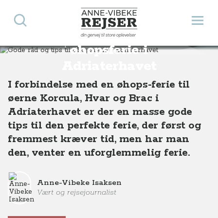
Søg
Åbn 
Anne-Vibeke Rejser
Gode råd og tips til
din genvej til store oplevelser
Destinationer
Europa
Kroatien
Gode råd og tips til øhopsferie i Adriaterhavet
øhopsferie i
Adriaterhavet
I forbindelse med en øhops-ferie til
øerne Korcula, Hvar og Brac i
Adriaterhavet er der en masse gode
tips til den perfekte ferie, der først og
fremmest kræver tid, men har man
den, venter en uforglemmelig ferie.
Anne-Vibeke Isaksen
Vært og rejsejournalist