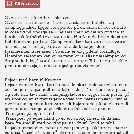
Tilføj favorit
Overnatning på de kroatiske øer
Overnatningsstederne så som pensionater, hoteller og
campingpladser ligger som perler på en snor, så det er bare
at køre ud på opdagelse. I højsæsonen er det en god ide at
booke på forhånd f.eks. via nettet. Her kan du bruge de store
hotelbooking portaler. Campingpladser kan være lidt svære
at finde på nettet, og kræver ofte du besøger deres
hjemmesider hver især. Priserne er dog yderst fornuftige.
Udenfor sæsonen kan du sagtens køre efter næsetippen og
droppe ind der, hvor du gerne vil stoppe. Vil du gerne tjekke
priser undervejs, kan dette også gøres via nettet.
Rejser med børn til Kroatien
Rejser du med børn, kan du bestille store hotelværelser, men
det fungerer også godt med lejligheder, så du har mere plads
og selv kan lave mad. Campingpladserne ligger som perler på
en snor og er et fremragende valg for børnefamilier. Husk at
overnatningsprisen kan være lidt højere end på hotel, men til
gengæld er mange af aktiviteterne inkluderet i prisen.
Transport på egen hånd
Transport på egne hånd giver en utrolig frihed, så du kan
køre fra sted til sted og stoppe, når du vil. Smid et telt i
bagagerummet eller hægt en campingvogn på krogen, så har
du også "huset på ryggen". Kører du med campingvogn, så stil