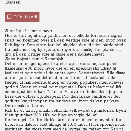
Tilføj favorit
Ø og by af samme navn
Her er tørt og utrolig goldt, men det billede forandrer sig, så
snart jeg kommer over på den vestlige side af øen, hvor byen
Rab ligger.
Den store forskel skyldes den til tider hårde vind
fra fastlandet og bjergene, der gør det umuligt for planter at
gro på den østlige side af disse øer i Adriaterhavet.
Øens højeste punkt Kamenjak
Det er en meget speciel køretur op til øens højeste punkt
Kamenjak 408 moh., hvor der er en ubeskrivelig udsigt til
fastlandet og nogle af de andre øer i Adriaterhavet.
Alle disse
øer er godt forbundet med enten broer til fastlandet eller
færger til naboøerne. Øhop er utrolig populært men kræver
god tid. Vejen er smal og meget stejl. Den er belagt med lidt
cement, så bilen kan få fæste. Autoværn findes ikke.
Jeg ser
flere der cykler op. Respekt.
For den friske vandrer er der
godt tre km til toppen fra landevejen, hvor du kan parkere.
Den smukke Rab by
Rab by er utrolig smuk, velholdt, velbevaret og historisk.
Byen
blev grundlagt 360 f.Kr. og blev en vigtig del af
Romerriget.
De fire klokketårne der er blevet et symbol for
byen kan dateres helt tilbage til 1100 tallet.
Havnepromenade,
marinaen, det store torv med de hyggelige cafeer gør Rab til