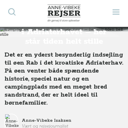
Søg
Åbn 
Anne-Vibeke Rejser
Campingferie på øen Rab
din genvej til store oplevelser
i Adriaterhavet – her
Destinationer
Europa
Kroatien
Campingferie på øen Rab i Adriaterhavet – her står tiden helt stille
står tiden helt stille
Det er en yderst besynderlig indsejling
til øen Rab i det kroatiske Adriaterhav.
På øen venter både spændende
historie, speciel natur og en
campingplads med en meget bred
sandstrand, der er helt ideel til
børnefamilier.
Anne-Vibeke Isaksen
Vært og rejsejournalist