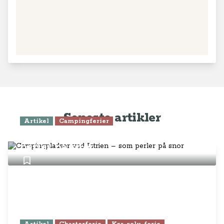
Seneste artikler
Artikel
Campingferier
Campingpladser ved Istrien – som
perler på snor