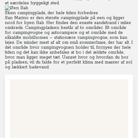
et særdeles hyggeligt sted.
Skøn campingplads, der hele tiden forbedres
San Marino er den største campingplads på øen og ligger
nord for byen Rab. Her findes den eneste sandstrand i miles
omkreds.
Campingpladsen består af to områder. Et område
for campingvogne og autocampere og et område med de
såkaldte mobilhomes – stationære campingvogne, som kan
lejes. De minder mest af alt om små sommerhuse, der har alt.
I
det område hvor campingvognen holder til, fornyes der hele
tiden og det kan ikke anbefales at bo i det ældste område,
hvor man ligger meget tæt.
Uanset hvor og hvordan du bor
på pladsen, vil du falde for et perfekt klima med masser af sol
og lækkert badevand.