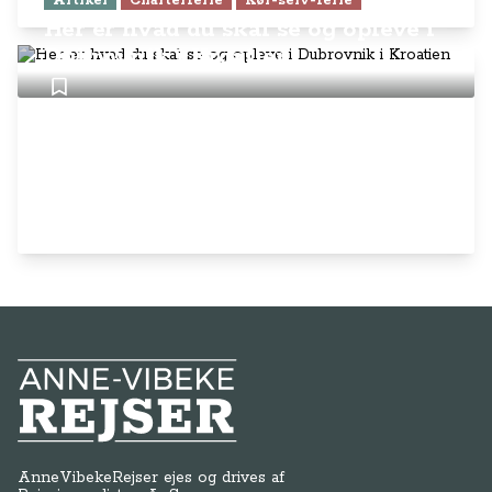
Artikel
Charterferie
Kør-selv-ferie
Her er hvad du skal se og opleve i
Dubrovnik i Kroatien
Anne-Vibeke Rejser
AnneVibekeRejser ejes og drives af