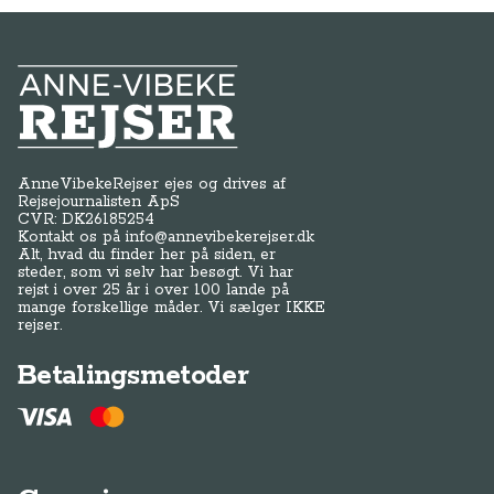
Anne-Vibeke Rejser
AnneVibekeRejser ejes og drives af
Rejsejournalisten ApS
CVR: DK
26185254
Kontakt os på
info@annevibekerejser.dk
Alt, hvad du finder her på siden, er
steder, som vi selv har besøgt. Vi har
rejst i over 25 år i over 100 lande på
mange forskellige måder. Vi sælger IKKE
rejser.
Betalingsmetoder