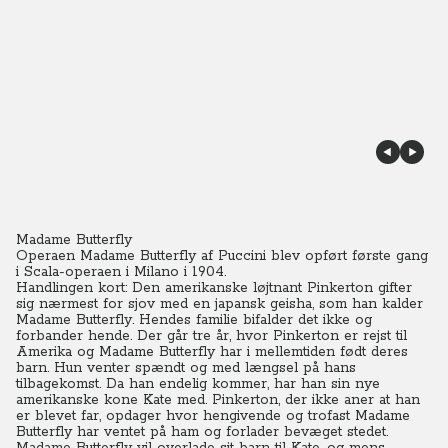
Madame Butterfly
Operaen Madame Butterfly af Puccini blev opført første gang
i Scala-operaen i Milano i 1904.
Handlingen kort: Den amerikanske løjtnant Pinkerton gifter
sig nærmest for sjov med en japansk geisha, som han kalder
Madame Butterfly. Hendes familie bifalder det ikke og
forbander hende.
Der går tre år, hvor Pinkerton er rejst til
Amerika og Madame Butterfly har i mellemtiden født deres
barn. Hun venter spændt og med længsel på hans
tilbagekomst.
Da han endelig kommer, har han sin nye
amerikanske kone Kate med. Pinkerton, der ikke aner at han
er blevet far, opdager hvor hengivende og trofast Madame
Butterfly har ventet på ham og forlader bevæget stedet.