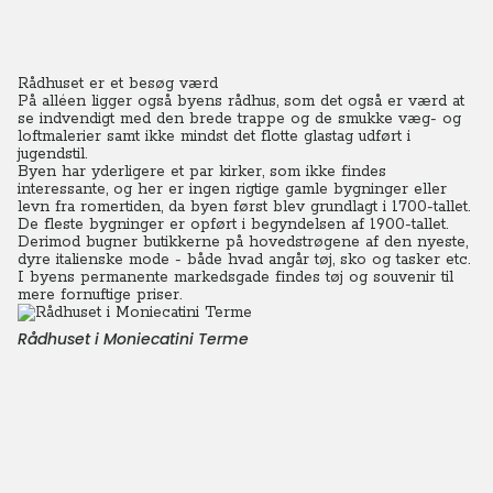
Rådhuset er et besøg værd
På alléen ligger også byens rådhus, som det også er værd at
se indvendigt med den brede trappe og de smukke væg- og
loftmalerier samt ikke mindst det flotte glastag udført i
jugendstil.
Byen har yderligere et par kirker, som ikke findes
interessante, og her er ingen rigtige gamle bygninger eller
levn fra romertiden, da byen først blev grundlagt i 1700-tallet.
De fleste bygninger er opført i begyndelsen af 1900-tallet.
Derimod bugner butikkerne på hovedstrøgene af den nyeste,
dyre italienske mode - både hvad angår tøj, sko og tasker etc.
I byens permanente markedsgade findes tøj og souvenir til
mere fornuftige priser.
Rådhuset i Moniecatini Terme