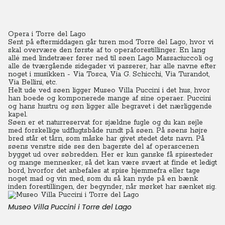
Opera i Torre del Lago
Sent på eftermiddagen går turen mod Torre del Lago, hvor vi
skal overvære den første af to operaforestillinger. En lang
allé med lindetræer fører ned til søen Lago Massaciuccoli og
alle de tværgående sidegader vi passerer, har alle navne efter
noget i musikken - Via Tosca, Via G. Schicchi, Via Turandot,
Via Bellini, etc.
Helt ude ved søen ligger Museo Villa Puccini i det hus, hvor
han boede og komponerede mange af sine operaer. Puccini
og hans hustru og søn ligger alle begravet i det nærliggende
kapel.
Søen er et naturreservat for sjældne fugle og du kan sejle
med forskellige udflugtsbåde rundt på søen. På søens højre
bred står et tårn, som måske har givet stedet dets navn.
På
søens venstre side ses den bagerste del af operascenen
bygget ud over søbredden. Her er kun ganske få spisesteder
og mange mennesker, så det kan være svært at finde et ledigt
bord, hvorfor det anbefales at spise hjemmefra eller tage
noget mad og vin med, som du så kan nyde på en bænk
inden forestillingen, der begynder, når mørket har sænket sig.
Museo Villa Puccini i Torre del Lago