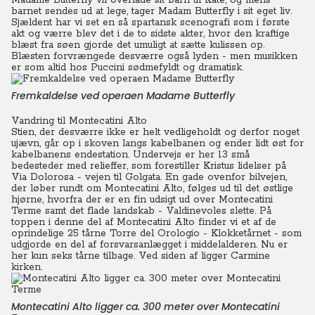
Madame Butterfly vil overlade sit barn til Kate, og mens
barnet sendes ud at lege, tager Madam Butterfly i sit eget liv.
Sjældent har vi set en så spartansk scenografi som i første
akt og værre blev det i de to sidste akter, hvor den kraftige
blæst fra søen gjorde det umuligt at sætte kulissen op.
Blæsten forvrængede desværre også lyden - men musikken
er som altid hos Puccini sødmefyldt og dramatisk.
Fremkaldelse ved operaen Madame Butterfly
Vandring til Montecatini Alto
Stien, der desværre ikke er helt vedligeholdt og derfor noget
ujævn, går op i skoven langs kabelbanen og ender lidt øst for
kabelbanens endestation. Undervejs er her 13 små
bedesteder med relieffer, som forestiller Kristus lidelser på
Via Dolorosa - vejen til Golgata. En gade ovenfor bilvejen,
der løber rundt om Montecatini Alto, følges ud til det østlige
hjørne, hvorfra der er en fin udsigt ud over Montecatini
Terme samt det flade landskab - Valdinevoles slette. På
toppen i denne del af Montecatini Alto finder vi et af de
oprindelige 25 tårne Torre del Orologio - Klokketårnet - som
udgjorde en del af forsvarsanlægget i middelalderen. Nu er
her kun seks tårne tilbage. Ved siden af ligger Carmine
kirken.
Montecatini Alto ligger ca. 300 meter over Montecatini