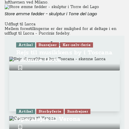
lufthavnen ved Milano.
Store ømme fødder - skulptur i Torre del Lago
Udflugt til Lucca
Mellem forestillingerne er der mulighed for at deltage i en
udflugt til Lucca - Puccinis fødeby.
Læs mere
Artikel
Busrejser
Kør-selv-ferie
Rejs til musikkens by i Toscana
- skønne Lucca
Artikel
Storbyferie
Rundrejser
Operarejse til Verona