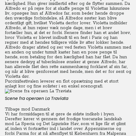
kærlighed. Hun giver imidlertid efter og de flytter sammen.
Da
Alfredo er på rejse for at skaffe penge til Violettas luksuriøse
liv, opsøges hun af Alfredos far, som beder hende droppe
den uværdige forbindelse, så Alfredos søster kan blive
ordentligt gift, hvilket Violetta derfor lover.
Violetta indbilder
Alfredo, at hun rejser væk nogle dage, men i et brev
fortæller hun, at det er forbi. Senere finder han et andet brev,
hvor Violetta er blevet indbudt til en fest i Paris og han
regner med at hendes tidligere vilde liv atter lokker hende.
Alfredo drager afsted og ser ved festen Violetta sammen med
en anden og under tumult kaster han en pose penge til
hende, som betaling for den kærlighed han har fået.
Da hun
senere dødsyg af tuberkulose ønsker at gense Alfredo, har
han allerede fået den rette sammenhæng forklaret af sin far,
og når at blive genforenet med hende, men det er for sent og
Violetta dør.
Puccinifestivalen leverer en flot opsætning med et stort
anlagt kor og fine solister i en enkel scenografi.
Scene fra operaen La Traviata
Tilbage mod Danmark
Vi har formiddagen til at gøre de sidste indkøb i byen.
Derefter kører vi
gennem det frodige toscanske landskab
mod La Specia og Det Liguriske Hav, som vi lige får et glimt
af, inden vi fortsætter ind i landet over Appenninerne og
forbi Parma for at nå aftenflyet til København fra Malpensa