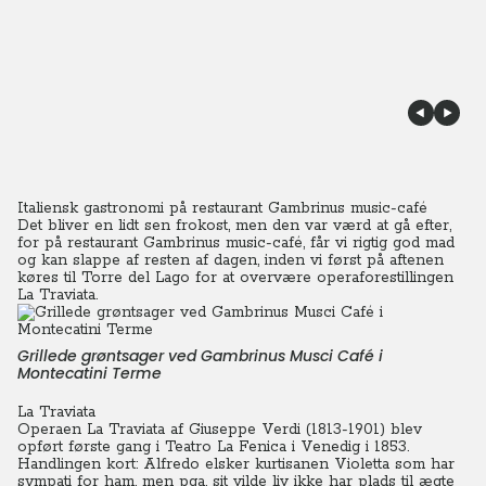
Italiensk gastronomi på restaurant Gambrinus music-café
Det bliver en lidt sen frokost, men den var værd at gå efter,
for på restaurant Gambrinus music-café, får vi rigtig god mad
og kan slappe af resten af dagen, inden vi først på aftenen
køres til Torre del Lago for at overvære operaforestillingen
La Traviata.
Grillede grøntsager ved Gambrinus Musci Café i
Montecatini Terme
La Traviata
Operaen La Traviata af Giuseppe Verdi (1813-1901) blev
opført første gang i Teatro La Fenica i Venedig i 1853.
Handlingen kort: Alfredo elsker kurtisanen Violetta som har
sympati for ham, men pga. sit vilde liv ikke har plads til ægte