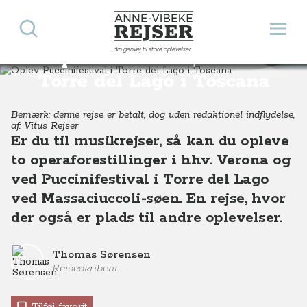
Søg
Åbn 
Anne-Vibeke Rejser
din genvej til store oplevelser
Oplev Puccinifestival i
Destinationer
Europa
Italien
Toscana
Oplev Puccinifestival i Torre del Lago i Toscana
Torre del Lago i Toscana
Bemærk: denne rejse er betalt, dog uden redaktionel indflydelse,
af: Vitus Rejser
Er du til musikrejser, så kan du opleve
to operaforestillinger i hhv. Verona og
ved Puccinifestival i Torre del Lago
ved Massaciuccoli-søen. En rejse, hvor
der også er plads til andre oplevelser.
Thomas Sørensen
Rejseskribent