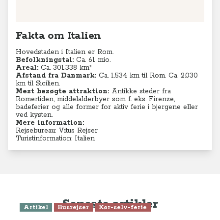
Fakta om Italien
Hovedstaden i Italien er Rom.
Befolkningstal:
Ca. 61 mio.
Areal:
Ca. 301.338 km²
Afstand fra Danmark:
Ca. 1.534 km til Rom. Ca. 2.030
km til Sicilien.
Mest besøgte attraktion:
Antikke steder fra
Romertiden, middelalderbyer som f. eks. Firenze,
badeferier og alle former for aktiv ferie i bjergene eller
ved kysten.
Mere information:
Rejsebureau: Vitus Rejser
Turistinformation: Italien
Seneste artikler
Artikel
Busrejser
Kør-selv-ferie