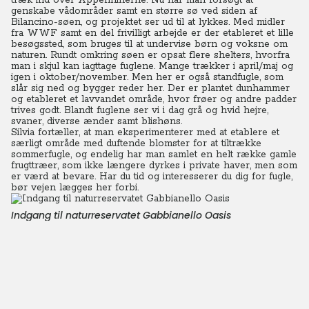
træk ind over Appenninerne. Nu har man forsøgt at
genskabe vådområder samt en større sø ved siden af
Bilancino-søen, og projektet ser ud til at lykkes. Med midler
fra WWF samt en del frivilligt arbejde er der etableret et lille
besøgssted, som bruges til at undervise børn og voksne om
naturen.
Rundt omkring søen er opsat flere shelters, hvorfra
man i skjul kan iagttage fuglene. Mange trækker i april/maj og
igen i oktober/november. Men her er også standfugle, som
slår sig ned og bygger reder her. Der er plantet dunhammer
og etableret et lavvandet område, hvor frøer og andre padder
trives godt. Blandt fuglene ser vi i dag grå og hvid hejre,
svaner, diverse ænder samt blishøns.
Silvia fortæller, at man eksperimenterer med at etablere et
særligt område med duftende blomster for at tiltrække
sommerfugle, og endelig har man samlet en helt række gamle
frugttræer, som ikke længere dyrkes i private haver, men som
er værd at bevare. Har du tid og interesserer du dig for fugle,
bør vejen lægges her forbi.
Indgang til naturreservatet Gabbianello Oasis