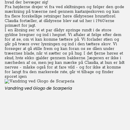
hvad der bevæger sig!
Fra højderne drejer vi fra ved skiltningen og følger den gode
mærkning på træerne ned gennem kastanjeskoven og kan
fra flere forskellige retninger høre dådyrenes brunstbrøl.
Claudia fortæller, at dådyrene blev sat ud her i 1960’erne
primært for jagt.
I en åbning ser vi et par dådyr springe rundt i de store
gyldne bregner og ind i hegnet. Vi aftaler at følge efter dem
for at se, om vi kan komme tættere på. Vi forlader stien og
går på tværs over lysningen og ind i den tættere skov. Vi
forsøger at gå stille frem og kan foran os se dåen under
træernes blade, når vi sætter os på hug. I det fjerne høres et
skud, hvis ekko gjalder gennem bakkerne. Jægeren er ikke i
nærheden af os, men jeg kan mærke på Claudia, at hun er lidt
nervøs - måske også for at fare vild - og for ikke at komme
for langt fra den markerede rute, går vi tilbage og finder
sporet igen
Vandring ved Giogo de Scarperia