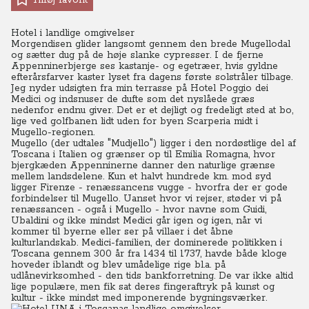
Tilføj favorit
Hotel i landlige omgivelser
Morgendisen glider langsomt gennem den brede Mugellodal
og sætter dug på de høje slanke cypresser. I de fjerne
Appenninerbjerge ses kastanje- og egetræer, hvis gyldne
efterårsfarver kaster lyset fra dagens første solstråler tilbage.
Jeg nyder udsigten fra min terrasse på Hotel Poggio dei
Medici og indsnuser de dufte som det nyslåede græs
nedenfor endnu giver. Det er et dejligt og fredeligt sted at bo,
lige ved golfbanen lidt uden for byen Scarperia midt i
Mugello-regionen.
Mugello (der udtales "Mudjello") ligger i den nordøstlige del af
Toscana i Italien og grænser op til Emilia Romagna, hvor
bjergkæden Appenninerne danner den naturlige grænse
mellem landsdelene. Kun et halvt hundrede km. mod syd
ligger Firenze - renæssancens vugge - hvorfra der er gode
forbindelser til Mugello. Uanset hvor vi rejser, støder vi på
renæssancen - også i Mugello - hvor navne som Guidi,
Ubaldini og ikke mindst Medici går igen og igen, når vi
kommer til byerne eller ser på villaer i det åbne
kulturlandskab. Medici-familien, der dominerede politikken i
Toscana gennem 300 år fra 1434 til 1737, havde både kloge
hoveder iblandt og blev umådelige rige bl.a. på
udlånevirksomhed - den tids bankforretning. De var ikke altid
lige populære, men fik sat deres fingeraftryk på kunst og
kultur - ikke mindst med imponerende bygningsværker.