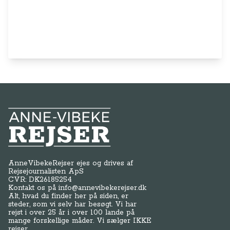
Anne-Vibeke Rejser
AnneVibekeRejser ejes og drives af
Rejsejournalisten ApS
CVR: DK
26185254
Kontakt os på
info@annevibekerejser.dk
Alt, hvad du finder her på siden, er
steder, som vi selv har besøgt. Vi har
rejst i over 25 år i over 100 lande på
mange forskellige måder. Vi sælger IKKE
rejser.