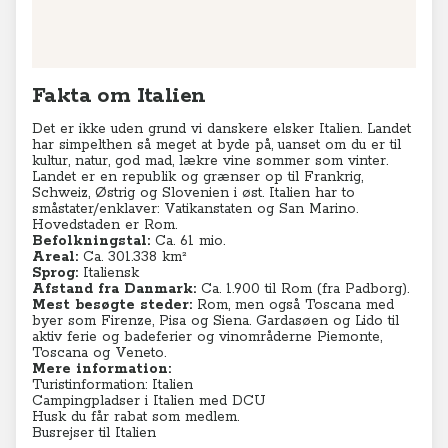
Fakta om Italien
Det er ikke uden grund vi danskere elsker Italien. Landet
har simpelthen så meget at byde på, uanset om du er til
kultur, natur, god mad, lækre vine sommer som vinter.
Landet er en republik og grænser op til Frankrig,
Schweiz, Østrig og Slovenien i øst. Italien har to
småstater/enklaver: Vatikanstaten og San Marino.
Hovedstaden er Rom.
Befolkningstal:
Ca. 61 mio.
Areal:
Ca. 301.338 km²
Sprog:
Italiensk
Afstand fra Danmark:
Ca. 1.900 til Rom (fra Padborg).
Mest besøgte steder:
Rom, men også Toscana med
byer som Firenze, Pisa og Siena. Gardasøen og Lido til
aktiv ferie og badeferier og vinområderne Piemonte,
Toscana og Veneto.
Mere information:
Turistinformation: Italien
Campingpladser i Italien med DCU
Husk du får rabat som medlem.
Busrejser til Italien