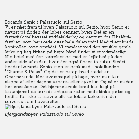
Locanda Senio i Palazzuolo sul Senio
Vi er nået frem til byen Palazzuolo sul Senio, hvor Senio er
navnet på floden der løber gennem byen. Det er en
fantastisk velbevaret middelalderby og centrum for Ubaldini-
familien, som herskede over hele dalen indtil Medici erobrede
kontrollen over området.
Vi standser ved den smukke gamle
kirke og bag kirken på højre hånd finder vi et vidunderligt
lille hotel med fem værelser og med en lejlighed på den
anden side af gaden, hvor der også findes to suiter. Stedet
hedder Locanda Senio, men er også med i hotelkæden
"Charme & Relax". Og det er netop hvad stedet er.
Charmerende. Med svømmepøl på taget, hvor man kan
slappe af efter dagens vandre- eller cykeltur! Og så er maden
her enestående. Det hjemmelavede brød bl.a. bagt på
kastanjemel, de tørrede antipasta retter med skinke, pølse og
tortilla, for ikke at nævne alle de lokale lækkerier, der
serveres som hovedretter.
Bjerglandsbyen Palazzuolo sul Senio