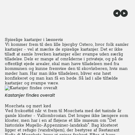
Spiselige kastanjer i læssevis
Vi kommer frem til den lille bjergby Ostero, hvor folk samler
kastanjer - vel at mærke de spiselige kastanjer.
Det er ikke
tilladt at samle hverken kastanjer eller svampe uden særlig
tilladelse. Dels er mange af områderne i privateje, og på de
offentligt ejede arealer, skal man have tilladelsen med fra
kommunen og kunne fremvise den til skovløberen, hvis man
møder ham.
Har man ikke tilladelsen, bliver ens høst
konfiskeret og man kan få en bøde. Så lad i alle tilfælde
kastanjer og svampe være.
Kastanjer findes overalt
Moscheta og mørt kød
Ved frokosttid når vi frem til Moscheta med det tusinde år
gamle kloster - Vallombrosian. Det bruges ikke længere som
kloster, men har i en af fløjene et lille museum om "Det
historiske Mugello-Appenniner-landskab". Bag klosteret
ligger et refugio (vandrehjem), der bestyres af Restaurant