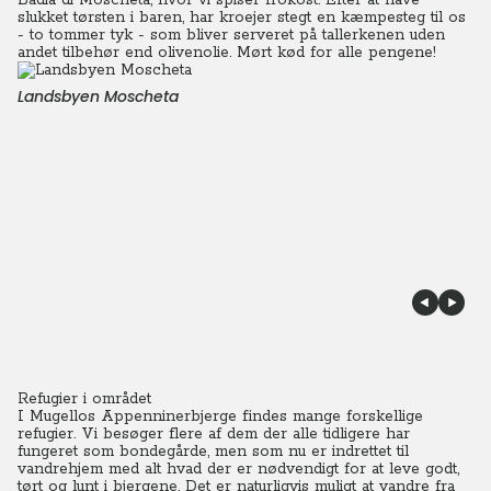
Badia di Moscheta, hvor vi spiser frokost.
Efter at have
slukket tørsten i baren, har kroejer stegt en kæmpesteg til os
- to tommer tyk - som bliver serveret på tallerkenen uden
andet tilbehør end olivenolie. Mørt kød for alle pengene!
Landsbyen Moscheta
Refugier i området
I Mugellos Appenninerbjerge findes mange forskellige
refugier. Vi besøger flere af dem der alle tidligere har
fungeret som bondegårde, men som nu er indrettet til
vandrehjem med alt hvad der er nødvendigt for at leve godt,
tørt og lunt i bjergene. Det er naturligvis muligt at vandre fra