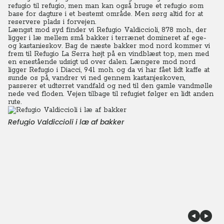
refugio til refugio, men man kan også bruge et refugio som
base for dagture i et bestemt område. Men sørg altid for at
reservere plads i forvejen.
Længst mod syd finder vi Refugio Valdiccioli, 878 moh., der
ligger i læ mellem små bakker i terrænet domineret af ege-
og kastanieskov. Bag de næste bakker mod nord kommer vi
frem til Refugio La Serra højt på en vindblæst top, men med
en enestående udsigt ud over dalen. Længere mod nord
ligger Refugio i Diacci, 941 moh. og da vi har fået lidt kaffe at
sunde os på, vandrer vi ned gennem kastanjeskoven,
passerer et udtørret vandfald og ned til den gamle vandmølle
nede ved floden. Vejen tilbage til refugiet følger en lidt anden
rute.
Refugio Valdiccioli i læ af bakker