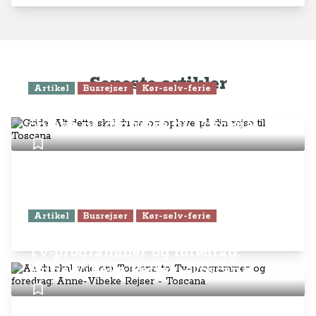
Seneste artikler
Artikel
Busrejser
Kør-selv-ferie
Guide: Alt dette skal du se og
opleve på din rejse til Toscana
Artikel
Busrejser
Kør-selv-ferie
Alt du skal vide om Toscana: to
Tv-programmer og foredrag:
Anne-Vibeke Rejser - Toscana