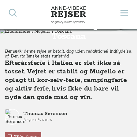
Søg
Åbn 
Anne-Vibeke Rejser
din genvej til store oplevelser
Efterårsferie i Mugello i
Destinationer
Europa
Italien
Toscana
Efterårsferie i Mugello i Toscana
Toscana
Bemærk: denne rejse er betalt, dog uden redaktionel indflydelse,
af: Den italienske stats turistråd
Efterårsferie i Italien er slet ikke så
tosset. Vejret er stabilt og Mugello er
oplagt til kør-selv-ferie, campingferie
og aktiv ferie, hvis ikke du bare vil
nyde den gode mad og vin.
Thomas Sørensen
Rejseskribent