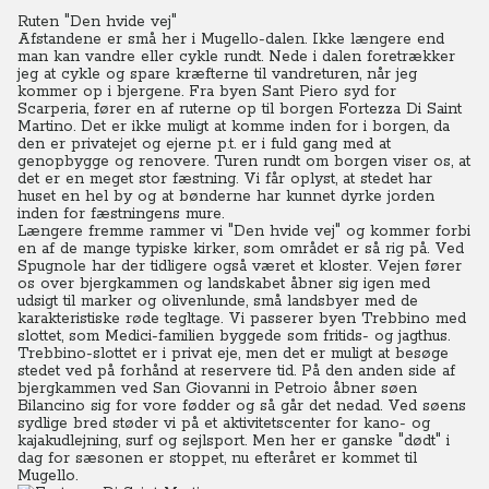
Ruten "Den hvide vej"
Afstandene er små her i Mugello-dalen. Ikke længere end
man kan vandre eller cykle rundt.
Nede i dalen foretrækker
jeg at cykle og spare kræfterne til vandreturen, når jeg
kommer op i bjergene. Fra byen Sant Piero syd for
Scarperia, fører en af ruterne op til borgen Fortezza Di Saint
Martino. Det er ikke muligt at komme inden for i borgen, da
den er privatejet og ejerne p.t. er i fuld gang med at
genopbygge og renovere. Turen rundt om borgen viser os, at
det er en meget stor fæstning. Vi får oplyst, at stedet har
huset en hel by og at bønderne har kunnet dyrke jorden
inden for fæstningens mure.
Længere fremme rammer vi "Den hvide vej" og kommer forbi
en af de mange typiske kirker, som området er så rig på. Ved
Spugnole har der tidligere også været et kloster. Vejen fører
os over bjergkammen og landskabet åbner sig igen med
udsigt til marker og olivenlunde, små landsbyer med de
karakteristiske røde tegltage.
Vi passerer byen Trebbino med
slottet, som Medici-familien byggede som fritids- og jagthus.
Trebbino-slottet er i privat eje, men det er muligt at besøge
stedet ved på forhånd at reservere tid.
På den anden side af
bjergkammen ved San Giovanni in Petroio åbner søen
Bilancino sig for vore fødder og så går det nedad. Ved søens
sydlige bred støder vi på et aktivitetscenter for kano- og
kajakudlejning, surf og sejlsport. Men her er ganske "dødt" i
dag for sæsonen er stoppet, nu efteråret er kommet til
Mugello.