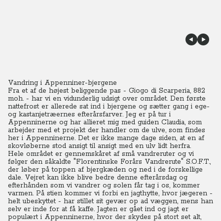
Vandring i Appenniner-bjergene
Fra et af de højest beliggende pas - Giogo di Scarperia, 882
moh. - har vi en vidunderlig udsigt over området. Den første
nattefrost er allerede sat ind i bjergene og sætter gang i ege-
og kastanjetræernes efterårsfarver. Jeg er på tur i
Appenninerne og har allieret mig med guiden Claudia, som
arbejder med et projekt der handler om de ulve, som findes
her i Appenninerne. Det er ikke mange dage siden, at en af
skovløberne stod ansigt til ansigt med en ulv lidt herfra.
Hele området er gennemskåret af små vandreruter og vi
følger den såkaldte "Florentinske Forårs Vandrerute" S.O.F.T.,
der løber på toppen af bjergkæden og ned i de forskellige
dale. Vejret kan ikke blive bedre denne efterårsdag og
efterhånden som vi vandrer og solen får tag i os, kommer
varmen.
På stien kommer vi forbi en jagthytte, hvor jægeren -
helt ubeskyttet - har stillet sit gevær op ad væggen, mens han
selv er inde for at få kaffe. Jagten er gået ind og jagt er
populært i Appenninerne, hvor der skydes på stort set alt,