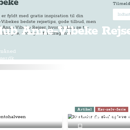
beke
Tilmeld
r fyldt med gratis inspiration til din
-Vibekes bedste rejsetips, gode tilbud, men
Klub Anne-Vibeke Rejs
 Anne Vibeke Rejser, hvor du kan se tv-
 længde, deltage i foredrag mm.
 måned
ser.dk
149,- pr. halve år
kysten og
Artikel
Kør-selv-ferie
10 steder du skal