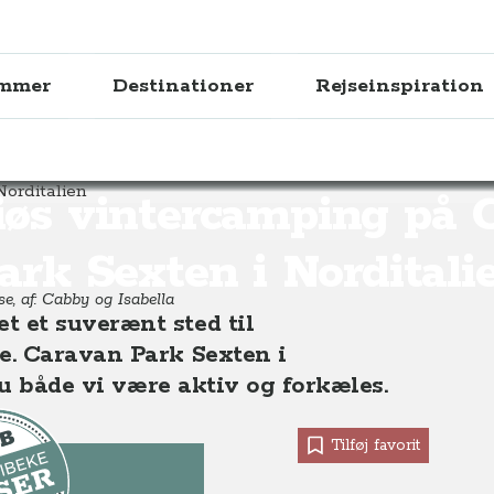
ammer
Destinationer
Rejseinspiration
ping på Caravan Park Sexten i Norditalien
iøs vintercamping på 
ark Sexten i Norditali
se, af: Cabby og Isabella
 et suverænt sted til
e. Caravan Park Sexten i
du både vi være aktiv og forkæles.
Tilføj favorit