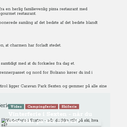
ra en herlig familievenlig pizza restaurant med
 gourmet restaurant.
onerede samling af det bedste af det bedste blandt
n, at charmen har forladt stedet.
amtidigt med at du forkæles fra dag et.
rennerpasset og nord for Bolzano kører du ind i
irol ligger Caravan Park Sexten og gemmer på alle sine
erie
Video
Campingferier
Skiferie
Vinterferie i Sexten - når du
ikke står på ski, hva så?