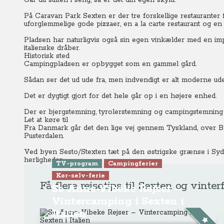
Går du sulten i seng, så er det din egen skyld.
På Caravan Park Sexten er der tre forskellige restauranter f
uforglemmelige gode pizzaer, en a la carte restaurant og en
Pladsen har naturligvis også sin egen vinkælder med en imp
italienske dråber.
Historisk sted
Campingpladsen er opbygget som en gammel gård.
Sådan ser det ud ude fra, men indvendigt er alt moderne ude
Det er dygtigt gjort for det hele går op i en højere enhed.
Der er bjergstemning, tyrolerstemning og campingstemning s
Let at køre til
Fra Danmark går det den lige vej gennem Tyskland, over B
Pusterdalen.
Ved byen Sesto/Stexten tæt på den østrigske grænse i Sydt
herligheder.
TV-program
Campingferier
Kør-selv-ferie
Få flere rejsetips til Sexten og vinterf
Se Anne-Vibeke Rejser –
Vintercamping i Sexten i
Italien