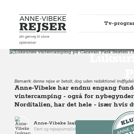
Tv-progr
Anne-Vibeke Rejser
din genvej til store
oplevelser
Destinationer
Europa
Italien
Luksuriøs vintercam
Luksur
P
Bemærk: denne rejse er betalt, dog uden redaktionel indflydel
Anne-Vibeke har endnu engang fundet
vintercamping - også for nybegynder
Norditalien, har det hele - især hvis 
Anne-Vibeke Isaksen
Vært og rejsejournalist