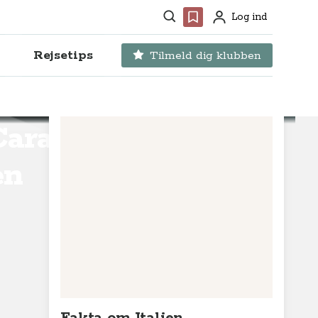
Søg
Favoritter
Log ind
Profil
Rejsetips
Tilmeld dig klubben
Caravan
en