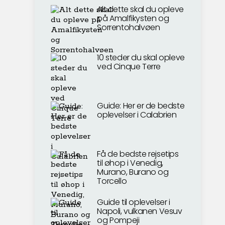
Alt dette skal du opleve
på Amalfikysten og
Sorrentohalvøen
10 steder du skal opleve
ved Cinque Terre
Guide: Her er de bedste
oplevelser i Calabrien
Få de bedste rejsetips
til øhop i Venedig,
Murano, Burano og
Torcello
Guide til oplevelser i
Napoli, vulkanen Vesuv
og Pompeji