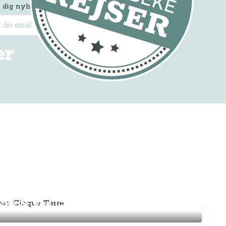
 dig nyhedsbrevet
Tilmeld
er
 opleve ved Cinque Terre