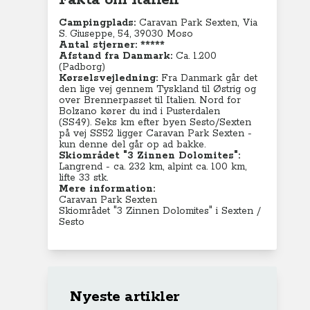
Fakta om Italien
Campingplads:
Caravan Park Sexten,
Via
S. Giuseppe, 54, 39030 Moso
Antal stjerner: *****
Afstand fra Danmark:
Ca. 1.200
(Padborg)
Kørselsvejledning:
Fra Danmark går det
den lige vej gennem Tyskland til Østrig og
over Brennerpasset til Italien. Nord for
Bolzano kører du ind i Pusterdalen
(SS49).
Seks km efter
byen Sesto/Sexten
på vej SS52 ligger Caravan Park Sexten -
kun denne del går op ad bakke.
Skiområdet "3 Zinnen Dolomites":
Langrend - ca. 232 km, alpint ca. 100 km,
lifte 33 stk.
Mere information:
Caravan Park Sexten
Skiområdet "3 Zinnen Dolomites" i Sexten /
Sesto
Nyeste artikler