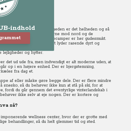
en i Italien
LUB-indhold
pingplads så god. I virkeligheden er det helheden og så
500 moh. med udsigt til Alperne mod nord og de
ogrammet
er din campingvogn eller autocamper er her gudesmukt.
old til komfort og luksus.
Det lyder rasende dyrt og
måde.
 lejligheder og hytter.
er det ud ude fra, men indvendigt er alt moderne uden, at
e går op i en højere enhed.
Der er bjergstemning,
kæles fra dag et.
lappe af eller måske gøre begge dele. Der er flere mindre
å snesko, så du behøver ikke kun at stå på ski, for at
se, fordi du går gennem det eventyrlige vinterlandskab i
 behøver ikke selv at eje nogen.
Der er kortere og
 hva så?
et imponerende wellness center, hvor der er grotte med
ige behandlinger, så du helt glemmer tid og sted.