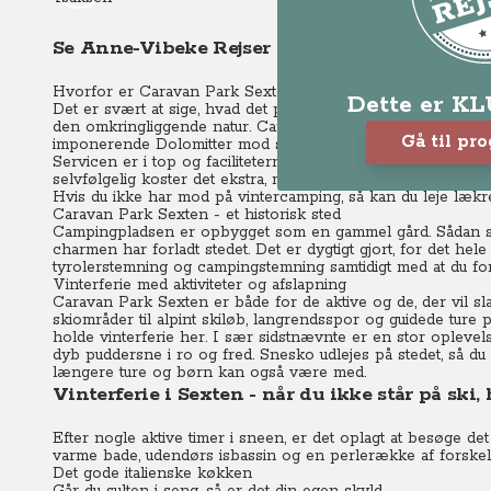
Se Anne-Vibeke Rejser – Vintercamping i Sext
Hvorfor er Caravan Park Sexten så god?
Dette er K
Det er svært at sige, hvad det præcis er der gør denne cam
den omkringliggende natur.
Caravan Park Sexten
ligger i 1
Gå til pr
imponerende Dolomitter mod syd.
Uanset hvordan du still
Servicen er i top og faciliteterne er uden for kategori i forh
selvfølgelig koster det ekstra, men ikke urimeligt på nogen 
Hvis du ikke har mod på vintercamping, så kan du leje lækre
Caravan Park Sexten - et historisk sted
Campingpladsen er opbygget som en gammel gård.
Sådan s
charmen har forladt stedet.
Det er dygtigt gjort, for det hel
tyrolerstemning og campingstemning samtidigt med at du for
Vinterferie med aktiviteter og afslapning
Caravan Park Sexten er både for de aktive og de, der vil s
skiområder til alpint skiløb, langrendsspor og guidede ture p
holde vinterferie her. I sær sidstnævnte er en stor oplevel
dyb puddersne i ro og fred. Snesko udlejes på stedet, så du
længere ture og børn kan også være med.
Vinterferie i Sexten - når du ikke står på ski,
Efter nogle aktive timer i sneen, er det oplagt at besøge d
varme bade, udendørs isbassin og en perlerække af forskell
Det gode italienske køkken