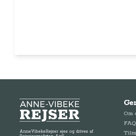
Ge
Anne-Vibeke Rejser
Om o
FAQ 
AnneVibekeRejser ejes og drives af
Tilm