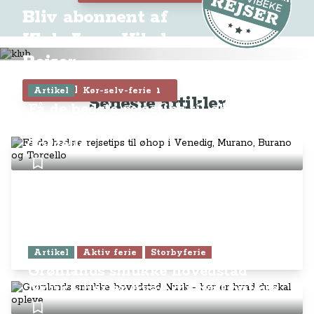
Bliv abonnent af
Klub Anne-Vibeke
Rejser
Tilmeld dig Klubben
Artikel
Kør-selv-ferie
Seneste artikler
Få de bedste rejsetips til øhop i
Venedig, Murano, Burano og
Torcello
Artikel
Aktiv ferie
Storbyferie
Grønlands smukke hovedstad
Nuuk - her er hvad du skal opleve