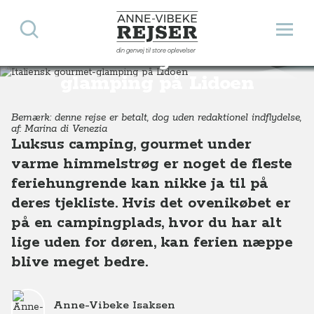
Søg
Åbn 
Anne-Vibeke Rejser
din genvej til store oplevelser
Italiensk gourmet-
Destinationer
Europa
Italien
Lidoen og Venedig
Italiensk gourmet glamping på Lidoen
glamping på Lidoen
Bemærk: denne rejse er betalt, dog uden redaktionel indflydelse,
af: Marina di Venezia
Luksus camping, gourmet under
varme himmelstrøg er noget de fleste
feriehungrende kan nikke ja til på
deres tjekliste. Hvis det ovenikøbet er
på en campingplads, hvor du har alt
lige uden for døren, kan ferien næppe
blive meget bedre.
Anne-Vibeke Isaksen