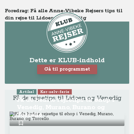
Foredrag: Få alle Anne-Vibeke Rejsers tips til
din rejse til Lidoen og Venedig
Dette er KLUB-indhold
Gå til programmet
Artikel
Kør-selv-ferie
Få de rejsetips til Lidoen og Venedig
Få de bedste rejsetips til øhop i
Venedig, Murano, Burano og
Torcello