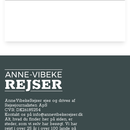
Anne-Vibeke Rejser
AnneVibekeRejser ejes og drives af
Rejsejournalisten ApS
CVR: DK
26185254
Kontakt os på
info@annevibekerejser.dk
Alt, hvad du finder her på siden, er
steder, som vi selv har besøgt. Vi har
rejst i over 25 år i over 100 lande på