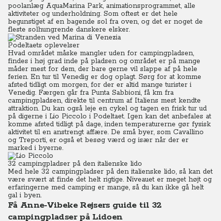
poolanlæg AquaMarina Park, animationsprogrammet, alle
aktiviteter og underholdning. Som oftest er det hele
begunstiget af en bagende sol fra oven, og det er noget de
fleste solhungrende danskere elsker.
Podeltaets oplevelser
Hvad området måske mangler uden for campingpladsen,
findes i høj grad inde på pladsen og området er på mange
måder mest for dem, der bare gerne vil slappe af på hele
ferien. En tur til Venedig er dog oplagt. Sørg for at komme
afsted tidligt om morgen, for der er altid mange turister i
Venedig. Færgen går fra Punta Sabbioni, få km fra
campingpladsen, direkte til centrum af Italiens mest kendte
attraktion. Du kan også leje en cykel og tagen en frisk tur ud
på digerne i Lio Piccolo i Podeltaet. Igen kan det anbefales at
komme afsted tidligt på dage, inden temperaturerne gør fysisk
aktivitet til en anstrengt affære. De små byer, som Cavallino
og Treporti, er også et besøg værd og især når der er
marked i byerne.
32 campingpladser på den italienske lido
Med hele 32 campingpladser på den italienske lido, så kan det
være svært at finde det helt rigtige. Niveauet er meget højt og
erfaringerne med camping er mange, så du kan ikke gå helt
gal i byen.
Få Anne-Vibeke Rejsers guide til 32
campingpladser på Lidoen