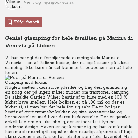
Vært og rejsejournalist
Tilføj favorit
Genial glamping for hele familien på Marina di
Venezia på Lidoen
Vi har besøgt den femstjernede campingplads Marina di
Venezia – en af Italiens bedste, der nu også satser på luksus
camping. Ikke bare når det kommer til beboelse men på hele
ferien.
Camping med luksus
Nøglen sættes i den store yderdør og bag den gemmer sig
en bolig, der på ingen måder minder om traditionel camping.
De såkaldte Garden Villaer består af to huse med en 100 %
lukket have imellem. Hele boligen er på 100 m2 og der er
lukket af, så man har det hele for sig selv. De to boliger
består af stort rummelig køkken og stue, soveværelse og
børneværelser med hver deres badeværelse. Der er ganske
enkelt tale om en luksusbolig, der er indrettet i lys og
moderne design. Haven er også rummelig og har komfortable
havemøbler samt grill og så er den naturligt afgrænset af høje
plantevægge med forskellige planter som f.eks. lavendel. Man