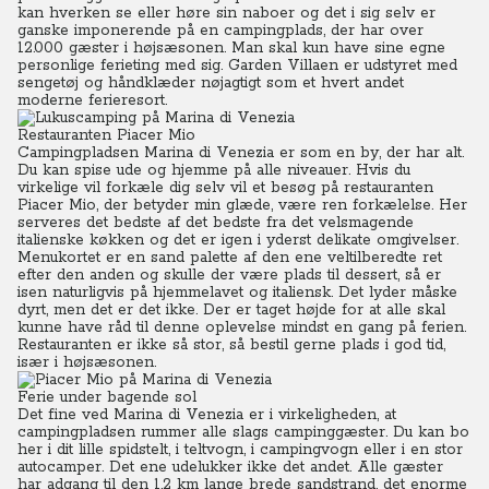
kan hverken se eller høre sin naboer og det i sig selv er
ganske imponerende på en campingplads, der har over
12.000 gæster i højsæsonen. Man skal kun have sine egne
personlige ferieting med sig. Garden Villaen er udstyret med
sengetøj og håndklæder nøjagtigt som et hvert andet
moderne ferieresort.
Restauranten Piacer Mio
Campingpladsen Marina di Venezia er som en by, der har alt.
Du kan spise ude og hjemme på alle niveauer. Hvis du
virkelige vil forkæle dig selv vil et besøg på restauranten
Piacer Mio, der betyder min glæde, være ren forkælelse. Her
serveres det bedste af det bedste fra det velsmagende
italienske køkken og det er igen i yderst delikate omgivelser.
Menukortet er en sand palette af den ene veltilberedte ret
efter den anden og skulle der være plads til dessert, så er
isen naturligvis på hjemmelavet og italiensk. Det lyder måske
dyrt, men det er det ikke. Der er taget højde for at alle skal
kunne have råd til denne oplevelse mindst en gang på ferien.
Restauranten er ikke så stor, så bestil gerne plads i god tid,
især i højsæsonen.
Ferie under bagende sol
Det fine ved Marina di Venezia er i virkeligheden, at
campingpladsen rummer alle slags campinggæster. Du kan bo
her i dit lille spidstelt, i teltvogn, i campingvogn eller i en stor
autocamper. Det ene udelukker ikke det andet. Alle gæster
har adgang til den 1,2 km lange brede sandstrand, det enorme