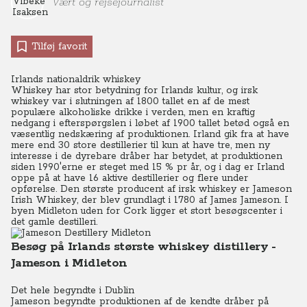
Vært og rejsejournalist
Tilføj favorit
Irlands nationaldrik whiskey
Whiskey har stor betydning for Irlands kultur, og irsk
whiskey var i slutningen af 1800 tallet en af de mest
populære alkoholiske drikke i verden, men en kraftig
nedgang i efterspørgslen i løbet af 1900 tallet betød også en
væsentlig nedskæring af produktionen. Irland gik fra at have
mere end 30 store destillerier til kun at have tre, men ny
interesse i de dyrebare dråber har betydet, at produktionen
siden 1990'erne er steget med 15 % pr år, og i dag er Irland
oppe på at have 16 aktive destillerier og flere under
opførelse. Den største producent af irsk whiskey er Jameson
Irish Whiskey, der blev grundlagt i 1780 af James Jameson. I
byen Midleton uden for Cork ligger et stort besøgscenter i
det gamle destilleri.
Besøg på Irlands største whiskey distillery -
Jameson i Midleton
Det hele begyndte i Dublin
Jameson begyndte produktionen af de kendte dråber på