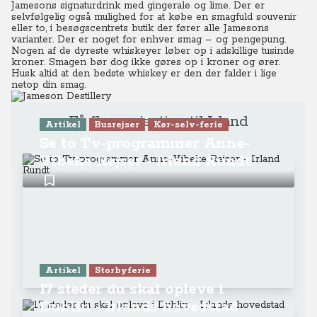
Jamesons signaturdrink med gingerale og lime. Der er
selvfølgelig også mulighed for at købe en smagfuld souvenir
eller to, i besøgscentrets butik der fører alle Jamesons
varianter. Der er noget for enhver smag – og pengepung.
Nogen af de dyreste whiskeyer løber op i adskillige tusinde
kroner. Smagen bør dog ikke gøres op i kroner og ører.
Husk altid at den bedste whiskey er den der falder i lige
netop din smag.
Få flere rejsetips til Irland
Artikel
Busrejser
Kør-selv-ferie
Se to Tv-programmer Anne-
Vibeke Rejser - Irland Rundt
Artikel
Storbyferie
17 steder du skal opleve i
Dublin - Irlands hovedstad