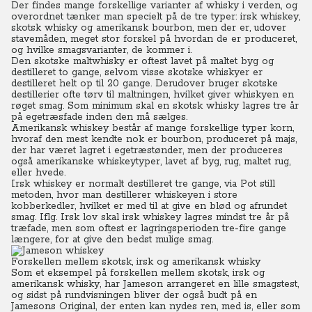
Der findes mange forskellige varianter af whisky i verden, og
overordnet tænker man specielt på de tre typer: irsk whiskey,
skotsk whisky og amerikansk bourbon, men der er, udover
stavemåden, meget stor forskel på hvordan de er produceret,
og hvilke smagsvarianter, de kommer i.
Den skotske maltwhisky er oftest lavet på maltet byg og
destilleret to gange, selvom visse skotske whiskyer er
destilleret helt op til 20 gange. Derudover bruger skotske
destillerier ofte tørv til maltningen, hvilket giver whiskyen en
røget smag. Som minimum skal en skotsk whisky lagres tre år
på egetræsfade inden den må sælges.
Amerikansk whiskey består af mange forskellige typer korn,
hvoraf den mest kendte nok er bourbon, produceret på majs,
der har været lagret i egetræstønder, men der produceres
også amerikanske whiskeytyper, lavet af byg, rug, maltet rug,
eller hvede.
Irsk whiskey er normalt destilleret tre gange, via Pot still
metoden, hvor man destillerer whiskeyen i store
kobberkedler, hvilket er med til at give en blød og afrundet
smag. Iflg. Irsk lov skal irsk whiskey lagres mindst tre år på
træfade, men som oftest er lagringsperioden tre-fire gange
længere, for at give den bedst mulige smag.
Forskellen mellem skotsk, irsk og amerikansk whisky
Som et eksempel på forskellen mellem skotsk, irsk og
amerikansk whisky, har Jameson arrangeret en lille smagstest,
og sidst på rundvisningen bliver der også budt på en
Jamesons Original, der enten kan nydes ren, med is, eller som