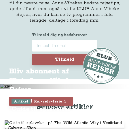
til din næste rejse, Anne-Vibekes bedste rejsetips,
gode tilbud, men også nyt fra KLUB Anne Vibeke
Rejser, hvor du kan se tv-programmer i fuld
længde, deltage i foredrag mm.
Tilmeld dig nyhedsbrevet
Tilmeld
Bliv abonnent af
Klub Anne-Vibeke
Rejser
Tilmeld dig Klubben
Artikel
Kør-selv-ferie
Seneste artikler
Guide til oplevelser på The Wild
Atlantic Way i Vestirland -
Galway - Sligo