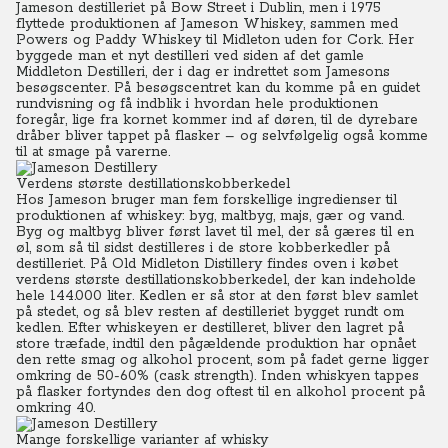
Jameson destilleriet på Bow Street i Dublin, men i 1975
flyttede produktionen af Jameson Whiskey, sammen med
Powers og Paddy Whiskey til Midleton uden for Cork. Her
byggede man et nyt destilleri ved siden af det gamle
Middleton Destilleri, der i dag er indrettet som Jamesons
besøgscenter. På besøgscentret kan du komme på en guidet
rundvisning og få indblik i hvordan hele produktionen
foregår, lige fra kornet kommer ind af døren, til de dyrebare
dråber bliver tappet på flasker – og selvfølgelig også komme
til at smage på varerne.
Verdens største destillationskobberkedel
Hos Jameson bruger man fem forskellige ingredienser til
produktionen af whiskey: byg, maltbyg, majs, gær og vand.
Byg og maltbyg bliver først lavet til mel, der så gæres til en
øl, som så til sidst destilleres i de store kobberkedler på
destilleriet. På Old Midleton Distillery findes oven i købet
verdens største destillationskobberkedel, der kan indeholde
hele 144.000 liter. Kedlen er så stor at den først blev samlet
på stedet, og så blev resten af destilleriet bygget rundt om
kedlen. Efter whiskeyen er destilleret, bliver den lagret på
store træfade, indtil den pågældende produktion har opnået
den rette smag og alkohol procent, som på fadet gerne ligger
omkring de 50-60% (cask strength). Inden whiskyen tappes
på flasker fortyndes den dog oftest til en alkohol procent på
omkring 40.
Mange forskellige varianter af whisky