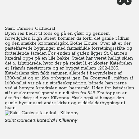
Saint Canice’s Cathedral
Byen ses bedst til fods og på en gåtur op gennem
hovedgaden High Street, kommer du forbi det gamle rådhus
og den smukke købmandsgård Rothe House. Over alt er der
pastelfarvede bygninger med fantasifulde forretningsskilte og
fortællende facader. For enden af gaden ligger St. Canice’s
katedral oppe på en lille bakke. Stedet har været helligt siden
det 6. århundrede, hvor der på stedet lå et kloster. Katedralen
er Irlands næststørste og er bygget mellem 1202-1285.
Katedralens tårn faldt sammen allerede i begyndelsen af
1300-tallet og er ikke opbygget igen. Da Cromwell i midten af
1600-tallet var på sin straffeekspedition, hånede han irerne
ved at benytte katedralen som hestestald. Uden for katedralen
står et skorstenslignende rundt tårn fra 849. Fra toppen er
der fin udsigt ud over Kilkenny. Husk også at besøge den
gamle bymur samt andre kirker og middelalderbygninger i
byen.
Saint Canice’s katedral i Kilkenny