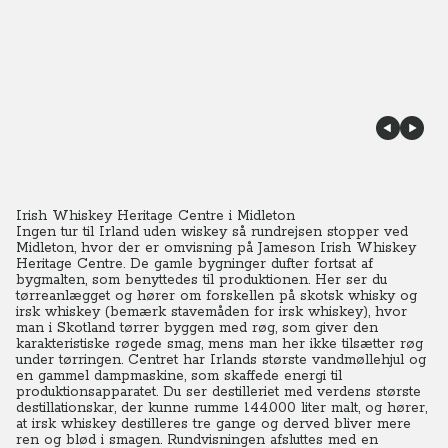
Irish Whiskey Heritage Centre i Midleton
Ingen tur til Irland uden wiskey så rundrejsen stopper ved
Midleton, hvor der er omvisning på Jameson Irish Whiskey
Heritage Centre. De gamle bygninger dufter fortsat af
bygmalten, som benyttedes til produktionen. Her ser du
tørreanlægget og hører om forskellen på skotsk whisky og
irsk whiskey (bemærk stavemåden for irsk whiskey), hvor
man i Skotland tørrer byggen med røg, som giver den
karakteristiske røgede smag, mens man her ikke tilsætter røg
under tørringen. Centret har Irlands største vandmøllehjul og
en gammel dampmaskine, som skaffede energi til
produktionsapparatet. Du ser destilleriet med verdens største
destillationskar, der kunne rumme 144.000 liter malt, og hører,
at irsk whiskey destilleres tre gange og derved bliver mere
ren og blød i smagen. Rundvisningen afsluttes med en