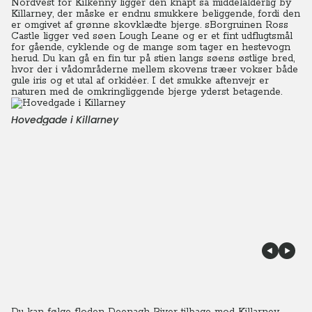
Nordvest for Kilkenny ligger den knapt så middelalderlig by
Killarney, der måske er endnu smukkere beliggende, fordi den
er omgivet af grønne skovklædte bjerge. sBorgruinen Ross
Castle ligger ved søen Lough Leane og er et fint udflugtsmål
for gående, cyklende og de mange som tager en hestevogn
herud. Du kan gå en fin tur på stien langs søens østlige bred,
hvor der i vådområderne mellem skovens træer vokser både
gule iris og et utal af orkidéer. I det smukke aftenvejr er
naturen med de omkringliggende bjerge yderst betagende.
Hovedgade i Killarney