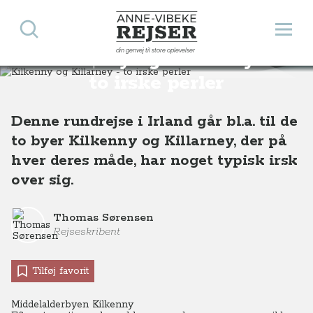
Søg
Åbn 
Anne-Vibeke Rejser
din genvej til store oplevelser
Kilkenny og Killarney -
Destinationer
Europa
Irland
Kilkenny og Killarney - to irske perler
to irske perler
Denne rundrejse i Irland går bl.a. til de
to byer Kilkenny og Killarney, der på
hver deres måde, har noget typisk irsk
over sig.
Thomas Sørensen
Rejseskribent
Tilføj favorit
Middelalderbyen Kilkenny