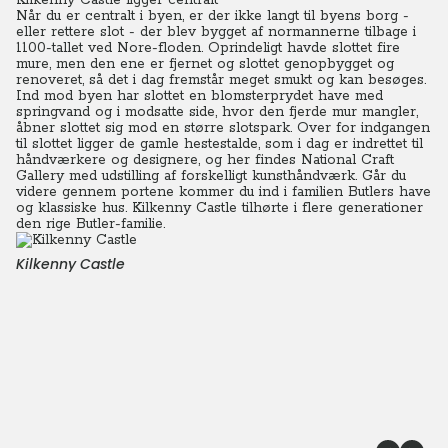
Kilkenny Castle ligger centralt
Når du er centralt i byen, er der ikke langt til byens borg -
eller rettere slot - der blev bygget af normannerne tilbage i
1100-tallet ved Nore-floden. Oprindeligt havde slottet fire
mure, men den ene er fjernet og slottet genopbygget og
renoveret, så det i dag fremstår meget smukt og kan besøges.
Ind mod byen har slottet en blomsterprydet have med
springvand og i modsatte side, hvor den fjerde mur mangler,
åbner slottet sig mod en større slotspark. Over for indgangen
til slottet ligger de gamle hestestalde, som i dag er indrettet til
håndværkere og designere, og her findes National Craft
Gallery med udstilling af forskelligt kunsthåndværk. Går du
videre gennem portene kommer du ind i familien Butlers have
og klassiske hus. Kilkenny Castle tilhørte i flere generationer
den rige Butler-familie.
Kilkenny Castle