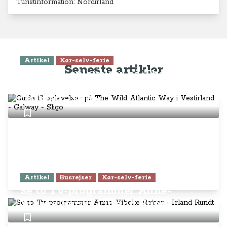
Turistinformation: Nordirland
Artikel
Kør-selv-ferie
Seneste artikler
Guide til oplevelser på The Wild
Atlantic Way i Vestirland -
Galway - Sligo
Artikel
Busrejser
Kør-selv-ferie
Se to Tv-programmer Anne-
Vibeke Rejser - Irland Rundt