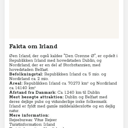
Fakta om Irland
Øen Irland, der også kaldes "Den Grønne Ø", er opdelt i
Republikken Irland med hovedstaden Dublin, og
Nordirland, der er en del af Storbritannien, med
hovedstaden Belfast.
Befolkningstal:
Republikken Irland ca. 5 mio. og
Nordirland ca. 2 mio.
Areal:
Republikken Irland ca. 70.273 km² og Nordirland
ca. 14.140
km²
Afstand fra Danmark:
Ca. 1.240 km til Dublin
Mest besøgte attraktion:
Dublin og Belfast med
deres dejlige pubs og vidunderlige irske folkemusik.
Irland er fyldt med gamle middelalderslotte og en dejlig
natur.
Mere information:
Rejsebureau: Vitus Rejser
Turistinformation: Irland