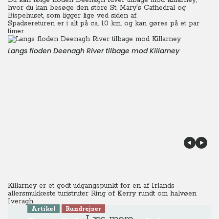
Du kan følge floden Deenagh River tilbage mod Killarney,
hvor du kan besøge den store St. Mary's Cathedral og
Bispehuset, som ligger lige ved siden af.
Spadsereturen er i alt på ca. 10 km. og kan gøres på et par
timer.
Langs floden Deenagh River tilbage mod Killarney
Killarney er et godt udgangspunkt for en af Irlands
allersmukkeste turistruter Ring of Kerry rundt om halvøen
Iveragh.
Artikel
Rundrejser