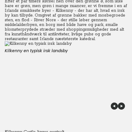
Efter et par timers kørsel hen over den grønne ø, som ikke
bare er grøn, men grøn i mange nuancer, er vi fremme i en af
Irlands smukkeste byer - Kilkenny - der har alt, hvad en irsk
by kan tilbyde. Omgivet af grønne bakker med mosbegroede
sten, en flod - River Nore - der stille løber gennem
middelalderbyen, en borg med både have og park, smalle
blomsterprydede stræder med shoppingsmuligheder med alt
fra kunsthåndværk til antikviteter, livlige pubs og gode
restauranter samt Irlands næststørste katedral.
Kilkenny en typisk irsk landsby