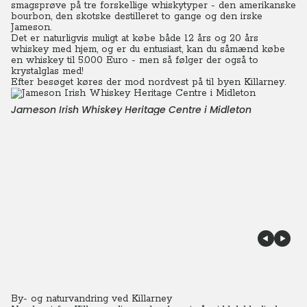
smagsprøve på tre forskellige whiskytyper - den amerikanske
bourbon, den skotske destilleret to gange og den irske
Jameson.
Det er naturligvis muligt at købe både 12 års og 20 års
whiskey med hjem, og er du entusiast, kan du såmænd købe
en whiskey til 5.000 Euro - men så følger der også to
krystalglas med!
Efter besøget køres der mod nordvest på til byen Killarney.
Jameson Irish Whiskey Heritage Centre i Midleton
By- og naturvandring ved Killarney